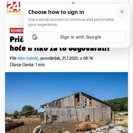
PRIJAVA
News
Komentari
12
KOMENTIRA: ALEN GALOVIĆ
PLUS+
Priča o bedrenici je skandal,
hoće li itko za to odgovarati?
Piše
Alen Galović
,
ponedjeljak, 21.7.2025. u 08:16
Čitanje članka: 1 min