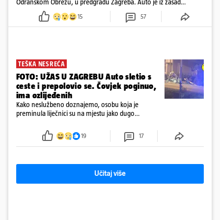
Odranskom Obrežu, u predgrađu Zagreba. Auto je iz zasad
neutvrđenih razloga sletio s kolnika, a od siline udara vozilo se
15
57
prepolovilo.
TEŠKA NESREĆA
FOTO: UŽAS U ZAGREBU Auto sletio s
ceste i prepolovio se. Čovjek poginuo,
ima ozlijeđenih
Kako neslužbeno doznajemo, osobu koja je
preminula liječnici su na mjestu jako dugo
reanimirali
19
17
Učitaj više