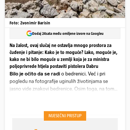
Foto: Zvonimir Barisin
Dodaj 24sata među omiljene izvore na Googleu
Na žalost, ovaj slučaj ne ostavlja mnogo prostora za
čuđenje i pitanje: Kako je to moguće? Lako, moguće je,
kako ne bi bilo moguće u zemlji koja je za ministra
poljoprivrede htjela postaviti pistolera Dabru
Bilo je očito da se radi
o bedrenici. Već i pri
pogledu na fotografije uginulih životinjama se
jasno vide znakovi bedrenice. Osim toga, na tom
području bedrenica je i ranije bila zabilježena, sada
su se spore te bolesti samo aktivirale. Znači, lako
se i s razlogom moglo i trebalo prvo posumnjati na
bedrenicu!