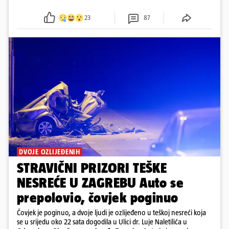
23
87
DVOJE OZLIJEĐENIH
STRAVIČNI PRIZORI TEŠKE
NESREĆE U ZAGREBU Auto se
prepolovio, čovjek poginuo
Čovjek je poginuo, a dvoje ljudi je ozlijeđeno u teškoj nesreći koja
se u srijedu oko 22 sata dogodila u Ulici dr. Luje Naletilića u