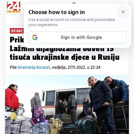
PRIJAVA
News
Komentari
0
BRANE IM POVRATAK
PLUS+
Prikrivene ruske deportacije:
Lažnim dijagnozama odveli 15
tisuća ukrajinske djece u Rusiju
Piše
Anamarija Burazer
,
nedjelja, 27.11.2022. u 22:24