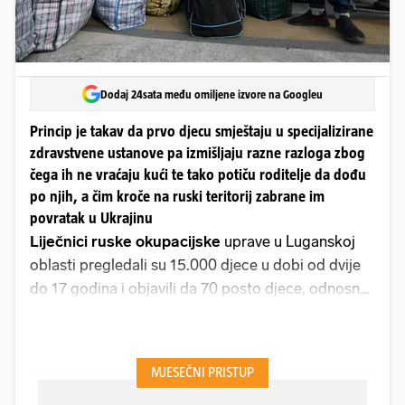
Dodaj 24sata među omiljene izvore na Googleu
Princip je takav da prvo djecu smještaju u specijalizirane
zdravstvene ustanove pa izmišljaju razne razloga zbog
čega ih ne vraćaju kući te tako potiču roditelje da dođu
po njih, a čim kroče na ruski teritorij zabrane im
povratak u Ukrajinu
Liječnici ruske okupacijske
uprave u Luganskoj
oblasti pregledali su 15.000 djece u dobi od dvije
do 17 godina i objavili da 70 posto djece, odnosno
njih 10.500 treba "posebnu medicinsku skrb" koja
zahtijeva da budu prebačeni u Rusiju na "liječenje",
piše Institut za rat. Ukrajinski Centar otpora
napominje da ruski dužnosnici ovim metodama