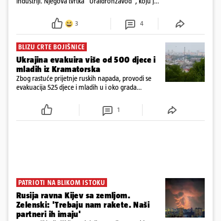
industriji. Njegova tvrtka "Uraldronzavod", koju je
osnovao 2023. godine, proizvodi FPV (First-Person
View) dronove iz obitelji "Upir"
3
4
BLIZU CRTE BOJIŠNICE
Ukrajina evakuira više od 500 djece i
mladih iz Kramatorska
Zbog rastuće prijetnje ruskih napada, provodi se
evakuacija 525 djece i mladih u i oko grada
Kramatorska na istoku Ukrajine, blizu crte bojišnice
1
PATRIOTI NA BLIKOM ISTOKU
Rusija ravna Kijev sa zemljom.
Zelenski: 'Trebaju nam rakete. Naši
partneri ih imaju'