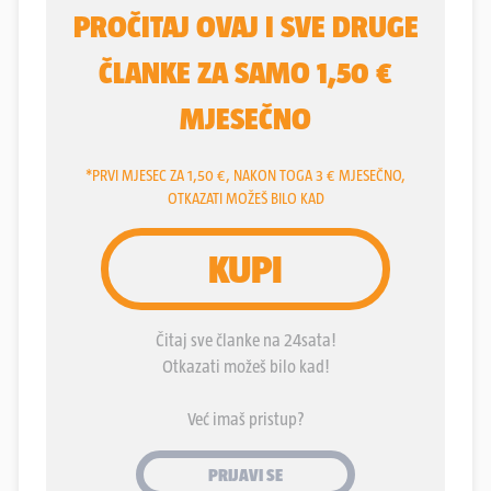
prisilne deportacije planiraju namamiti cijele
obitelji u Rusiju. Plan im je, pišu, da obitelji dođu
nakon navodnog tretmana po djecu u Rusiju, nakon
čega bi ih sve zajedno spriječili da se vrate kući u
Ukrajinu. Izvješće Centra u skladu je s prethodnom
procjenom ISW-a da ruski dužnosnici provode
namjernu kampanju depopulacije na okupiranim
ukrajinskim teritorijima.