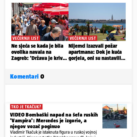
Komentari
0
TKO JE TKAČUK?
VIDEO Bombaški napad na šefa ruskih
'Vampira': Mercedes je izgorio, a
njegov vozač poginuo
Vladimir Tkačuk je istaknuta figura u ruskoj vojnoj