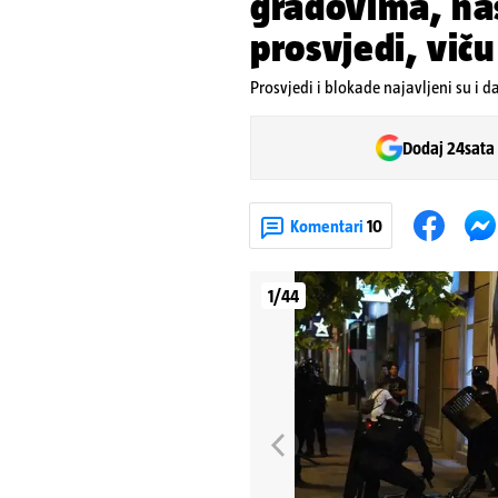
gradovima, nas
prosvjedi, viču
Prosvjedi i blokade najavljeni su 
Dodaj 24sata
Komentari
10
1/44