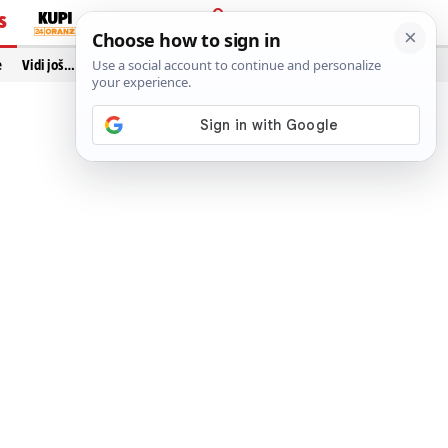
S
PRIJAVA
e
Vidi još…