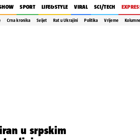
SHOW
SPORT
LIFE&STYLE
VIRAL
SCI/TECH
EXPRES
e
Crna kronika
Svijet
Rat u Ukrajini
Politika
Vrijeme
Kolumn
iran u srpskim