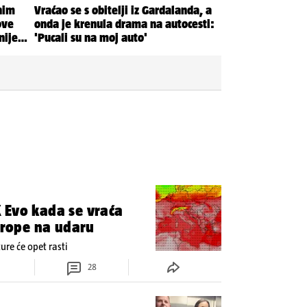
 Evo kada se vraća
Europe na udaru
re će opet rasti
28