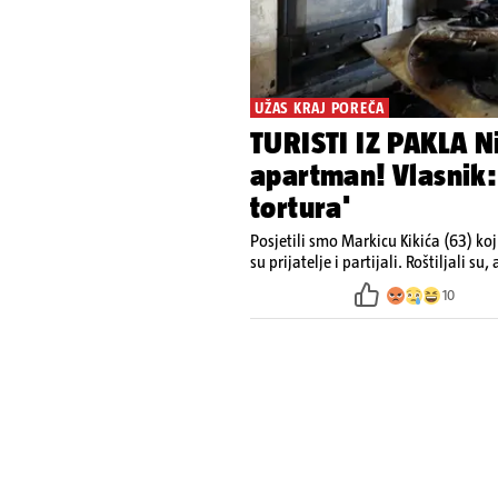
UŽAS KRAJ POREČA
TURISTI IZ PAKLA Ni
apartman! Vlasnik:
tortura'
Posjetili smo Markicu Kikića (63) ko
10