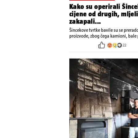
Kako su operirali Šince
cijene od drugih, mljel
zakapali...
Šincekove tvrtke bavile su se prera
proizvode, zbog čega kamioni, bale 
nisu izazivali sumnju
22