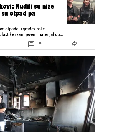
kovi: Nudili su niže
i su otpad pa
dom otpada u građevinske
plastike i samljeveni materijal dugo
136