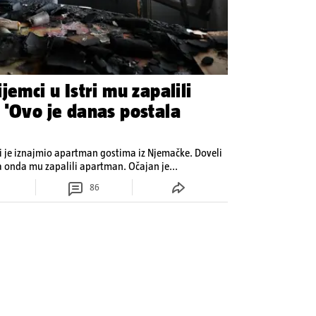
jemci u Istri mu zapalili
 'Ovo je danas postala
ji je iznajmio apartman gostima iz Njemačke. Doveli
su prijatelje i partijali. Roštiljali su, a onda mu zapalili apartman. Očajan je...
86