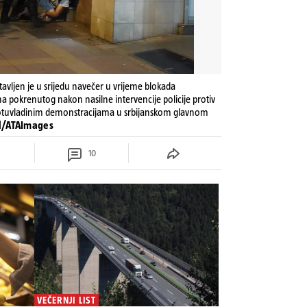
avljen je u srijedu navečer u vrijeme blokada
 pokrenutog nakon nasilne intervencije policije protiv
protuvladinim demonstracijama u srbijanskom glavnom
el/ATAImages
10