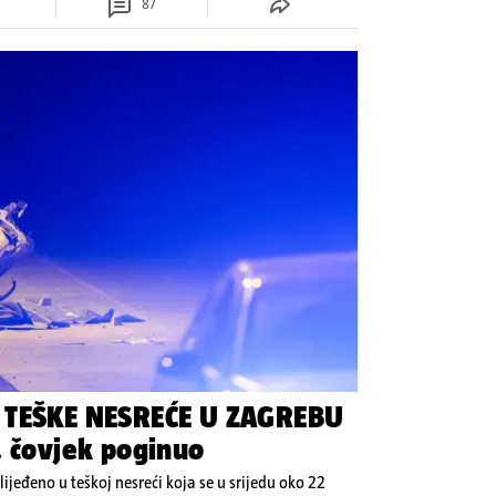
87
 TEŠKE NESREĆE U ZAGREBU
, čovjek poginuo
zlijeđeno u teškoj nesreći koja se u srijedu oko 22