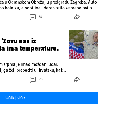
tilića u Odranskom Obrežu, u predgrađu Zagreba. Auto
o s kolnika, a od siline udara vozilo se prepolovilo.
57
 'Zovu nas iz
ada ima temperaturu.
om srpnja je imao moždani udar.
lj ga želi prebaciti u Hrvatsku, kažu
 oporavak: 'Imamo 72 sata'
26
Učitaj više