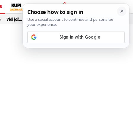
S
PRIJAVA
e
Vidi još…