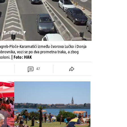
agreb-Ploče-Karamatići između čvorova Lučko i Donja
brovnika, vozi se po dva prometna traka, a zbog
koloni.
| Foto: HAK
47