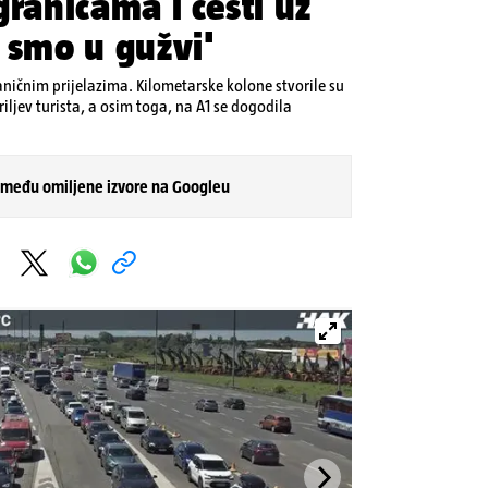
granicama i cesti uz
 smo u gužvi'
aničnim prijelazima. Kilometarske kolone stvorile su
riljev turista, a osim toga, na A1 se dogodila
 među omiljene izvore na Googleu