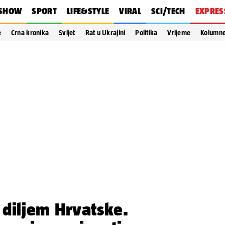
SHOW
SPORT
LIFE&STYLE
VIRAL
SCI/TECH
EXPRES
e
Crna kronika
Svijet
Rat u Ukrajini
Politika
Vrijeme
Kolumn
 diljem Hrvatske.