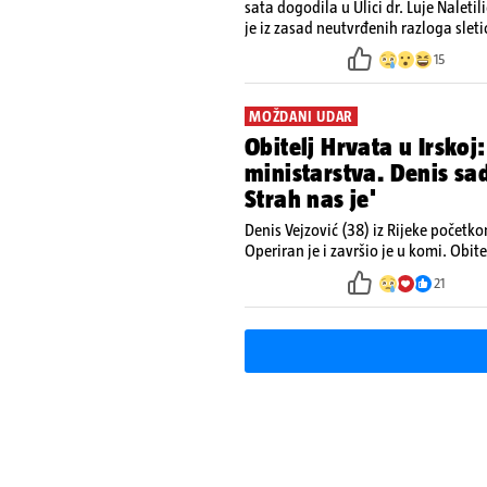
sata dogodila u Ulici dr. Luje Nale
je iz zasad neutvrđenih razloga sleti
15
MOŽDANI UDAR
Obitelj Hrvata u Irskoj:
ministarstva. Denis s
Strah nas je'
Denis Vejzović (38) iz Rijeke početk
Operiran je i završio je u komi. Obite
kako tamošnji liječnici ne vjeruju u
21