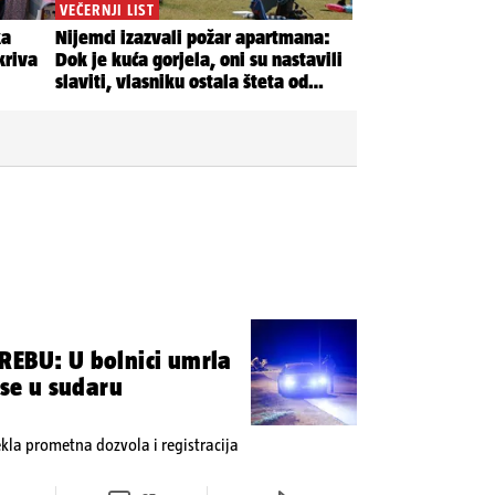
REBU: U bolnici umrla
 se u sudaru
tekla prometna dozvola i registracija