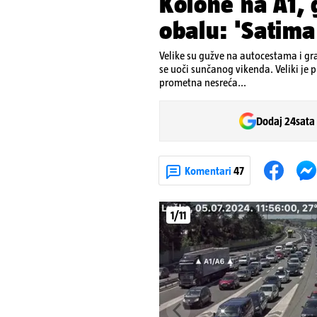
Kolone na A1, 
obalu: 'Satima
Velike su gužve na autocestama i gr
se uoči sunčanog vikenda. Veliki je p
prometna nesreća...
Dodaj 24sata
Komentari
47
1/11