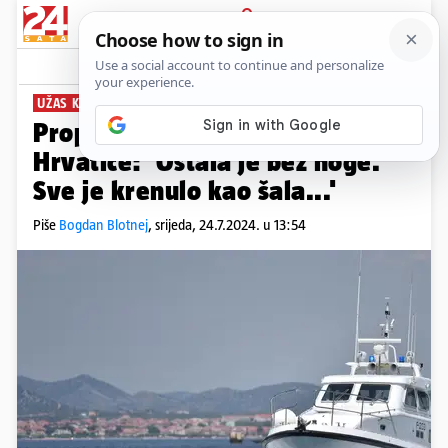
PRIJAVA
News
Komentari
97
UŽAS KRAJ MURTERA
Propeler prešao preko mlade
Hrvatice: 'Ostala je bez noge.
Sve je krenulo kao šala...'
Piše
Bogdan Blotnej
,
srijeda, 24.7.2024. u 13:54