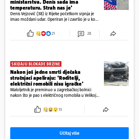
ministarstva. Denis sada ima
temperaturu. Strah nas je'
Denis Vejzović (38) iz Rijeke početkom srpnja je
imao moždani udar. Operiran je i završio je u komi.
Obitelj ga želi prebaciti u Hrvatsku, kažu kako
tamošnji liječnici ne vjeruju u oporavak: 'Imamo
21
28
72 sata'
SKIDAJU BLOKADE BRZINE
Nakon još jedne smrti dječaka
stručnjaci apeliraju: 'Roditelji,
električni romobili nisu igračke'
Maloljetnik je preminuo u zagrebačkoj bolnici
nakon što je pao s električnog romobila u Velikoj
Gorici. Liječnici: ‘Ozljede su sve jezivije’
13
Učitaj više