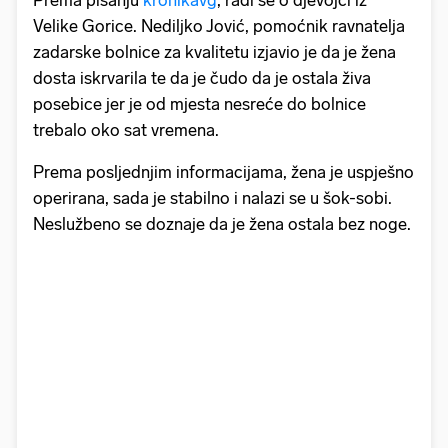
Prema pisanju
kronikavg
, radi se o djevojci iz
Velike Gorice. Nediljko Jović, pomoćnik ravnatelja
zadarske bolnice za kvalitetu izjavio je da je žena
dosta iskrvarila te da je čudo da je ostala živa
posebice jer je od mjesta nesreće do bolnice
trebalo oko sat vremena.
Prema posljednjim informacijama, žena je uspješno
operirana, sada je stabilno i nalazi se u šok-sobi.
Neslužbeno se doznaje da je žena ostala bez noge.