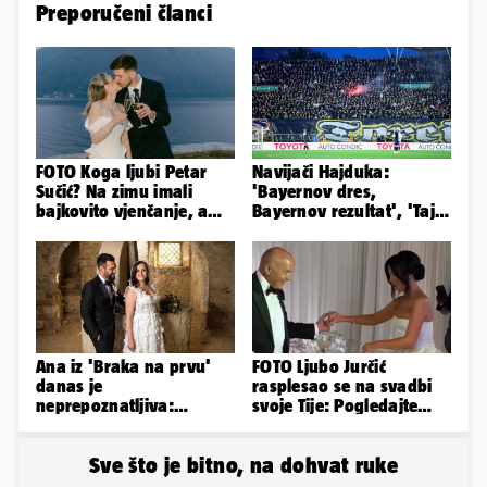
Preporučeni članci
FOTO Koga ljubi Petar
Navijači Hajduka:
Sučić? Na zimu imali
'Bayernov dres,
bajkovito vjenčanje, a
Bayernov rezultat', 'Taj
sada je na svijet stigao -
igrač je sjajan, igra kao
sin!
Perišić'
Ana iz 'Braka na prvu'
FOTO Ljubo Jurčić
danas je
rasplesao se na svadbi
neprepoznatljiva:
svoje Tije: Pogledajte
Odselila je iz Hrvatske, a
kako je izgledalo
ovako sad izgleda
vjenčanje...
Sve što je bitno, na dohvat ruke