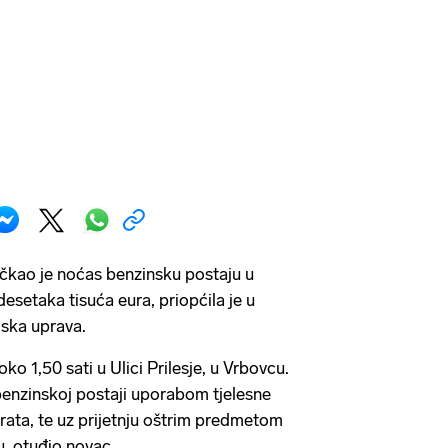
čkao je noćas benzinsku postaju u
esetaka tisuća eura, priopćila je u
jska uprava.
o 1,50 sati u Ulici Prilesje, u Vrbovcu.
 benzinskoj postaji uporabom tjelesne
rata, te uz prijetnju oštrim predmetom
, otuđio novac.