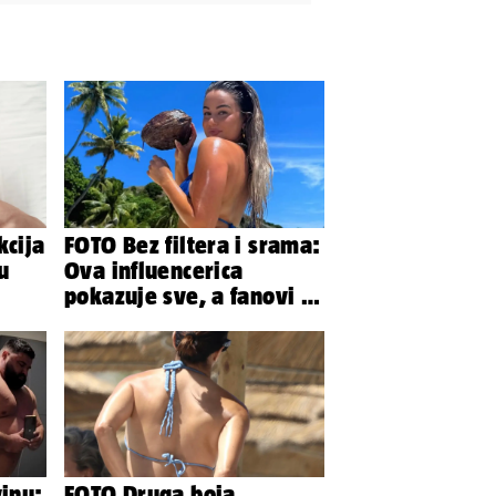
kcija
FOTO Bez filtera i srama:
u
Ova influencerica
pokazuje sve, a fanovi je
naprosto obožavaju!
vinu:
FOTO Druga boja