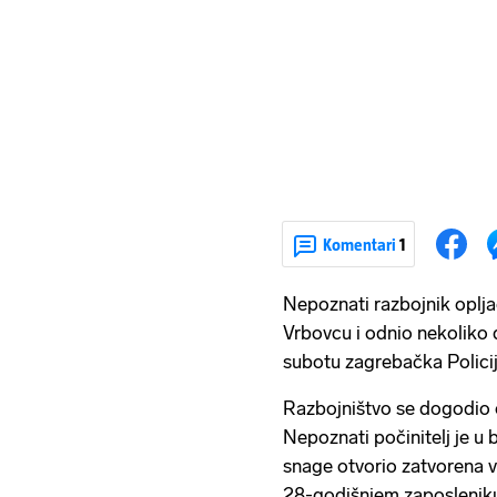
Komentari
1
Nepoznati razbojnik oplja
Vrbovcu i odnio nekoliko d
subotu zagrebačka Polici
Razbojništvo se dogodio ok
Nepoznati počinitelj je u
snage otvorio zatvorena v
28-godišnjem zaposleniku