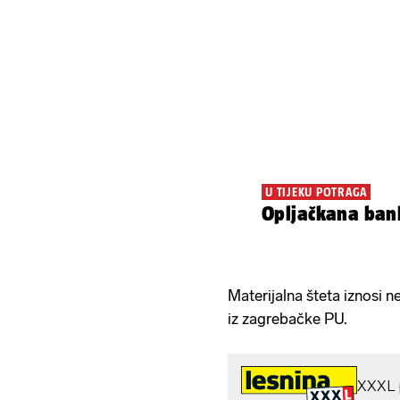
U TIJEKU POTRAGA
Opljačkana ban
Materijalna šteta iznosi n
iz zagrebačke PU.