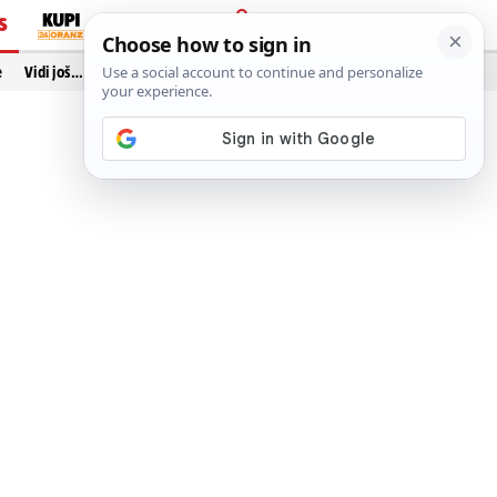
S
PRIJAVA
e
Vidi još…