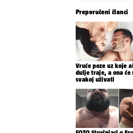
Preporučeni članci
Vruće poze uz koje a
dulje traje, a ona će 
svakoj uživati
FOTO Stručnjaci o Er