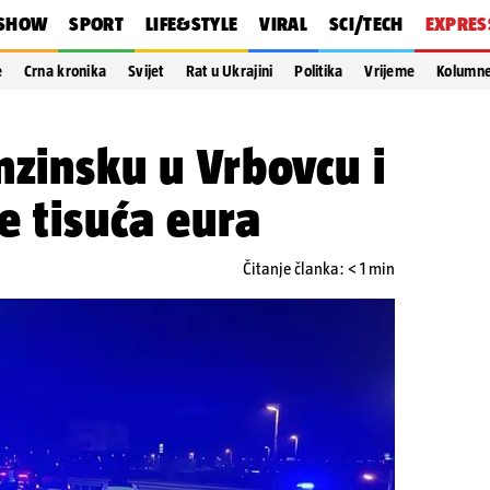
SHOW
SPORT
LIFE&STYLE
VIRAL
SCI/TECH
EXPRES
e
Crna kronika
Svijet
Rat u Ukrajini
Politika
Vrijeme
Kolumn
nzinsku u Vrbovcu i
e tisuća eura
Čitanje članka: < 1 min