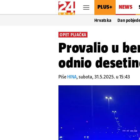
PLUS+
NEWS
Hrvatska
Dan pobjed
OPET PLJAČKA
Provalio u be
odnio desetin
Piše
HINA
,
subota, 31.5.2025. u 15:43