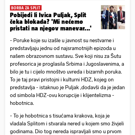
BORBA ZA SPLIT
Pobijedi li Ivica Puljak, Split
čeka blokada? 'Mi nećemo
pristati na njegov manevar...'
- Poruke koje su izašle u javnost su nestvarne i
predstavljaju jednu od najsramotnijih epizoda u
našem obrazovnom sustavu. Sve koji nisu za Šutu
profesorica je proglasila Srbima i Jugoslavenima, a
bilo je tu i cijelo mnoštvo uvreda i bizarnih poruka.
To je taj pravi pristojni i kulturni HDZ, kojeg on
predstavlja - istaknuo je Puljak ,dodavši da je jedan
od simbola HDZ-ovu korupcije i klijentelizma -
hobotnica.
- To je hobotnica s tisućama krakova, koja je
vladala Splitom i stvarala nered u kojem smo živjeli
godinama. Dio tog nereda ispravljali smo u prvom