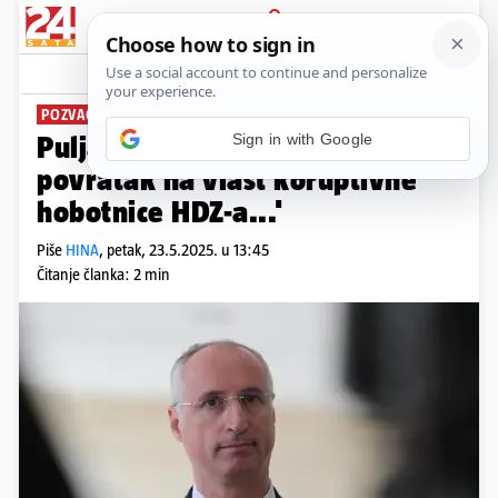
PRIJAVA
News
Komentari
2
POZVAO GRAĐANE NA GLASANJE
Puljak: 'Moramo spriječiti
povratak na vlast koruptivne
hobotnice HDZ-a...'
Piše
HINA
,
petak, 23.5.2025. u 13:45
Čitanje članka: 2 min