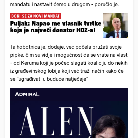
mandatu i nastavit ćemo u drugom - poručio je.
BORI SE ZA NOVI MANDAT
Puljak: Napao me vlasnik tvrtke
koja je najveći donator HDZ-a!
Ta hobotnica je, dodaje, već počela pružati svoje
pipke, čim su vidjeli mogućnost da se vrate na vlast
- od Keruma koji je počeo slagati koaliciju do nekih
iz građevinskog lobija koji već traži način kako će
se "ugrađivati u buduće natječaje"