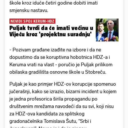
škole kroz iduće četiri godine dobiti imati
smjensku nastavu.
NEVIDI SPOJ KERUM-HDZ
Puljak tvrdi da će imati većinu u
Vijeću kroz 'projektnu suradnju'
- Pozivam građane izađite na izbore i da ne
dopustimo da se koruptivna hobotnica HDZ-a i
Keruma vrati na vlast - poručio je Puljak prilikom
obilaska gradilišta osnovne škole u Stobreču.
Puljak je kao primjer HDZ-ov korupcije spomenuo
jučerašnji, kako se izrazio, bizarni incident u kojem
je jedna profesorica širila propagandu po
društvenim mrežama navodeći da su svi, koji nisu
za HDZ-ova kandidata za splitskog
gradonačelnika Tomislava Šutu, "Srbi i