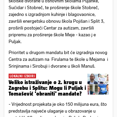
školske dvorane u osnovnim školama Pujanke,
Sućidar i Stobreč, te proširenje škole Stobreč,
zajedno s izgradnjom kuhinje i blagovaonice,
završili energetsku obnovu škola Pojišan i Split 3,
proširili postojeći Centar za autizam, završili
pripremu za proširenje škole Meje - kazao j e
Puljak.
Prioritet u drugom mandatu bit će izgradnja novog
Centra za autizam na Firulama te škole u Mejama i
Srinjinama i Sirobuji i dvorane u školi Manuš.
LOKALNI IZBORI
Veliko istraživanje o 2. krugu u
Zagrebu i Splitu: Mogu li Puljak i
Tomašević 'obraniti' mandate?
- Vrijednost projekata je oko 150 milijuna eura, što
predstavlja najveće ulaganje u obrazovanje u