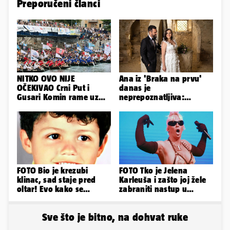
Preporučeni članci
NITKO OVO NIJE
Ana iz 'Braka na prvu'
OČEKIVAO Crni Put i
danas je
Gusari Komin rame uz
neprepoznatljiva:
rame osvojili Maraton
Odselila je iz Hrvatske, a
lađa
ovako sad izgleda
FOTO Bio je krezubi
FOTO Tko je Jelena
klinac, sad staje pred
Karleuša i zašto joj žele
oltar! Evo kako se
zabraniti nastup u
mijenjao jedan od
Vodicama? Evo što je
najvećih...
govorila...
Sve što je bitno, na dohvat ruke