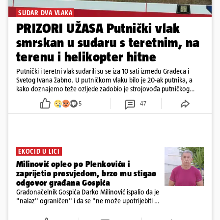
SUDAR DVA VLAKA
PRIZORI UŽASA Putnički vlak
smrskan u sudaru s teretnim, na
terenu i helikopter hitne
Putnički i teretni vlak sudarili su se iza 10 sati između Gradeca i
Svetog Ivana žabno. U putničkom vlaku bilo je 20-ak putnika, a
kako doznajemo teže ozljede zadobio je strojovođa putničkog
vlaka. Zatvoren je promet, a fotoreporteri Prigorskog objavili su
5
47
prve snimke s mjesta sudara
EKOCID U LICI
Milinović opleo po Plenkoviću i
zaprijetio prosvjedom, brzo mu stigao
odgovor građana Gospića
Gradonačelnik Gospića Darko Milinović ispalio da je
"nalaz" ograničen" i da se "ne može upotrijebiti za
sudske sporove". Građani Gospića ga podsjetili da
ga je naručio Uskok i da je dio spisa