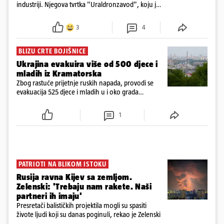
industriji. Njegova tvrtka "Uraldronzavod", koju je
osnovao 2023. godine, proizvodi FPV (First-Person
View) dronove iz obitelji "Upir"
3
4
BLIZU CRTE BOJIŠNICE
Ukrajina evakuira više od 500 djece i
mladih iz Kramatorska
Zbog rastuće prijetnje ruskih napada, provodi se
evakuacija 525 djece i mladih u i oko grada
Kramatorska na istoku Ukrajine, blizu crte bojišnice
1
PATRIOTI NA BLIKOM ISTOKU
Rusija ravna Kijev sa zemljom.
Zelenski: 'Trebaju nam rakete. Naši
partneri ih imaju'
Presretači balističkih projektila mogli su spasiti
živote ljudi koji su danas poginuli, rekao je Zelenski