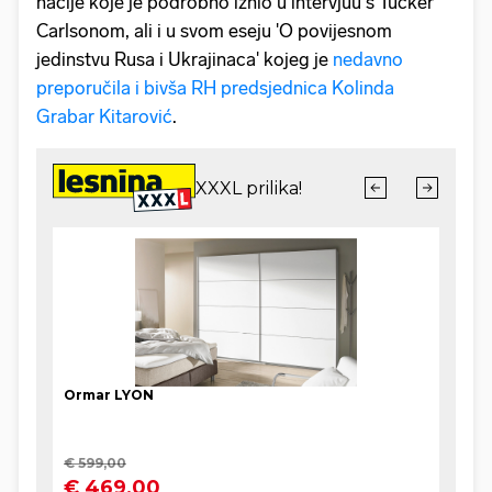
nacije koje je podrobno iznio u intervjuu s Tucker
Carlsonom, ali i u svom eseju 'O povijesnom
jedinstvu Rusa i Ukrajinaca' kojeg je
nedavno
preporučila i bivša RH predsjednica Kolinda
Grabar Kitarović
.