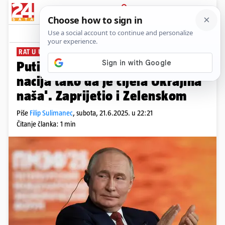
PRIJAVA
News
Komentari
12
RAT U UKRAJINI
Putin: 'Ukrajinci i Rusi su jedna
nacija tako da je cijela Ukrajina
naša'. Zaprijetio i Zelenskom
Piše
Filip Sulimanec
,
subota, 21.6.2025. u 22:21
Čitanje članka: 1 min