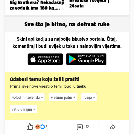
Hrvatske i svijeta |
Big Brothera? Nekadašnji
24sata
zavodnik ima 180 kg,
evo kako izgleda
Sve što je bitno, na dohvat ruke
Skini aplikaciju za najbolje iskustvo portala. Čitaj,
komentiraj i budi uvijek u toku s najnovijim vijestima.
Odaberi temu koju želiš pratiti
Primaj sve nove vijesti o temi i budi u tijeku
volodimir zelenski
vladimir putin
rusija
rat u ukrajini
3
12