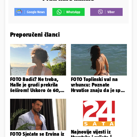
Preporučeni članci
FOTO Badić? Ne treba,
FOTO Toplinski val na
Halle je grudi prekrila
vrhuncu: Poznate
šeširom! Uskoro će 60,
Hrvatice znaju da je spas
ljetuje u golim izdanjima
u minijaturnom bikiniju
Najnovije vijesti iz
FOTO Sjećate se Ervina iz