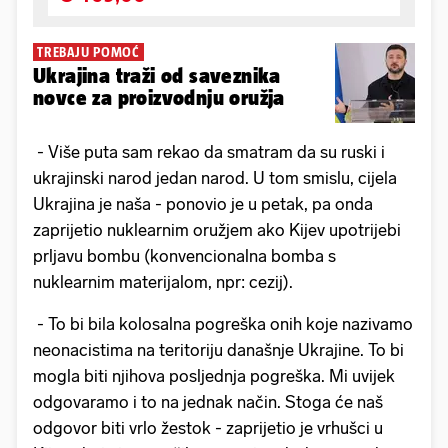
TREBAJU POMOĆ
Ukrajina traži od saveznika
novce za proizvodnju oružja
- Više puta sam rekao da smatram da su ruski i
ukrajinski narod jedan narod. U tom smislu, cijela
Ukrajina je naša - ponovio je u petak, pa onda
zaprijetio nuklearnim oružjem ako Kijev upotrijebi
prljavu bombu (konvencionalna bomba s
nuklearnim materijalom, npr: cezij).
- To bi bila kolosalna pogreška onih koje nazivamo
neonacistima na teritoriju današnje Ukrajine. To bi
mogla biti njihova posljednja pogreška. Mi uvijek
odgovaramo i to na jednak način. Stoga će naš
odgovor biti vrlo žestok - zaprijetio je vrhušci u