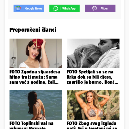
Preporučeni članci
FOTO Zgodna stjuardesa
FOTO Spetljali su se na
hitno traži muža: Sama
Krku dok su bili djeca,
sam već 3 godine, želim
završilo je burno. Dončić
da bude stariji...
i Anamaria u novoj fazi
FOTO Toplinski val na
FOTO Zbog svog izgleda
vrhuncu: Poznate
pati: Svi u teretani mi se