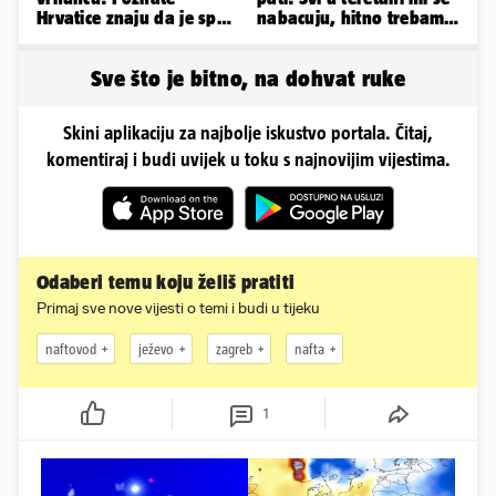
Hrvatice znaju da je spas
nabacuju, hitno trebam
u minijaturnom bikiniju
tjelohranitelja!
Sve što je bitno, na dohvat ruke
Skini aplikaciju za najbolje iskustvo portala. Čitaj,
komentiraj i budi uvijek u toku s najnovijim vijestima.
Odaberi temu koju želiš pratiti
Primaj sve nove vijesti o temi i budi u tijeku
naftovod
ježevo
zagreb
nafta
1