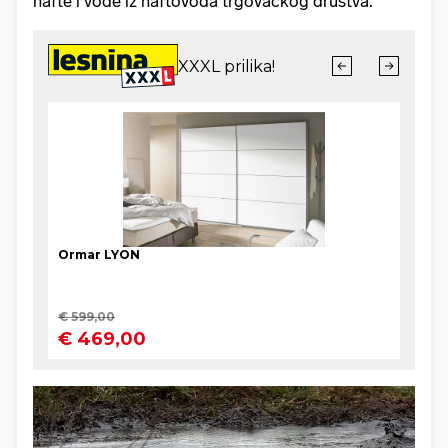
nafte i vode iz naftovoda trgovačkog društva.