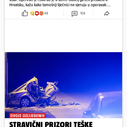
Hrvatsku, kažu kako tamošnji liječnici ne vjeruju u oporavak:
'Imamo 72 sata'
48
104
DVOJE OZLIJEĐENIH
STRAVIČNI PRIZORI TEŠKE