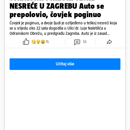
NESREĆE U ZAGREBU Auto se
prepolovio, čovjek poginuo
Čovjek je poginuo, a dvoje ljudi je ozlijeđeno u teškoj nesreći koja
se u srijedu oko 22 sata dogodila u Ulici dr. Luje Naletilića u
Odranskom Obrežu, u predgrađu Zagreba. Auto je iz zasad
neutvrđenih razloga sletio s kolnika, a od siline udara vozilo se
15
55
prepolovilo.
Učitaj više