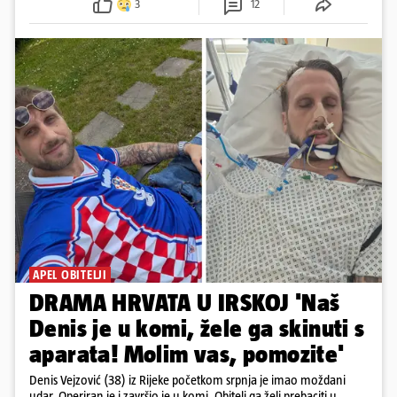
3
12
APEL OBITELJI
DRAMA HRVATA U IRSKOJ 'Naš
Denis je u komi, žele ga skinuti s
aparata! Molim vas, pomozite'
Denis Vejzović (38) iz Rijeke početkom srpnja je imao moždani
udar. Operiran je i završio je u komi. Obitelj ga želi prebaciti u