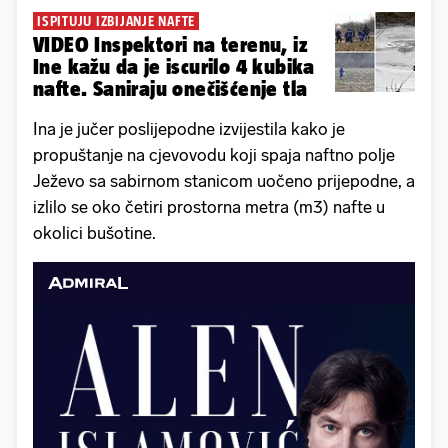
ISPITUJU IZBIJANJE NAFTE
VIDEO Inspektori na terenu, iz
Ine kažu da je iscurilo 4 kubika
nafte. Saniraju onečišćenje tla
Ina je jučer poslijepodne izvijestila kako je
propuštanje na cjevovodu koji spaja naftno polje
Ježevo sa sabirnom stanicom uočeno prijepodne, a
izlilo se oko četiri prostorna metra (m3) nafte u
okolici bušotine.