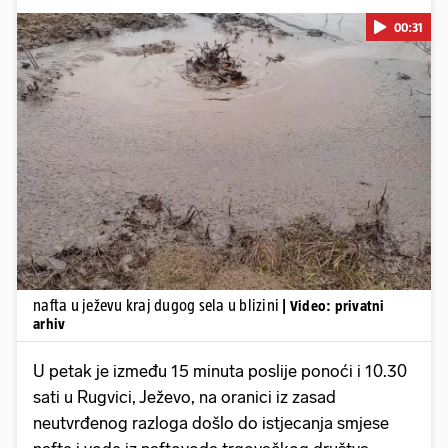
00:31
Pokretanje videa...
nafta u ježevu kraj dugog sela u blizini
| Video: privatni
arhiv
U petak je između 15 minuta poslije ponoći i 10.30
sati u Rugvici, Ježevo, na oranici iz zasad
neutvrđenog razloga došlo do istjecanja smjese