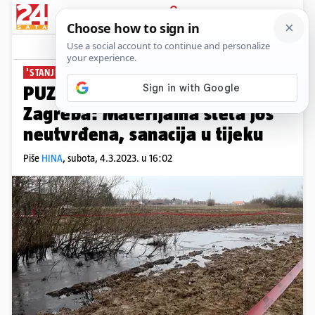
PRIJAVA
News
Komentari
1
'STANJE POD KONTROLOM'
PUZ o istjecanju nafte u okolici
Zagreba: Materijalna šteta još
neutvrđena, sanacija u tijeku
Piše
HINA
,
subota, 4.3.2023. u 16:02