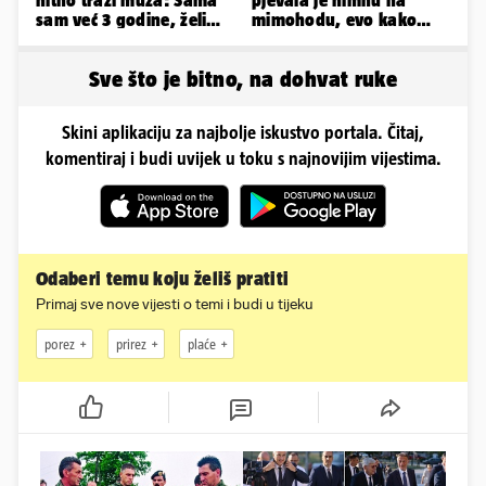
hitno traži muža: Sama
pjevala je himnu na
sam već 3 godine, želim
mimohodu, evo kako
da bude stariji...
danas izgleda Mia
Negovetić
Sve što je bitno, na dohvat ruke
Skini aplikaciju za najbolje iskustvo portala. Čitaj,
komentiraj i budi uvijek u toku s najnovijim vijestima.
Odaberi temu koju želiš pratiti
Primaj sve nove vijesti o temi i budi u tijeku
porez
prirez
plaće