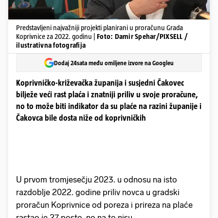
Predstavljeni najvažniji projekti planirani u proračunu Grada
Koprivnice za 2022. godinu |
Foto: Damir Spehar/PIXSELL /
ilustrativna fotografija
Dodaj 24sata među omiljene izvore na Googleu
Koprivničko-križevačka županija i susjedni Čakovec
bilježe veći rast plaća i znatniji priliv u svoje proračune,
no to može biti indikator da su plaće na razini županije i
Čakovca bile dosta niže od koprivničkih
U prvom tromjesečju 2023. u odnosu na isto
razdoblje 2022. godine priliv novca u gradski
proračun Koprivnice od poreza i prireza na plaće
rastao je 27 posto, no na to nisu