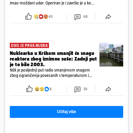
imao moždani udar. Operiran je i završio je u komi.
Obitelj ga želi prebaciti u Hrvatsku, kažu kako
tamošnji liječnici ne vjeruju u oporavak: 'Imamo
43
68
72 sata'
OVO JE PRVA MJERA
Nuklearka u Krškom smanjit će snagu
reaktora zbog iznimne suše: Zadnji put
je to bilo 2003.
NEK je posljednji put radio smanjenom snagom
zbog ograničenja povezanih s temperaturom i
protokom rijeke Save 2003. godine, kada je
smanjenje snage bilo potrebno više od 90 dana.
8
59
Učitaj više