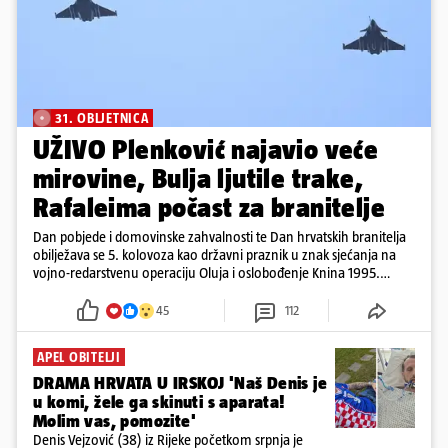
31. OBLJETNICA
UŽIVO Plenković najavio veće
mirovine, Bulja ljutile trake,
Rafaleima počast za branitelje
Dan pobjede i domovinske zahvalnosti te Dan hrvatskih branitelja
obilježava se 5. kolovoza kao državni praznik u znak sjećanja na
vojno-redarstvenu operaciju Oluja i oslobođenje Knina 1995.
godine
45
112
APEL OBITELJI
DRAMA HRVATA U IRSKOJ 'Naš Denis je
u komi, žele ga skinuti s aparata!
Molim vas, pomozite'
Denis Vejzović (38) iz Rijeke početkom srpnja je