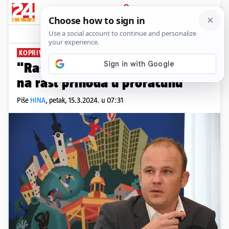
PRIJAVA
News
Komentari
0
KOPRIVNICA:
"Rast plaća ne pokazuje utjecaj
na rast prihoda u proračunu"
Piše
HINA
,
petak, 15.3.2024. u 07:31