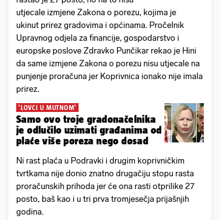
utjecale izmjene Zakona o porezu, kojima je
ukinut prirez gradovima i općinama. Pročelnik
Upravnog odjela za financije, gospodarstvo i
europske poslove Zdravko Punčikar rekao je Hini
da same izmjene Zakona o porezu nisu utjecale na
punjenje proračuna jer Koprivnica ionako nije imala
prirez.
'LOVCI U MUTNOM'
Samo ovo troje gradonačelnika
je odlučilo uzimati građanima od
plaće više poreza nego dosad
Ni rast plaća u Podravki i drugim koprivničkim
tvrtkama nije donio znatno drugačiju stopu rasta
proračunskih prihoda jer će ona rasti otprilike 27
posto, baš kao i u tri prva tromjesečja prijašnjih
godina.