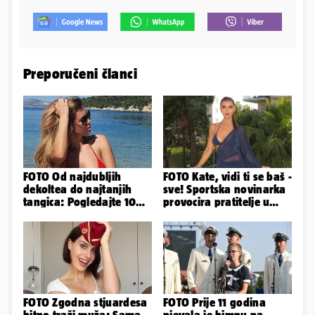
Preporučeni članci
FOTO Od najdubljih
FOTO Kate, vidi ti se baš -
dekoltea do najtanjih
sve! Sportska novinarka
tangica: Pogledajte 100
provocira pratitelje u
seksi izdanja Lidije Bačić
oskudnim haljinama
FOTO Zgodna stjuardesa
FOTO Prije 11 godina