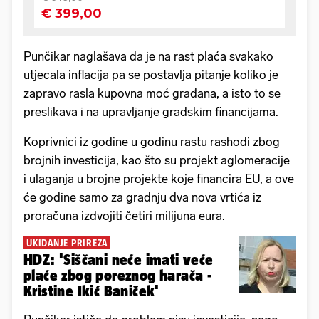
Punčikar naglašava da je na rast plaća svakako
utjecala inflacija pa se postavlja pitanje koliko je
zapravo rasla kupovna moć građana, a isto to se
preslikava i na upravljanje gradskim financijama.
Koprivnici iz godine u godinu rastu rashodi zbog
brojnih investicija, kao što su projekt aglomeracije
i ulaganja u brojne projekte koje financira EU, a ove
će godine samo za gradnju dva nova vrtića iz
proračuna izdvojiti četiri milijuna eura.
UKIDANJE PRIREZA
HDZ: 'Siščani neće imati veće
plaće zbog poreznog harača -
Kristine Ikić Baniček'