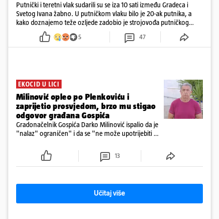
Putnički i teretni vlak sudarili su se iza 10 sati između Gradeca i
Svetog Ivana žabno. U putničkom vlaku bilo je 20-ak putnika, a
kako doznajemo teže ozljede zadobio je strojovođa putničkog
vlaka. Zatvoren je promet, a fotoreporteri Prigorskog objavili su
5
47
prve snimke s mjesta sudara
EKOCID U LICI
Milinović opleo po Plenkoviću i
zaprijetio prosvjedom, brzo mu stigao
odgovor građana Gospića
Gradonačelnik Gospića Darko Milinović ispalio da je
"nalaz" ograničen" i da se "ne može upotrijebiti za
sudske sporove". Građani Gospića ga podsjetili da
ga je naručio Uskok i da je dio spisa
13
Učitaj više