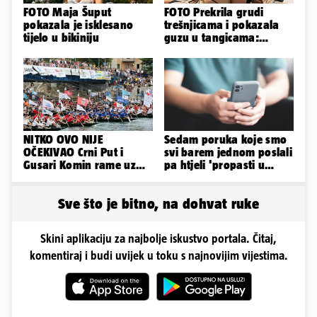
FOTO Maja Šuput
FOTO Prekrila grudi
pokazala je isklesano
trešnjicama i pokazala
tijelo u bikiniju
guzu u tangicama:
Ovako ljetuje bujna
Slavonka
NITKO OVO NIJE
Sedam poruka koje smo
OČEKIVAO Crni Put i
svi barem jednom poslali
Gusari Komin rame uz
pa htjeli 'propasti u
rame osvojili Maraton
zemlju' od srama
lađa
Sve što je bitno, na dohvat ruke
Skini aplikaciju za najbolje iskustvo portala. Čitaj,
komentiraj i budi uvijek u toku s najnovijim vijestima.