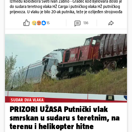
Između kolodvora Sveti Ivan Žabno - Gradec kod Bjelovara došlo je
do sudara teretnog vlaka HŽ Carga i putničkog vlaka HŽ putničkog
prijevoza. U vlaku je bilo 20-ak putnika, teže je ozlijeđen strojovođa
15
136
SUDAR DVA VLAKA
PRIZORI UŽASA Putnički vlak
smrskan u sudaru s teretnim, na
terenu i helikopter hitne