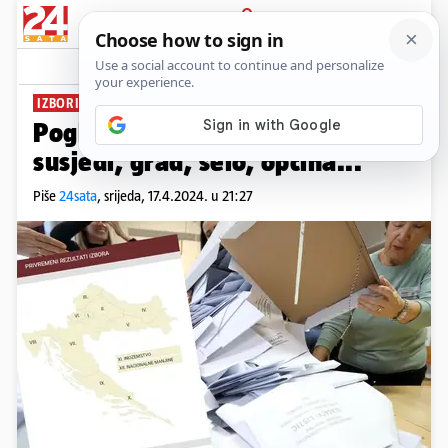
PRIJAVA
News
Komentari
102
IZBORI 2024.
Pogledajte kako su glasali vaši
susjedi, grad, selo, općina...
Piše
24sata
,
srijeda, 17.4.2024. u 21:27