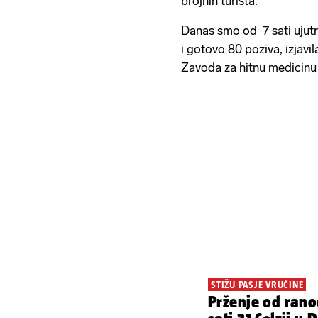
brojnih turista.
Danas smo od 7 sati ujutr
i gotovo 80 poziva, izjavil
Zavoda za hitnu medicinu
STIŽU PASJE VRUĆINE
Prženje od ranog