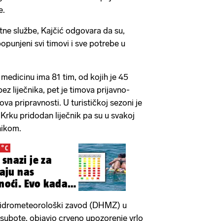
re.
tne službe, Kajčić odgovara da su,
opunjeni svi timovi i sve potrebe u
 medicinu ima 81 tim, od kojih je 45
ez liječnika, pet je timova prijavno-
ova pripravnosti. U turističkoj sezoni je
 Krku pridodan liječnik pa su u svakoj
nikom.
 °C
snazi je za
kaju nas
 noći. Evo kada
 hidrometeorološki zavod (DHMZ) u
o subote, objavio crveno upozorenje vrlo