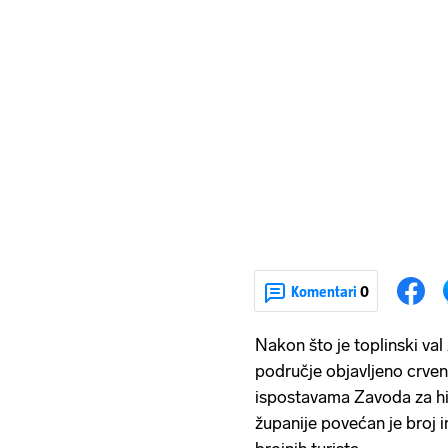
Komentari
0
Nakon što je toplinski val
područje objavljeno crven
ispostavama Zavoda za h
županije povećan je broj in