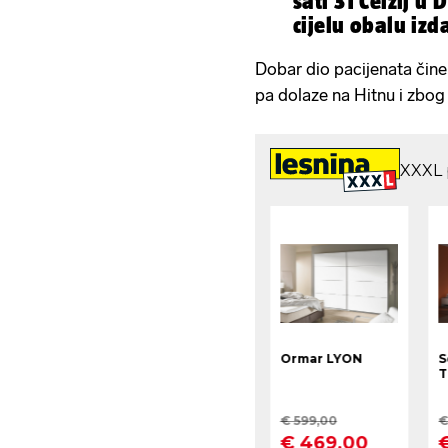
sati 31 Celzij u
cijelu obalu izd
Dobar dio pacijenata čine 
pa dolaze na Hitnu i zbo