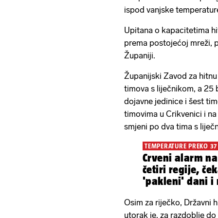
ispod vanjske temperatu
Upitana o kapacitetima hi
prema postojećoj mreži, p
Županiji.
Županijski Zavod za hitnu
timova s liječnikom, a 25 b
dojavne jedinice i šest tim
timovima u Crikvenici i na
smjeni po dva tima s liječ
TEMPERATURE PREKO 37
Crveni alarm na 
četiri regije, če
'pakleni' dani i
stiže promjena
Osim za riječko, Državni
utorak je, za razdoblje d