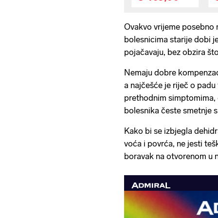
Ovakvo vrijeme posebno 
bolesnicima starije dobi j
pojačavaju, bez obzira što
Nemaju dobre kompenzacij
a najčešće je riječ o padu 
prethodnim simptomima, d
bolesnika česte smetnje s
Kako bi se izbjegla dehidr
voća i povrća, ne jesti te
boravak na otvorenom u na