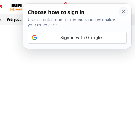
S
PRIJAVA
e
Vidi još…