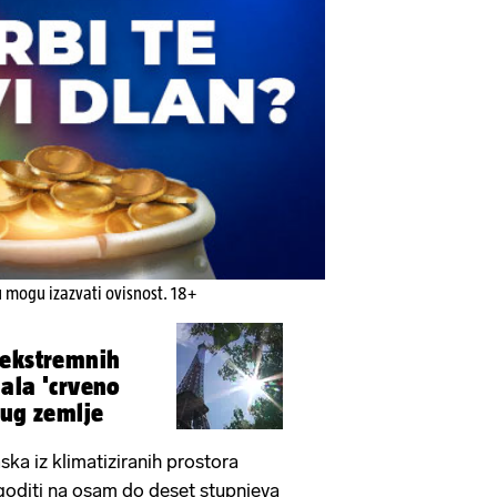
u mogu izazvati ovisnost. 18+
 ekstremnih
ala 'crveno
jug zemlje
laska iz klimatiziranih prostora
goditi na osam do deset stupnjeva