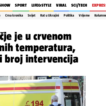
SHOW
SPORT
LIFE&STYLE
VIRAL
SCI/TECH
EXPRES
e
Crna kronika
Svijet
Rat u Ukrajini
Politika
Vrijeme
Kolumn
čje je u crvenom
nih temperatura,
 broj intervencija