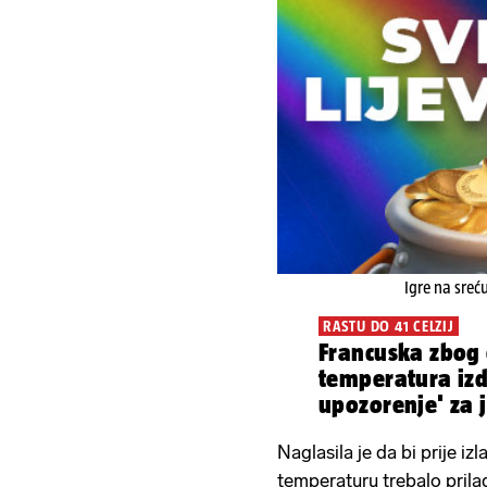
Igre na sreć
RASTU DO 41 CELZIJ
Francuska zbog
temperatura izd
upozorenje' za 
Naglasila je da bi prije iz
temperaturu trebalo prila