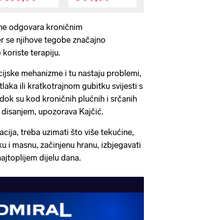
ne odgovara kroničnim
er se njihove tegobe značajno
 koriste terapiju.
ske mehanizme i tu nastaju problemi,
tlaka ili kratkotrajnom gubitku svijesti s
ok su kod kroničnih plućnih i srčanih
 disanjem, upozorava Kajčić.
acija, treba uzimati što više tekućine,
šku i masnu, začinjenu hranu, izbjegavati
jtoplijem dijelu dana.