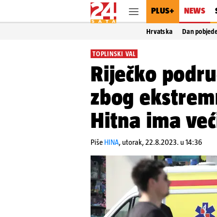
PLUS+
NEWS
Hrvatska
Dan pobjed
TOPLINSKI VAL
Riječko podru
zbog ekstrem
Hitna ima veći
Piše
HINA
,
utorak, 22.8.2023. u 14:36