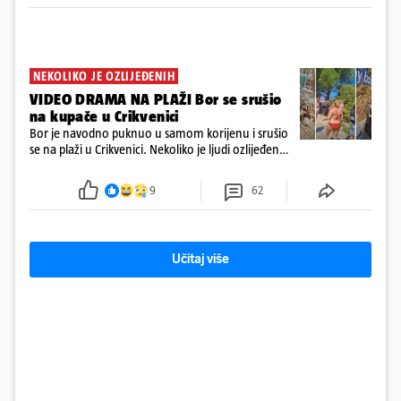
NEKOLIKO JE OZLIJEĐENIH
VIDEO DRAMA NA PLAŽI Bor se srušio
na kupače u Crikvenici
Bor je navodno puknuo u samom korijenu i srušio
se na plaži u Crikvenici. Nekoliko je ljudi ozlijeđeno,
ali navodno se ne radi o težim ozljedama
9
62
Učitaj više