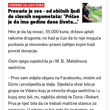
IZVUKAO 30.000 EURA
Prevario je sve - od običnih ljudi
do slavnih nogometaša: 'Pričao
je da ima godinu dana života...'
Htio je da taj novac, 35.000 kuna, država uplati
nekome drugome, no kad je čuo da to nije moguće
postavio je imovinsko-pravni zahtjev kojim traži
povrat donacije.
Osim njega svjedočila je i M. B., Matalinova
sestrična.
- Prvo sam vidjela objavu na Facebooku, mislim od
Doris i proslijedila je dalje. Sljedeća stvar bila je
grupa na Viberu koju je otvorila druga sestrična i u
kojoj smo bili, mi, najbliža obitelj te Doris i Robert.
Prva je riječ bila da će trebati matične stanice za
operaciju. U pitanju je bio neki tip leukemije, ne