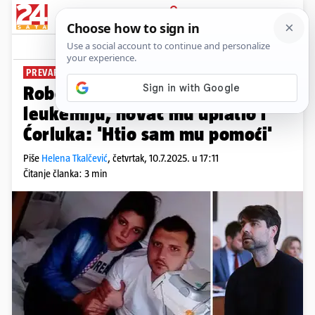
PRIJAVA
News
Komentari
10
PREVARIO 300 LJUDI
Robertu sude da je lagao da ima
leukemiju, novac mu uplatio i
Ćorluka: 'Htio sam mu pomoći'
Piše
Helena Tkalčević
,
četvrtak, 10.7.2025. u 17:11
Čitanje članka: 3 min