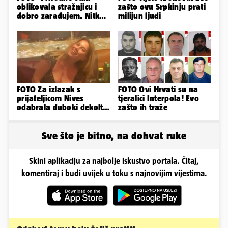
oblikovala stražnjicu i
zašto ovu Srpkinju prati
dobro zarađujem. Nitko
milijun ljudi
ne vjeruje da je prava'
FOTO Za izlazak s
FOTO Ovi Hrvati su na
prijateljicom Nives
tjeralici Interpola! Evo
odabrala duboki dekolte
zašto ih traže
koji joj je istaknuo bujne
adute
Sve što je bitno, na dohvat ruke
Skini aplikaciju za najbolje iskustvo portala. Čitaj,
komentiraj i budi uvijek u toku s najnovijim vijestima.