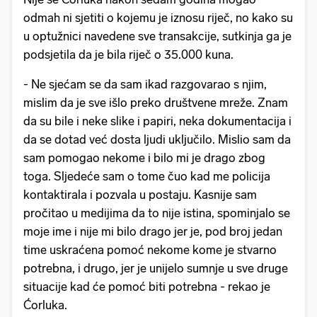
odmah ni sjetiti o kojemu je iznosu riječ, no kako su
u optužnici navedene sve transakcije, sutkinja ga je
podsjetila da je bila riječ o 35.000 kuna.
- Ne sjećam se da sam ikad razgovarao s njim,
mislim da je sve išlo preko društvene mreže. Znam
da su bile i neke slike i papiri, neka dokumentacija i
da se dotad već dosta ljudi uključilo. Mislio sam da
sam pomogao nekome i bilo mi je drago zbog
toga. Sljedeće sam o tome čuo kad me policija
kontaktirala i pozvala u postaju. Kasnije sam
pročitao u medijima da to nije istina, spominjalo se
moje ime i nije mi bilo drago jer je, pod broj jedan
time uskraćena pomoć nekome kome je stvarno
potrebna, i drugo, jer je unijelo sumnje u sve druge
situacije kad će pomoć biti potrebna - rekao je
Ćorluka.