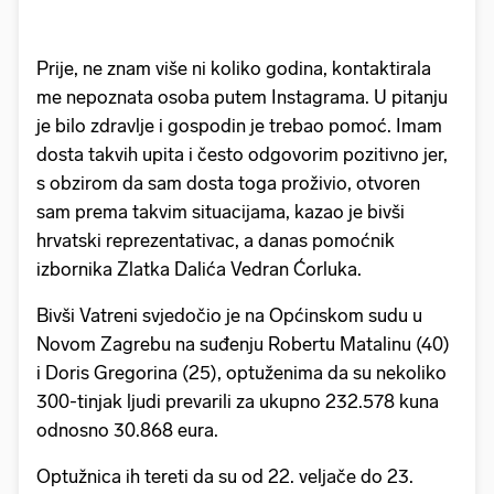
Prije, ne znam više ni koliko godina, kontaktirala
me nepoznata osoba putem Instagrama. U pitanju
je bilo zdravlje i gospodin je trebao pomoć. Imam
dosta takvih upita i često odgovorim pozitivno jer,
s obzirom da sam dosta toga proživio, otvoren
sam prema takvim situacijama, kazao je bivši
hrvatski reprezentativac, a danas pomoćnik
izbornika Zlatka Dalića Vedran Ćorluka.
Bivši Vatreni svjedočio je na Općinskom sudu u
Novom Zagrebu na suđenju Robertu Matalinu (40)
i Doris Gregorina (25), optuženima da su nekoliko
300-tinjak ljudi prevarili za ukupno 232.578 kuna
odnosno 30.868 eura.
Optužnica ih tereti da su od 22. veljače do 23.