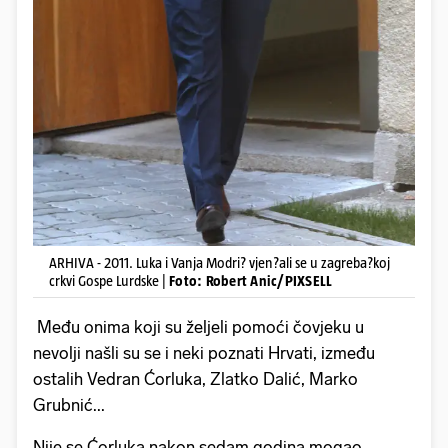
ARHIVA - 2011. Luka i Vanja Modri? vjen?ali se u zagreba?koj
crkvi Gospe Lurdske |
Foto: Robert Anic/PIXSELL
Među onima koji su željeli pomoći čovjeku u
nevolji našli su se i neki poznati Hrvati, između
ostalih Vedran Ćorluka, Zlatko Dalić, Marko
Grubnić...
Nije se Ćorluka nakon sedam godina mogao