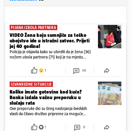
PIJANA IZBOLA PARTNERA
VIDEO Žena koju sumnjiče za teško
ubojstvo ide u istražni zatvor. Prijeti
joj 40 godina!
Policija je objavila kako su utvrdili da je žena (36)
nožem ubola partnera (71) koji je na mjestu
preminuo. Imala je 2,03 promila. U nedjelju su je
ispitali i poslali u istražni zatvor
1
54
IZVANREDNE SITUACIJE
Koliko imate gotovine kod kuće?
Banka izdala važnu preporuku u
slučaju rata
Ove preporuke dio su šireg nastojanja švedskih
vlasti da čitavo društvo pripreme za moguće
posljedice vojnih ili kibernetičkih napada
1
9