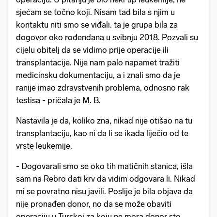
sjećam se točno koji. Nisam tad bila s njim u
kontaktu niti smo se viđali. ta je grupa bila za
dogovor oko rođendana u svibnju 2018. Pozvali su
cijelu obitelj da se vidimo prije operacije ili
transplantacije. Nije nam palo napamet tražiti
medicinsku dokumentaciju, a i znali smo da je
ranije imao zdravstvenih problema, odnosno rak
testisa - pričala je M. B.
Nastavila je da, koliko zna, nikad nije otišao na tu
transplantaciju, kao ni da li se ikada liječio od te
vrste leukemije.
- Dogovarali smo se oko tih matičnih stanica, išla
sam na Rebro dati krv da vidim odgovara li. Nikad
mi se povratno nisu javili. Poslije je bila objava da
nije pronađen donor, no da se može obaviti
operaciju u Turskoj za koju ne mora donor sto