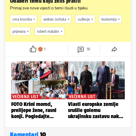
Odaberi temu koju želiš pratiti
Primaj sve nove vijesti o temi i budi u tijeku
crna kronika
vedran ćorluka
suđenje
leukemija
prijevara
robert matalin
1
10
Komentari
10