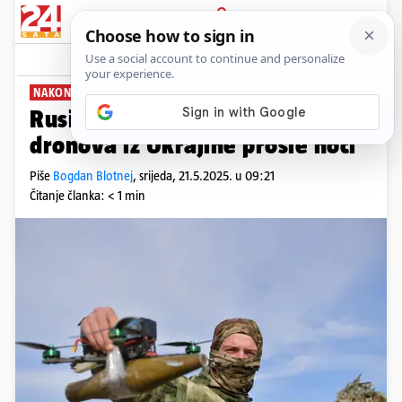
PRIJAVA
News
Komentari
4
NAKON UDARA NA SUMI
Rusi tvrde: Srušili smo čak 127
dronova iz Ukrajine prošle noći
Piše
Bogdan Blotnej
,
srijeda, 21.5.2025. u 09:21
Čitanje članka: < 1 min