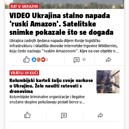
RAT U UKRAJINI
VIDEO Ukrajina stalno napada
'ruski Amazon'. Satelitske
snimke pokazale što se događa
Ukrajina zadnjih tjedana napada diljem Rusije logističku
infrastrukturu i skladišta divovske internetske trgovine Wildberries,
koju često nazivaju "ruskim Amazonom". Kijev na ove objekte ne
gleda samo kao na obična trgovačka skladišta, već tvrdi da ih ruske
5
10
snage koriste i za vojne potrebe, odnosno za skladištenje i
distribuciju dijelova za dronove i druge opreme koja se koristi u
ratu. S druge strane, napadi služe i kao izravan odgovor na ruska
VRATILI IH KUĆI
bombardiranja ukrajinske poštanske i logističke infrastrukture te
Kolumbijski karteli šalju svoje narkose
kao način da se ekonomske posljedice rata prenesu dublje na ruski
u Ukrajinu. Žele naučiti ratovati s
teritorij i približe običnim građanima.
dronovima
Kolumbijske kriminalne organizacije i ilegalne
oružane skupine pokušavaju poslati borce u
Ukrajinu kako bi stekli napredne vještine ratovanja
bespilotnim letjelicama te ih kasnije koristili protiv
kolumbijske vojske