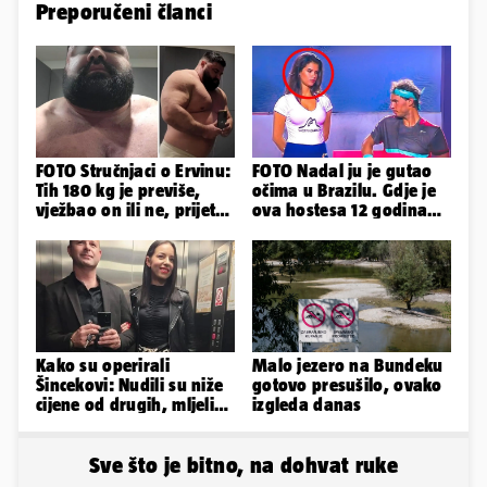
Preporučeni članci
FOTO Stručnjaci o Ervinu:
FOTO Nadal ju je gutao
Tih 180 kg je previše,
očima u Brazilu. Gdje je
vježbao on ili ne, prijete
ova hostesa 12 godina
mu mnoge komplikacije
poslije i kako izgleda?
Kako su operirali
Malo jezero na Bundeku
Šincekovi: Nudili su niže
gotovo presušilo, ovako
cijene od drugih, mljeli
izgleda danas
su otpad pa zakapali...
Sve što je bitno, na dohvat ruke