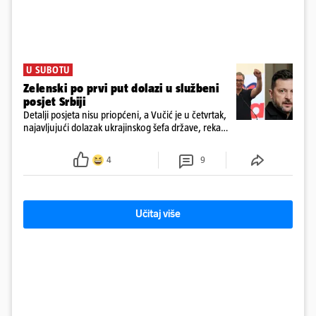
U SUBOTU
Zelenski po prvi put dolazi u službeni
posjet Srbiji
Detalji posjeta nisu priopćeni, a Vučić je u četvrtak,
najavljujući dolazak ukrajinskog šefa države, rekao
novinarima da imaju "više tema", među ostalim i
europski put Ukrajine i Srbije
4
9
Učitaj više