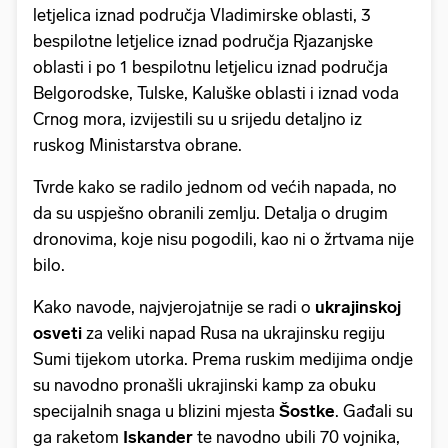
letjelica iznad područja Vladimirske oblasti, 3
bespilotne letjelice iznad područja Rjazanjske
oblasti i po 1 bespilotnu letjelicu iznad područja
Belgorodske, Tulske, Kaluške oblasti i iznad voda
Crnog mora, izvijestili su u srijedu detaljno iz
ruskog Ministarstva obrane.
Tvrde kako se radilo jednom od većih napada, no
da su uspješno obranili zemlju. Detalja o drugim
dronovima, koje nisu pogodili, kao ni o žrtvama nije
bilo.
Kako navode, najvjerojatnije se radi o
ukrajinskoj
osveti
za veliki napad Rusa na ukrajinsku regiju
Sumi tijekom utorka. Prema ruskim medijima ondje
su navodno pronašli ukrajinski kamp za obuku
specijalnih snaga u blizini mjesta
Šostke
. Gađali su
ga raketom
Iskander
te navodno ubili 70 vojnika,