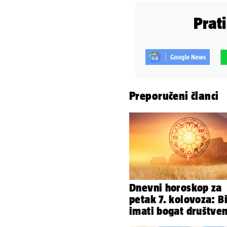
Prat
Preporučeni članci
Dnevni horoskop za
petak 7. kolovoza: B
imati bogat društven
život, Rak se žrtvuje