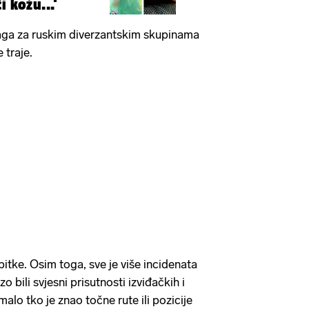
i kožu...'
raga za ruskim diverzantskim skupinama
e traje.
itke. Osim toga, sve je više incidenata
rzo bili svjesni prisutnosti izviđačkih i
malo tko je znao točne rute ili pozicije