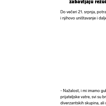
zabavljaju režuć
Do večeri 21. srpnja, pot
i njihovo uništavanje i dalj
- Nažalost, i mi imamo gub
prijateljske vatre, svi su b
diverzantskih skupina, ali 