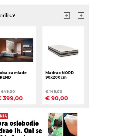
NJA
vora oslobodio
zirao ih. Oni se