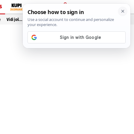
S
PRIJAVA
e
Vidi još…