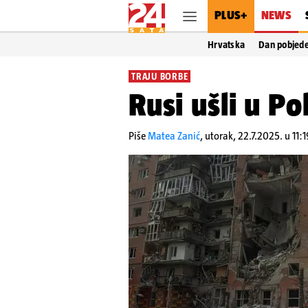
PLUS+
NEWS
Hrvatska
Dan pobjed
TRAJU BORBE
Rusi ušli u P
Piše
Matea Zanić
,
utorak, 22.7.2025. u 11:1