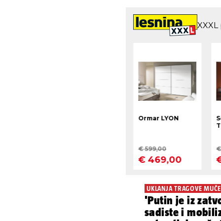
UKLANJA TRAGOVE MUČE
'Putin je iz zat
sadiste i mobili