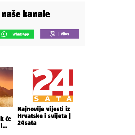
i naše kanale
Najnovije vijesti iz
Hrvatske i svijeta |
ik će
24sata
i