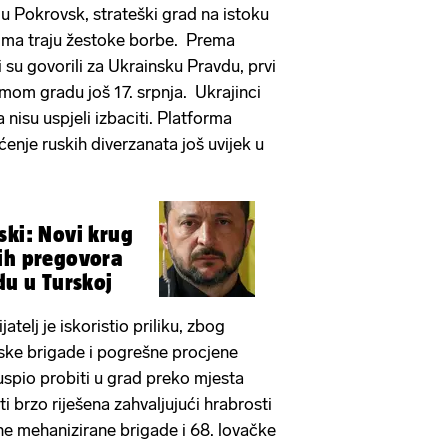
 u Pokrovsk, strateški grad na istoku
cima traju žestoke borbe. Prema
 su govorili za Ukrainsku Pravdu, prvi
samom gradu još 17. srpnja. Ukrajinci
a nisu uspjeli izbaciti. Platforma
ćenje ruskih diverzanata još uvijek u
ski: Novi krug
ih pregovora
du u Turskoj
atelj je iskoristio priliku, zbog
inske brigade i pogrešne procjene
 uspio probiti u grad preko mjesta
ti brzo riješena zahvaljujući hrabrosti
e mehanizirane brigade i 68. lovačke