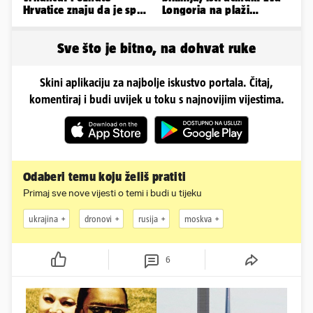
Hrvatice znaju da je spas
Longoria na plaži
u minijaturnom bikiniju
pipkala svoje zanosne
obline
Sve što je bitno, na dohvat ruke
Skini aplikaciju za najbolje iskustvo portala. Čitaj,
komentiraj i budi uvijek u toku s najnovijim vijestima.
Odaberi temu koju želiš pratiti
Primaj sve nove vijesti o temi i budi u tijeku
ukrajina
dronovi
rusija
moskva
6