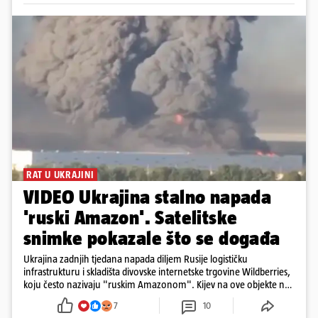
RAT U UKRAJINI
VIDEO Ukrajina stalno napada
'ruski Amazon'. Satelitske
snimke pokazale što se događa
Ukrajina zadnjih tjedana napada diljem Rusije logističku
infrastrukturu i skladišta divovske internetske trgovine Wildberries,
koju često nazivaju "ruskim Amazonom". Kijev na ove objekte ne
gleda samo kao na obična trgovačka skladišta, već tvrdi da ih ruske
7
10
snage koriste i za vojne potrebe, odnosno za skladištenje i