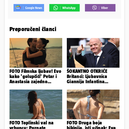
Preporučeni članci
FOTO Filmska ljubav! Evo
ŠOKANTNO OTKRIĆE
kako 'golupčići' Petar i
Britanci: Ljubavnica
Anastasia zajedno
Giannija Infantina
provode ljetne dane
isplaćena je novcem
Uefe!?
FOTO Toplinski val na
FOTO Druga boja
vrhuncu: Poznate
bikinija, isti učinak: Eva