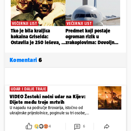
Komentari
6
UDAR I DALJE TRAJE
VIDEO Žestoki noćni udar na Kijev:
Dijete među troje mrtvih
U napadu na područje Brovarija, istočno od
ukrajinske prijestolnice, poginule su tri osobe,
među kojima i jedno dijete
4
6