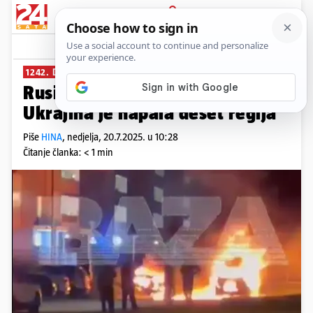
PRIJAVA
News
Komentari
6
1242. DAN RATA
Rusija: Srušili smo 142 drona.
Ukrajina je napala deset regija
Piše
HINA
,
nedjelja, 20.7.2025. u 10:28
Čitanje članka: < 1 min