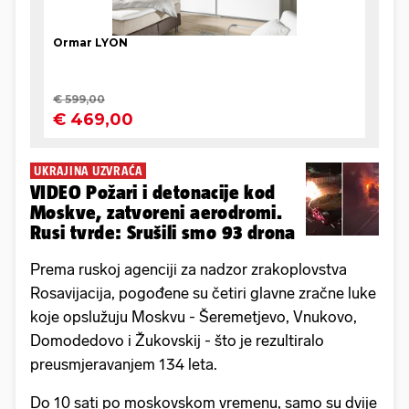
UKRAJINA UZVRAĆA
VIDEO Požari i detonacije kod
Moskve, zatvoreni aerodromi.
Rusi tvrde: Srušili smo 93 drona
Prema ruskoj agenciji za nadzor zrakoplovstva
Rosavijacija, pogođene su četiri glavne zračne luke
koje opslužuju Moskvu - Šeremetjevo, Vnukovo,
Domodedovo i Žukovskij - što je rezultiralo
preusmjeravanjem 134 leta.
Do 10 sati po moskovskom vremenu, samo su dvije