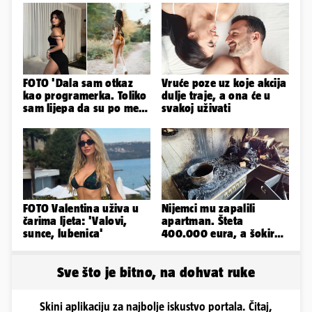
FOTO 'Dala sam otkaz
Vruće poze uz koje akcija
kao programerka. Toliko
dulje traje, a ona će u
sam lijepa da su po meni
svakoj uživati
napravili lutku'
FOTO Valentina uživa u
Nijemci mu zapalili
čarima ljeta: 'Valovi,
apartman. Šteta
sunce, lubenica'
400.000 eura, a šokirao
ga mail od Bookinga
Sve što je bitno, na dohvat ruke
Skini aplikaciju za najbolje iskustvo portala. Čitaj,