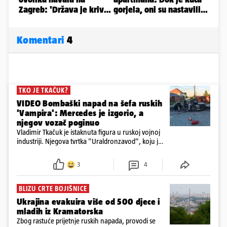
Komentari
4
TKO JE TKAČUK?
VIDEO Bombaški napad na šefa ruskih
'Vampira': Mercedes je izgorio, a
njegov vozač poginuo
Vladimir Tkačuk je istaknuta figura u ruskoj vojnoj
industriji. Njegova tvrtka "Uraldronzavod", koju je
osnovao 2023. godine, proizvodi FPV (First-Person
View) dronove iz obitelji "Upir"
3
4
BLIZU CRTE BOJIŠNICE
Ukrajina evakuira više od 500 djece i
mladih iz Kramatorska
Zbog rastuće prijetnje ruskih napada, provodi se