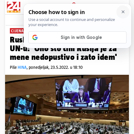
PRIJAVA
News
Komentari
4
CIJENA RATA
Ruski diplomat dao je ostavku u
UN-u: 'Ono što čini Rusija je za
mene nedopustivo i zato idem'
Piše
HINA
,
ponedjeljak, 23.5.2022. u 18:10