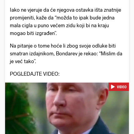
Iako ne vjeruje da će njegova ostavka išta znatnije
promijeniti, kaže da “možda to ipak bude jedna
mala cigla u puno većem zidu koji bi na kraju
mogao biti izgrađen”.
Na pitanje o tome hoće li zbog svoje odluke biti
smatran izdajnikom, Bondarev je rekao: “Mislim da
je već tako”.
POGLEDAJTE VIDEO:
VIDEO
Pokretanje videa...