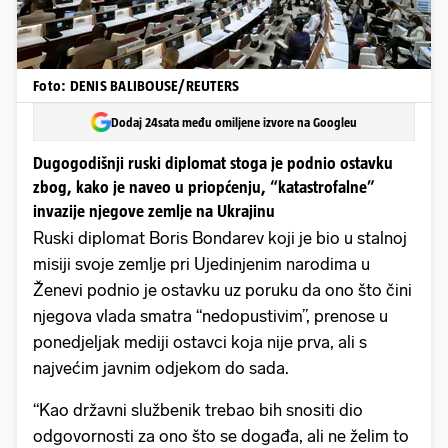
Foto: DENIS BALIBOUSE/REUTERS
Dodaj 24sata među omiljene izvore na Googleu
Dugogodišnji ruski diplomat stoga je podnio ostavku
zbog, kako je naveo u priopćenju, “katastrofalne”
invazije njegove zemlje na Ukrajinu
Ruski diplomat Boris Bondarev koji je bio u stalnoj
misiji svoje zemlje pri Ujedinjenim narodima u
Ženevi podnio je ostavku uz poruku da ono što čini
njegova vlada smatra “nedopustivim”, prenose u
ponedjeljak mediji ostavci koja nije prva, ali s
najvećim javnim odjekom do sada.
“Kao državni službenik trebao bih snositi dio
odgovornosti za ono što se događa, ali ne želim to