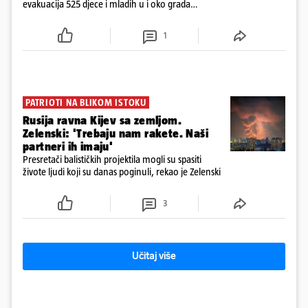
evakuacija 525 djece i mladih u i oko grada
Kramatorska na istoku Ukrajine, blizu crte bojišnice
1
PATRIOTI NA BLIKOM ISTOKU
Rusija ravna Kijev sa zemljom.
Zelenski: 'Trebaju nam rakete. Naši
partneri ih imaju'
Presretači balističkih projektila mogli su spasiti
živote ljudi koji su danas poginuli, rekao je Zelenski
3
Učitaj više