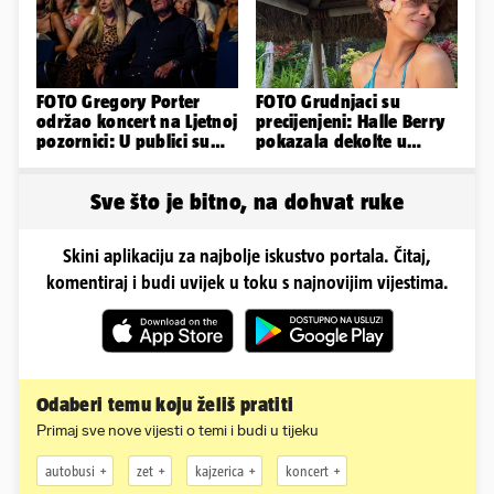
FOTO Gregory Porter
FOTO Grudnjaci su
održao koncert na Ljetnoj
precijenjeni: Halle Berry
pozornici: U publici su
pokazala dekolte u
bili Mateša i Blanka
zavodljivoj satenskoj
haljinici
Sve što je bitno, na dohvat ruke
Skini aplikaciju za najbolje iskustvo portala. Čitaj,
komentiraj i budi uvijek u toku s najnovijim vijestima.
Odaberi temu koju želiš pratiti
Primaj sve nove vijesti o temi i budi u tijeku
autobusi
zet
kajzerica
koncert