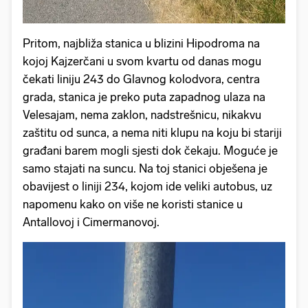
Pritom, najbliža stanica u blizini Hipodroma na
kojoj Kajzerčani u svom kvartu od danas mogu
čekati liniju 243 do Glavnog kolodvora, centra
grada, stanica je preko puta zapadnog ulaza na
Velesajam, nema zaklon, nadstrešnicu, nikakvu
zaštitu od sunca, a nema niti klupu na koju bi stariji
građani barem mogli sjesti dok čekaju. Moguće je
samo stajati na suncu. Na toj stanici obješena je
obavijest o liniji 234, kojom ide veliki autobus, uz
napomenu kako on više ne koristi stanice u
Antallovoj i Cimermanovoj.