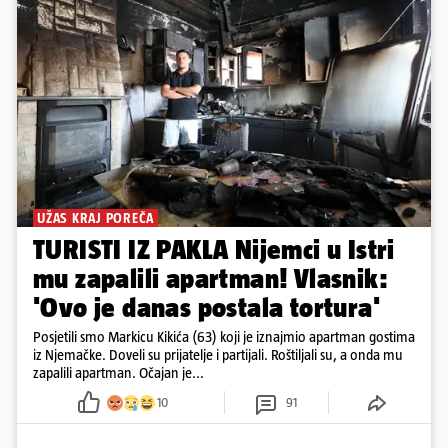
UŽAS KRAJ POREČA
TURISTI IZ PAKLA Nijemci u Istri
mu zapalili apartman! Vlasnik:
'Ovo je danas postala tortura'
Posjetili smo Markicu Kikića (63) koji je iznajmio apartman gostima
iz Njemačke. Doveli su prijatelje i partijali. Roštiljali su, a onda mu
zapalili apartman. Očajan je...
10
91