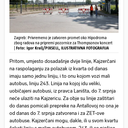
Zagreb: Privremeno je zatvoren promet oko Hipodroma
zbog radova na pripremi pozornice za Thompsonov koncert
|
Foto: Igor Kralj/PIXSELL, ILUSTRATIVNA FOTOGRAFIJA
Pritom, umjesto dosadašnje dvije linije, Kajzerčani
na raspolaganju za polazak iz kvarta od danas
imaju samo jednu liniju, i to onu kojom vozi mali
autobus, liniju 243. Linija na kojoj idu veliki,
uobičajeni autobusi, iz pravca Laništa, do 7. srpnja
neće ulaziti na Kajzericu. Za obje su linije zaštitari
do danas pomicali prepreke na Antallovoj no ona je
od danas do 7. srpnja zatvorena i za ZET-ove
autobuse. Kajzerčani mogu, dakle, ili u svom kvartu