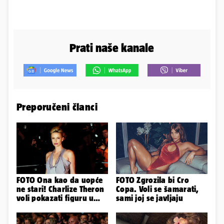
Prati naše kanale
Preporučeni članci
FOTO Ona kao da uopće
FOTO Zgrozila bi Cro
ne stari! Charlize Theron
Copa. Voli se šamarati,
voli pokazati figuru u
sami joj se javljaju
golišavim izdanjima...