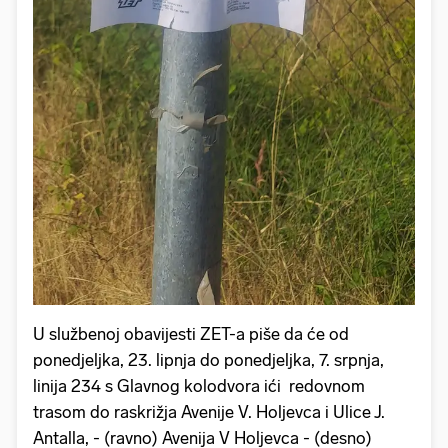
U službenoj obavijesti ZET-a piše da će od
ponedjeljka, 23. lipnja do ponedjeljka, 7. srpnja,
linija 234 s Glavnog kolodvora ići redovnom
trasom do raskrižja Avenije V. Holjevca i Ulice J.
Antalla, - (ravno) Avenija V Holjevca - (desno)