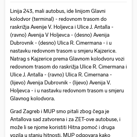
Linija 243, mali autobus, ide linijom Glavni
kolodvor (terminal) - redovnom trasom do
raskrižja Avenije V. Holjevca i Ulice J. Antalla -
(ravno) Avenija V Holjevca - (desno) Avenija
Dubrovnik - (desno) Ulica R. Cimermana - i u
nastavku redovnom trasom u smjeru Kajzerice.
Natrag s Kajzerice prema Glavnom kolodvoru vozi
redovnom trasom do raskrižja Ulice R. Cimermana i
Ulice J. Antalla - (ravno) Ulica R. Cimernana -
(lijevo) Avenija Dubrovnik - (lijevo) Avenija V.
Holjevca - i u nastavku redovnom trasom u smjeru
Glavnog kolodvora.
Grad Zagreb i MUP smo pitali zbog čega je
Antallova sad zatvorena i za ZET-ove autobuse, i
može li se njome koristiti Hitna pomoć i druga
vozila u stanju hitnosti. MUP odgovara kako