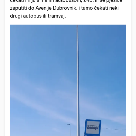
čekati liniju s malim autobusom, 243, ili se pješice
zaputiti do Avenije Dubrovnik, i tamo čekati neki
drugi autobus ili tramvaj.