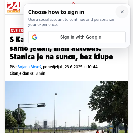
PRIJAVA
News
Komentari
16
SVE ZBOG KONCERTA
S Kajzerice u grad od danas vozi
samo jedan, mali autobus.
Stanica je na suncu, bez klupe
Piše
Bojana Mrvoš
,
ponedjeljak, 23.6.2025. u 10:44
Čitanje članka: 3 min