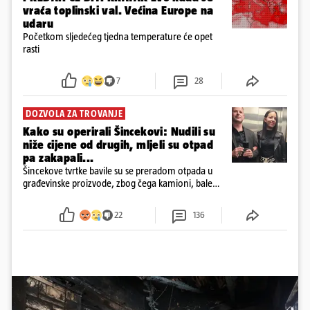
vraća toplinski val. Većina Europe na
udaru
Početkom sljedećeg tjedna temperature će opet
rasti
7
28
DOZVOLA ZA TROVANJE
Kako su operirali Šincekovi: Nudili su
niže cijene od drugih, mljeli su otpad
pa zakapali...
Šincekove tvrtke bavile su se preradom otpada u
građevinske proizvode, zbog čega kamioni, bale
plastike i samljeveni materijal dugo nisu izazivali
sumnju
22
136