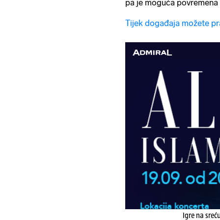
pa je moguća povremena k
Tijek događaja možete pr
Igre na sreć