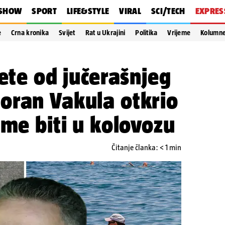
SHOW
SPORT
LIFE&STYLE
VIRAL
SCI/TECH
EXPRES
e
Crna kronika
Svijet
Rat u Ukrajini
Politika
Vrijeme
Kolumn
tete od jučerašnjeg
oran Vakula otkrio
eme biti u kolovozu
Čitanje članka: < 1 min