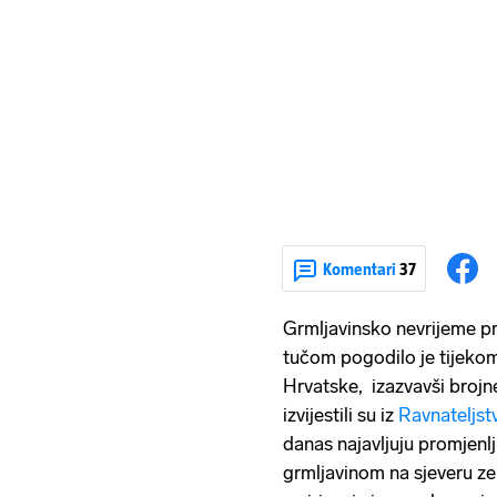
Komentari
37
Grmljavinsko nevrijeme p
tučom pogodilo je tijekom 
Hrvatske, izazvavši brojne
izvijestili su iz
Ravnateljstv
danas najavljuju promjenlj
grmljavinom na sjeveru ze