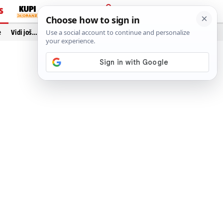
S
PRIJAVA
e
Vidi još…