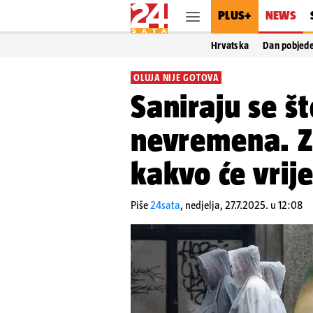
PLUS+
NEWS
Hrvatska
Dan pobjed
OLUJA NIJE GOTOVA
Saniraju se š
nevremena. Z
kakvo će vrij
Piše
24sata
,
nedjelja, 27.7.2025. u 12:08