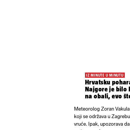
IZ MINUTE U MINUTU
Hrvatsku pohar
Najgore je bilo 
na obali, evo št
danas
Meteorolog Zoran Vakula n
koji se održava u Zagrebu 
vruće. Ipak, upozorava da 