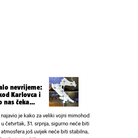
alo nevrijeme:
kod Karlovca i
o nas čeka
ajavio je kako za veliki vojni mimohod
u četvrtak, 31. srpnja, sigurno neće biti
atmosfera još uvijek neće biti stabilna,