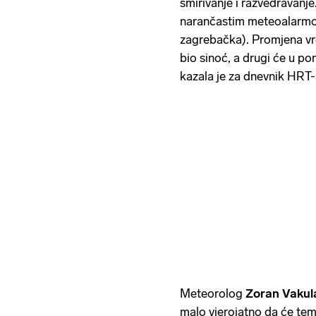
smirivanje i razvedravanje
narančastim meteoalarmo
zagrebačka). Promjena vre
bio sinoć, a drugi će u po
kazala je za dnevnik HRT
Meteorolog
Zoran Vakul
malo vjerojatno da će tem