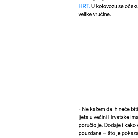
HRT.
U kolovozu se očekuj
velike vrućine.
- Ne kažem da ih neće bit
ljeta u večini Hrvatske im
poručio je. Dodaje i kako 
pouzdane – što je pokazao 