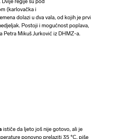
. Dvije regije su pod
m (karlovačka i
mena dolazi u dva vala, od kojih je prvi
nedjeljak. Postoji i mogućnost poplava,
-a Petra Mikuš Jurković iz DHMZ-a.
a
ističe da ljeto još nije gotovo, ali je
perature ponovno prelaziti 35 °C, piše