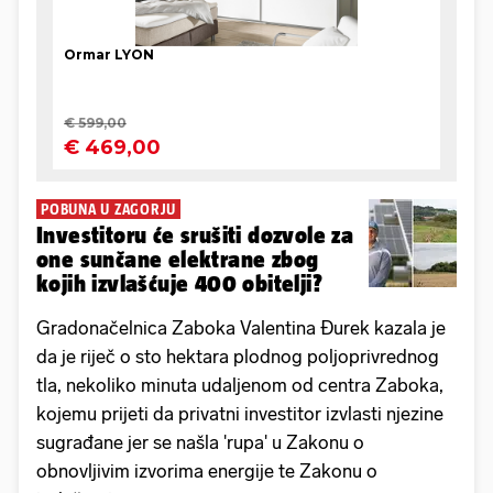
POBUNA U ZAGORJU
Investitoru će srušiti dozvole za
one sunčane elektrane zbog
kojih izvlašćuje 400 obitelji?
Gradonačelnica Zaboka Valentina Đurek kazala je
da je riječ o sto hektara plodnog poljoprivrednog
tla, nekoliko minuta udaljenom od centra Zaboka,
kojemu prijeti da privatni investitor izvlasti njezine
sugrađane jer se našla 'rupa' u Zakonu o
obnovljivim izvorima energije te Zakonu o