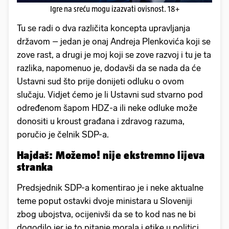
Igre na sreću mogu izazvati ovisnost. 18+
Tu se radi o dva različita koncepta upravljanja
državom – jedan je onaj Andreja Plenkovića koji se
zove rast, a drugi je moj koji se zove razvoj i tu je ta
razlika, napomenuo je, dodavši da se nada da će
Ustavni sud što prije donijeti odluku o ovom
slučaju. Vidjet ćemo je li Ustavni sud stvarno pod
određenom šapom HDZ-a ili neke odluke može
donositi u kroust građana i zdravog razuma,
poručio je čelnik SDP-a.
Hajdaš: Možemo! nije ekstremno lijeva
stranka
Predsjednik SDP-a komentirao je i neke aktualne
teme poput ostavki dvoje ministara u Sloveniji
zbog ubojstva, ocijenivši da se to kod nas ne bi
dogodilo jer je to pitanje morala i etike u politici.