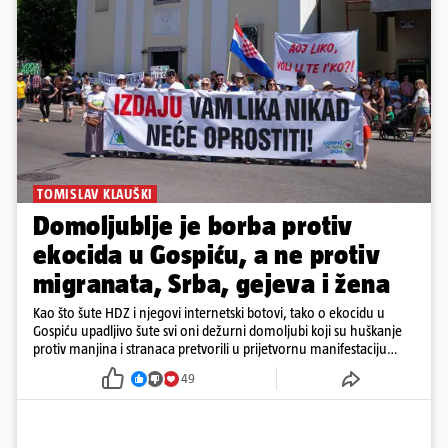
TOMISLAV KLAUŠKI
Domoljublje je borba protiv
ekocida u Gospiću, a ne protiv
migranata, Srba, gejeva i žena
Kao što šute HDZ i njegovi internetski botovi, tako o ekocidu u
Gospiću upadljivo šute svi oni dežurni domoljubi koji su huškanje
protiv manjina i stranaca pretvorili u prijetvornu manifestaciju
ljubavi prema domovini.
49