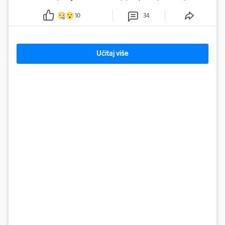
Prema Reutersu, podrhtavanje je zabilježeno i u Venezueli.
10
34
Učitaj više