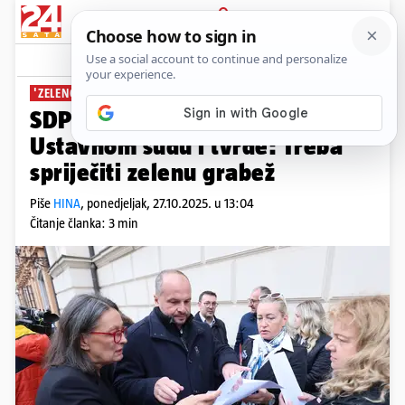
PRIJAVA
News
Komentari
6
'ZELENO PROFITERSTVO'
SDP i Možemo! predali zahtjev
Ustavnom sudu i tvrde: Treba
spriječiti zelenu grabež
Piše
HINA
,
ponedjeljak, 27.10.2025. u 13:04
Čitanje članka: 3 min