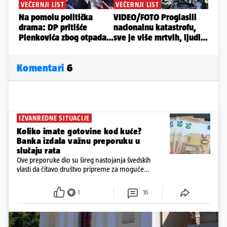
Komentari
6
IZVANREDNE SITUACIJE
Koliko imate gotovine kod kuće?
Banka izdala važnu preporuku u
slučaju rata
Ove preporuke dio su šireg nastojanja švedskih
vlasti da čitavo društvo pripreme za moguće
posljedice vojnih ili kibernetičkih napada
1
16