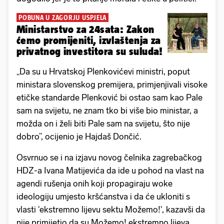
POBUNA U ZAGORJU USPJELA
Ministarstvo za 24sata: Zakon
ćemo promijeniti, izvlaštenja za
privatnog investitora su suluda!
„Da su u Hrvatskoj Plenkovićevi ministri, poput
ministara slovenskog premijera, primjenjivali visoke
etičke standarde Plenković bi ostao sam kao Pale
sam na svijetu, ne znam tko bi više bio ministar, a
možda on i želi biti Pale sam na svijetu, što nije
dobro”, ocijenio je Hajdaš Dončić.
Osvrnuo se i na izjavu novog čelnika zagrebačkog
HDZ-a Ivana Matijevića da ide u pohod na vlast na
agendi rušenja onih koji propagiraju woke
ideologiju umjesto kršćanstva i da će ukloniti s
vlasti 'ekstremno lijevu sektu Možemo!', kazavši da
nije primijetio da su Možemo! ekstremno lijeva