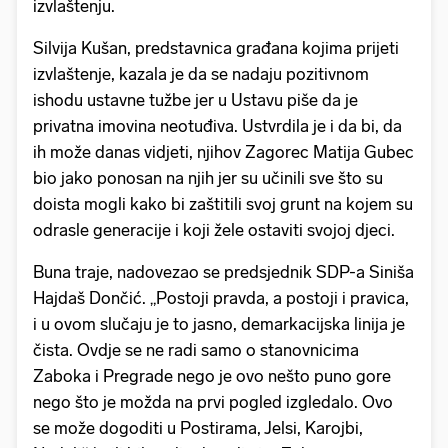
izvlaštenju.
Silvija Kušan, predstavnica građana kojima prijeti
izvlaštenje, kazala je da se nadaju pozitivnom
ishodu ustavne tužbe jer u Ustavu piše da je
privatna imovina neotuđiva. Ustvrdila je i da bi, da
ih može danas vidjeti, njihov Zagorec Matija Gubec
bio jako ponosan na njih jer su učinili sve što su
doista mogli kako bi zaštitili svoj grunt na kojem su
odrasle generacije i koji žele ostaviti svojoj djeci.
Buna traje, nadovezao se predsjednik SDP-a Siniša
Hajdaš Dončić. „Postoji pravda, a postoji i pravica,
i u ovom slučaju je to jasno, demarkacijska linija je
čista. Ovdje se ne radi samo o stanovnicima
Zaboka i Pregrade nego je ovo nešto puno gore
nego što je možda na prvi pogled izgledalo. Ovo
se može dogoditi u Postirama, Jelsi, Karojbi,