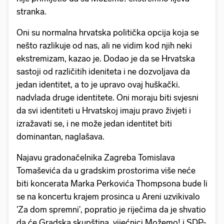
stranka.
Oni su normalna hrvatska politička opcija koja se
nešto razlikuje od nas, ali ne vidim kod njih neki
ekstremizam, kazao je. Dodao je da se Hrvatska
sastoji od različitih ideniteta i ne dozvoljava da
jedan identitet, a to je upravo ovaj huškački.
nadvlada druge identitete. Oni moraju biti svjesni
da svi identiteti u Hrvatskoj imaju pravo živjeti i
izražavati se, i ne može jedan identitet biti
dominantan, naglašava.
Najavu gradonačelnika Zagreba Tomislava
Tomaševića da u gradskim prostorima više neće
biti koncerata Marka Perkovića Thompsona bude li
se na koncertu krajem prosinca u Areni uzvikivalo
'Za dom spremni', popratio je riječima da je shvatio
da će Gradska skupština, vijećnici Možemo! i SDP-