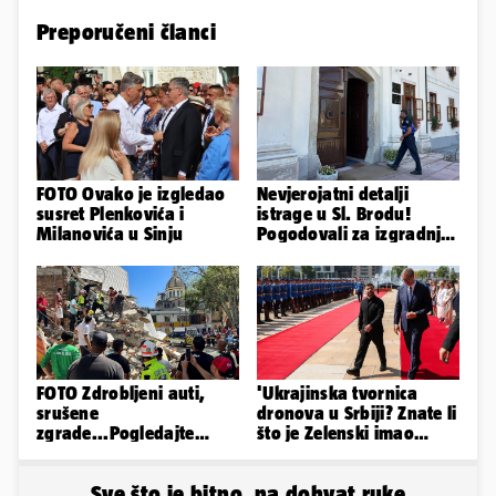
Preporučeni članci
FOTO Ovako je izgledao
Nevjerojatni detalji
susret Plenkovića i
istrage u Sl. Brodu!
Milanovića u Sinju
Pogodovali za izgradnju
igrališta i muljali s -
pijeskom?
FOTO Zdrobljeni auti,
'Ukrajinska tvornica
srušene
dronova u Srbiji? Znate li
zgrade...Pogledajte
što je Zelenski imao
prizore nakon potresa u
ispod sakoa u Beogradu'
Kolumbiji
Sve što je bitno, na dohvat ruke