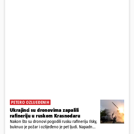
PETERO OZLIJEĐENIH
Ukrajinci su dronovima zapalili
rafineriju u ruskom Krasnodaru
Nakon što su dronovi pogodili rusku rafineriju Ilsky,
buknuo je požar i ozlijeđeno je pet ljudi. Napadnut
je i industrijski objekt u Samari, Moskva tvrdi da je