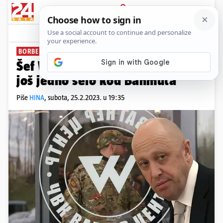
PRIJAVA
News
Komentari
7
BORBE KOD BAHMUTA
Šef Wagnerovaca: Osvojili smo
još jedno selo kod Bahmuta
Piše
HINA
,
subota, 25.2.2023. u 19:35