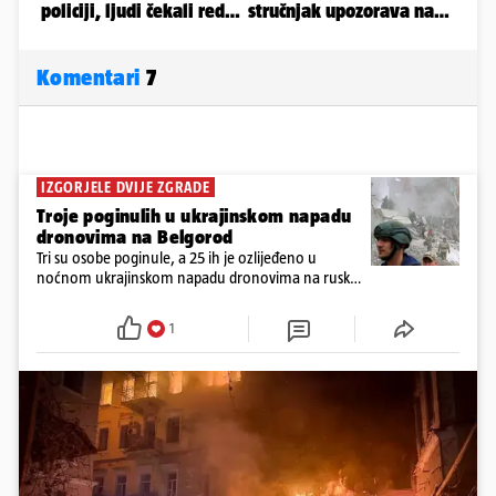
Komentari
7
IZGORJELE DVIJE ZGRADE
Troje poginulih u ukrajinskom napadu
dronovima na Belgorod
Tri su osobe poginule, a 25 ih je ozlijeđeno u
noćnom ukrajinskom napadu dronovima na ruski
grad Belgorod, objavile su u nedjelju lokalne vlasti
1