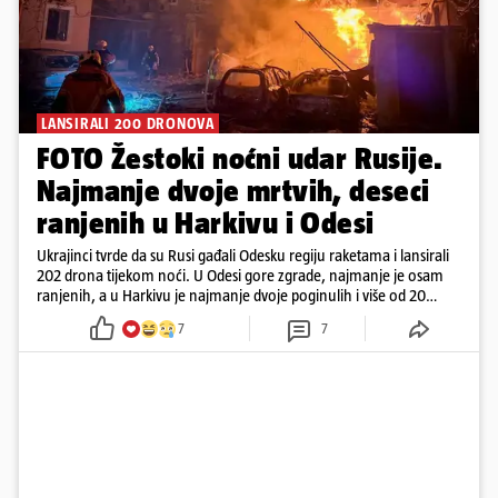
LANSIRALI 200 DRONOVA
FOTO Žestoki noćni udar Rusije.
Najmanje dvoje mrtvih, deseci
ranjenih u Harkivu i Odesi
Ukrajinci tvrde da su Rusi gađali Odesku regiju raketama i lansirali
202 drona tijekom noći. U Odesi gore zgrade, najmanje je osam
ranjenih, a u Harkivu je najmanje dvoje poginulih i više od 20
ranjenih. Jedan projektil raznio je nekoliko katova zgrade.
7
7