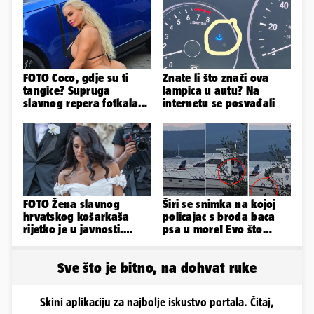
FOTO Coco, gdje su ti
Znate li što znači ova
tangice? Supruga
lampica u autu? Na
slavnog repera fotkala
internetu se posvađali
se ispred auta i pokazala
sve
FOTO Žena slavnog
Širi se snimka na kojoj
hrvatskog košarkaša
policajac s broda baca
rijetko je u javnosti.
psa u more! Evo što
Ovako im je izgledalo
kažu: 'Samo smo ga
vjenčanje
pustili'
Sve što je bitno, na dohvat ruke
Skini aplikaciju za najbolje iskustvo portala. Čitaj,