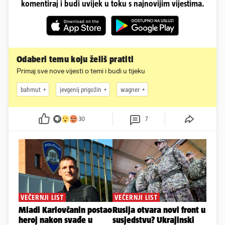
komentiraj i budi uvijek u toku s najnovijim vijestima.
Odaberi temu koju želiš pratiti
Primaj sve nove vijesti o temi i budi u tijeku
bahmut
jevgenij prigožin
wagner
30
7