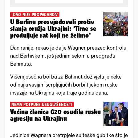
'OVO NIJE PROPAGANDA'
U Berlinu prosvjedovali protiv
slanja oružja Ukrajini: 'Time se
produljuje rat koji ne želimo'
Dan ranije, rekao je da je Wagner preuzeo kontrolu
nad Berhivkom, još jednim selom u predgrađu
Bahmuta.
Višemjesečna borba za Bahmut doživjela je neke
od najkrvavijih iscrpljujućih borbi tijekom ruske
invazije na Ukrajinu koja traje godinu dana.
NEMA POTPUNE USUGLAŠENOSTI
Većina članica G20 osudila rusku
agresiju na Ukrajinu
Jedinice Wagnera pretrpjele su teške gubitke što je