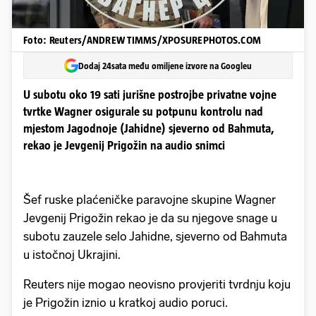
Foto: Reuters/ANDREW TIMMS/XPOSUREPHOTOS.COM
Dodaj 24sata među omiljene izvore na Googleu
U subotu oko 19 sati jurišne postrojbe privatne vojne
tvrtke Wagner osigurale su potpunu kontrolu nad
mjestom Jagodnoje (Jahidne) sjeverno od Bahmuta,
rekao je Jevgenij Prigožin na audio snimci
Šef ruske plaćeničke paravojne skupine Wagner
Jevgenij Prigožin rekao je da su njegove snage u
subotu zauzele selo Jahidne, sjeverno od Bahmuta
u istočnoj Ukrajini.
Reuters nije mogao neovisno provjeriti tvrdnju koju
je Prigožin iznio u kratkoj audio poruci.