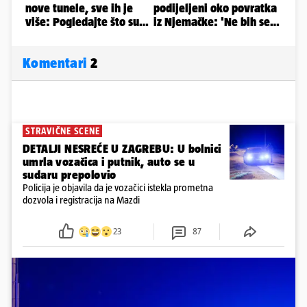
Komentari
2
STRAVIČNE SCENE
DETALJI NESREĆE U ZAGREBU: U bolnici
umrla vozačica i putnik, auto se u
sudaru prepolovio
Policija je objavila da je vozačici istekla prometna
dozvola i registracija na Mazdi
23
87