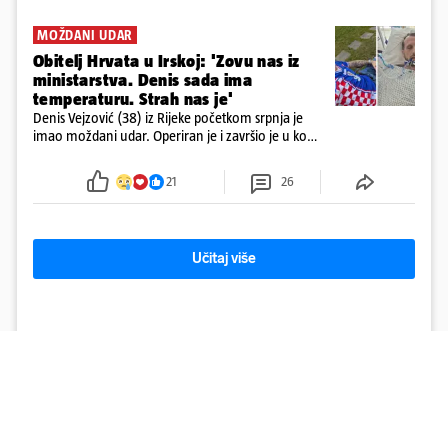
MOŽDANI UDAR
Obitelj Hrvata u Irskoj: 'Zovu nas iz
ministarstva. Denis sada ima
temperaturu. Strah nas je'
Denis Vejzović (38) iz Rijeke početkom srpnja je
imao moždani udar. Operiran je i završio je u komi.
Obitelj ga želi prebaciti u Hrvatsku, kažu kako
tamošnji liječnici ne vjeruju u oporavak: 'Imamo
21
26
72 sata'
Učitaj više