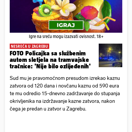
Igre na sreću mogu izazvati ovisnost. 18+
NESREĆA U ZAGREBU
FOTO Policajka sa službenim
autom sletjela na tramvajske
tračnice: 'Nije bilo ozlijeđenih'
Sud mu je pravomoćnom presudom izrekao kaznu
zatvora od 120 dana i novčanu kaznu od 590 eura
te mu odredio 15-dnevno zadržavanje do stupanja
okrivljenika na izdržavanje kazne zatvora, nakon
čega je predan u zatvor u Zagrebu.