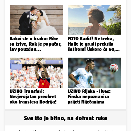
Kakvi ste u braku: Ribe
FOTO Badić? Ne treba,
su žrtve, Rak je papučar,
Halle je grudi prekrila
Lav pouzdan...
šeširom! Uskoro će 60,
ljetuje u golim izdanjima
UŽIVO Transferi:
UŽIVO Rijeka - Ilves:
Nevjerojatan preokret
Finska nepoznanica
oko transfera Rodrija!
prijeti Riječanima
Sve što je bitno, na dohvat ruke