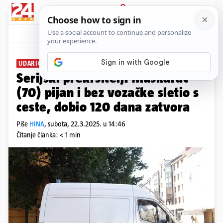
PRIJAVA
News
Komentari
2
UDARIO U NASIP
Serijski prekršitelj: Muškarac
(70) pijan i bez vozačke sletio s
ceste, dobio 120 dana zatvora
Piše
HINA
,
subota, 22.3.2025. u 14:46
Čitanje članka: < 1 min