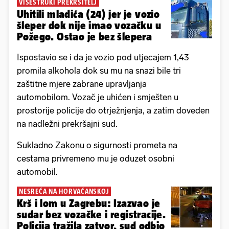
VIŠESTRUKI PREKRŠITELJ
Uhitili mladića (24) jer je vozio
šleper dok nije imao vozačku u
Požego. Ostao je bez šlepera
Ispostavio se i da je vozio pod utjecajem 1,43
promila alkohola dok su mu na snazi bile tri
zaštitne mjere zabrane upravljanja
automobilom. Vozač je uhićen i smješten u
prostorije policije do otrježnjenja, a zatim doveden
na nadležni prekršajni sud.
Sukladno Zakonu o sigurnosti prometa na
cestama privremeno mu je oduzet osobni
automobil.
NESREĆA NA HORVAĆANSKOJ
Krš i lom u Zagrebu: Izazvao je
sudar bez vozačke i registracije.
Policija tražila zatvor, sud odbio