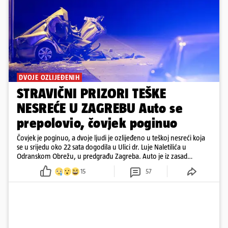
DVOJE OZLIJEĐENIH
STRAVIČNI PRIZORI TEŠKE
NESREĆE U ZAGREBU Auto se
prepolovio, čovjek poginuo
Čovjek je poginuo, a dvoje ljudi je ozlijeđeno u teškoj nesreći koja
se u srijedu oko 22 sata dogodila u Ulici dr. Luje Naletilića u
Odranskom Obrežu, u predgrađu Zagreba. Auto je iz zasad
neutvrđenih razloga sletio s kolnika, a od siline udara vozilo se
15
57
prepolovilo.