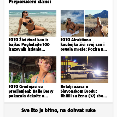
Preporučeni članci
FOTO Živi život kao iz
FOTO Atraktivna
bajke: Pogledajte 100
kaubojka živi svoj san i
izazovnih izdanja
osvaja mreže: Pozira na
Ronaldove Georgine
konjima, nastupa na
rodeu...
FOTO Grudnjaci su
Detalji užasa u
precijenjeni: Halle Berry
Slavonskom Brodu:
pokazala dekolte u
Uhitili su ženu (37) zbog
zavodljivoj satenskoj
smrti 71-godišnjeg
haljinici
muškarca
Sve što je bitno, na dohvat ruke