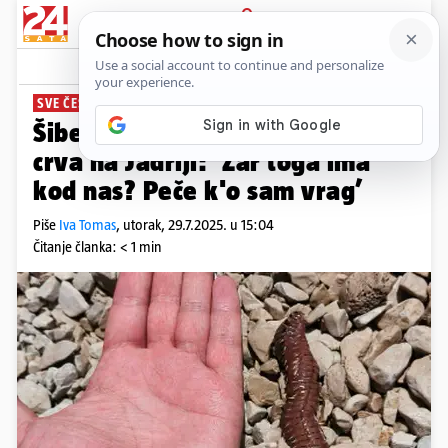
PRIJAVA
News
Komentari
3
SVE ČEŠĆE VIĐEN
Šibenčanka snimila vatrenog
crva na Jadriji: ’Zar toga ima
kod nas? Peče k'o sam vrag’
Piše
Iva Tomas
,
utorak, 29.7.2025. u 15:04
Čitanje članka: < 1 min