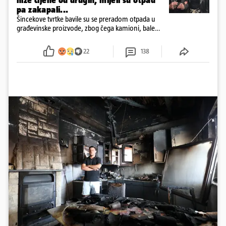
niže cijene od drugih, mljeli su otpad
pa zakapali...
Šincekove tvrtke bavile su se preradom otpada u
građevinske proizvode, zbog čega kamioni, bale
plastike i samljeveni materijal dugo nisu izazivali
sumnju
22
138