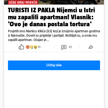
UŽAS KRAJ POREČA
TURISTI IZ PAKLA Nijemci u Istri
mu zapalili apartman! Vlasnik:
'Ovo je danas postala tortura'
Posjetili smo Markicu Kikića (63) koji je iznajmio apartman gostima
iz Njemačke. Doveli su prijatelje i partijali. Roštiljali su, a onda mu
zapalili apartman. Očajan je...
10
92
Učitaj više