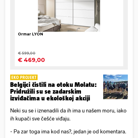
EKO PROJEKT
Belgijci čistili na otoku Molatu:
Pridružili su se zadarskim
izviđačima u ekološkoj akciji
Neki su se i iznenadili da ih ima u našem moru, iako
ih kupači sve češće viđaju.
- Pa zar toga ima kod nas?, jedan je od komentara.