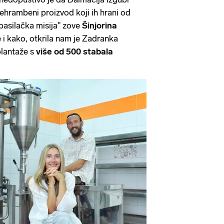
rehrambeni proizvod koji ih hrani od
spasilačka misija" zove
Šinjorina
e i kako, otkrila nam je Zadranka
plantaže s
više od 500 stabala