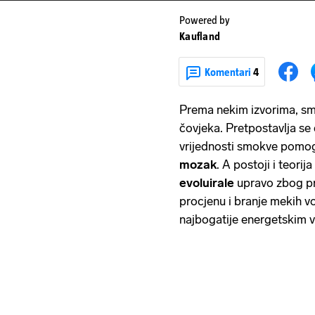
Powered by
Kaufland
Komentari
4
Prema nekim izvorima, smo
čovjeka. Pretpostavlja se
vrijednosti smokve pomo
mozak
. A postoji i teorij
evoluirale
upravo zbog pra
procjenu i branje mekih voć
najbogatije energetskim v