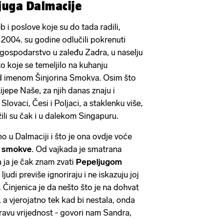
juga Dalmacije
 i poslove koje su do tada radili,
2004. su godine odlučili pokrenuti
 gospodarstvo u zaleđu Zadra, u naselju
o koje se temeljilo na kuhanju
 imenom Šinjorina Smokva. Osim što
ijepe Naše, za njih danas znaju i
Slovaci, Česi i Poljaci, a staklenku više,
žili su čak i u dalekom Singapuru.
o u Dalmaciji i što je ona ovdje voće
d smokve
. Od vajkada je smatrana
a ja je čak znam zvati
Pepeljugom
ljudi previše ignoriraju i ne iskazuju joj
 Činjenica je da nešto što je na dohvat
 a vjerojatno tek kad bi nestala, onda
pravu vrijednost - govori nam Sandra,