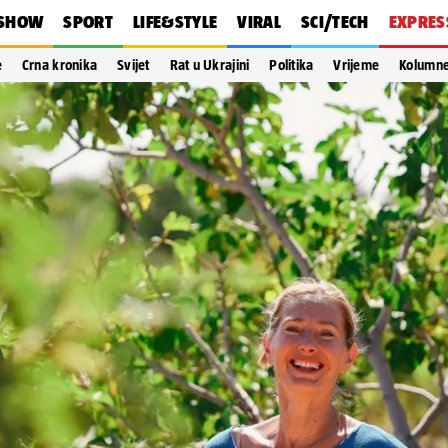
SHOW
SPORT
LIFE&STYLE
VIRAL
SCI/TECH
EXPRES
e
Crna kronika
Svijet
Rat u Ukrajini
Politika
Vrijeme
Kolumn