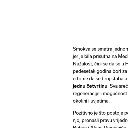
Smokva se smatra jedno
jer je bila prisutna na Me
Nažalost, čini se da se u 
pedesetak godina bori za
o tome da se broj stabala
jednu četvrtinu
. Sva sre
regeneracije i mogućnost 
okolini i uvjetima.
Pozitivno je što postoje po
njoj pronašli pravu vrijed
Babac i Alana Damjanića 