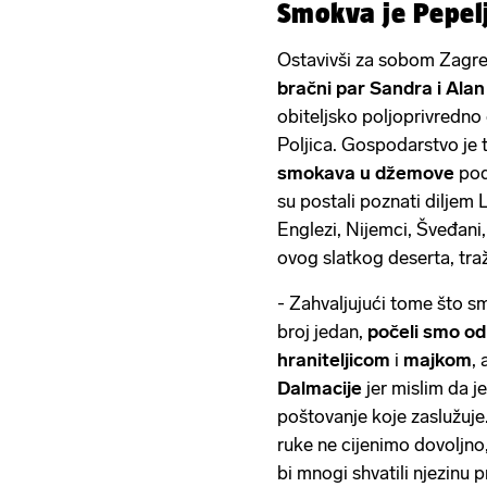
Smokva je Pepel
Ostavivši za sobom Zagreb
bračni par Sandra i Alan
obiteljsko poljoprivredno
Poljica. Gospodarstvo je t
smokava u džemove
pod
su postali poznati diljem L
Englezi, Nijemci, Šveđani, 
ovog slatkog deserta, tra
- Zahvaljujući tome što sm
broj jedan,
počeli smo o
hraniteljicom
i
majkom
, 
Dalmacije
jer mislim da je 
poštovanje koje zaslužuje.
ruke ne cijenimo dovoljno,
bi mnogi shvatili njezinu 