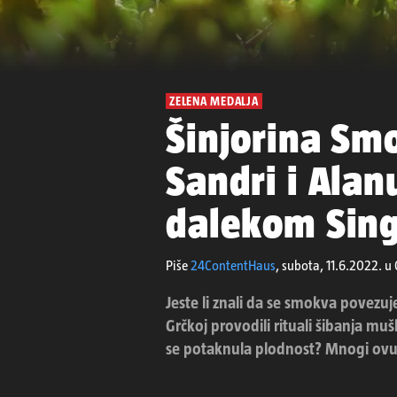
ZELENA MEDALJA
Šinjorina Sm
Sandri i Alanu
dalekom Sin
Piše
24ContentHaus
,
subota, 11.6.2022. u
Jeste li znali da se smokva povezuj
Grčkoj provodili rituali šibanja m
se potaknula plodnost? Mnogi ovu 