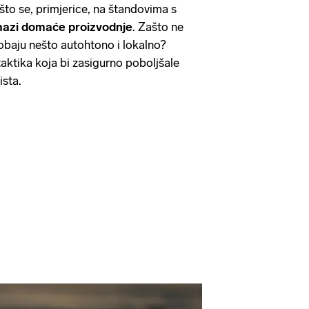
ašto se, primjerice, na štandovima s
azi domaće proizvodnje
. Zašto ne
obaju nešto autohtono i lokalno?
taktika koja bi zasigurno poboljšale
rista.