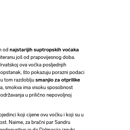
m od
najstarijih suptropskih voćaka
diteranu još od prapovijesnog doba.
Hrvatskoj ova voćka posljednjih
 opstanak, što pokazuju porazni podaci
 u tom razdoblju
smanjio za otprilike
ća, smokva ima visoku sposobnost
održavanja u prilično nepovoljnoj
jedinci koji cijene ovu voćku i koji su u
nost. Naime, za bračni par Sandru
nedopustivo je da Dalmacija izgubi