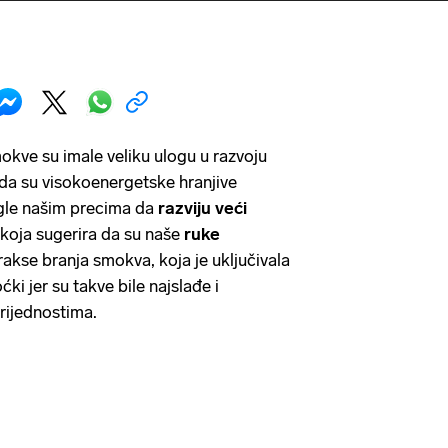
kve su imale veliku ulogu u razvoju
 da su visokoenergetske hranjive
gle našim precima da
razviju veći
a koja sugerira da su naše
ruke
kse branja smokva, koja je uključivala
ki jer su takve bile najslađe i
rijednostima.