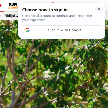
S
PRIJAVA
e
Vidi još…