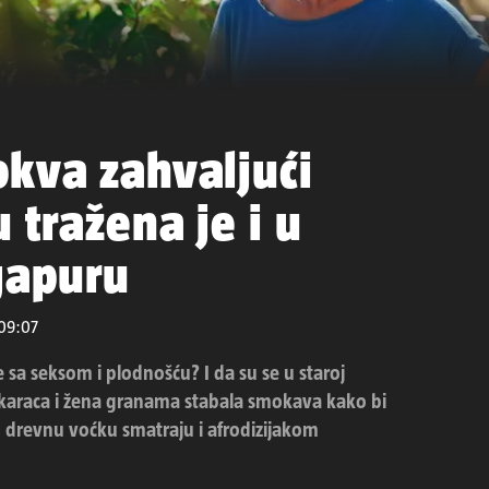
okva zahvaljući
 tražena je i u
gapuru
 09:07
e sa seksom i plodnošću? I da su se u staroj
uškaraca i žena granama stabala smokava kako bi
drevnu voćku smatraju i afrodizijakom