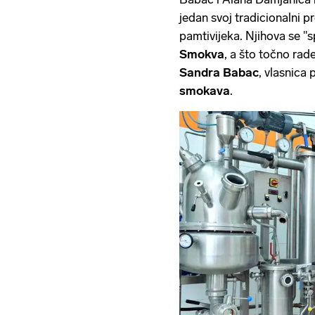
jedan svoj tradicionalni p
pamtivijeka. Njihova se "
Smokva
, a što točno rad
Sandra Babac
, vlasnica 
smokava
.