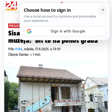
PRIJAVA
News
Komentari
0
PROJEKT OD 4 MILIJUNA EURA
Sisak kreće u obnovu Gradskog
muzeja: 'Bit će na ponos grada'
Piše
HINA
,
srijeda, 17.9.2025. u 13:01
Čitanje članka: < 1 min