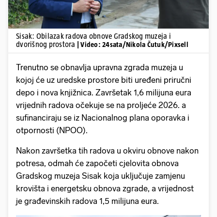
Sisak: Obilazak radova obnove Gradskog muzeja i
dvorišnog prostora
| Video: 24sata/Nikola Čutuk/Pixsell
Trenutno se obnavlja upravna zgrada muzeja u
kojoj će uz uredske prostore biti uređeni priručni
depo i nova knjižnica. Završetak 1,6 milijuna eura
vrijednih radova očekuje se na proljeće 2026. a
sufinanciraju se iz Nacionalnog plana oporavka i
otpornosti (NPOO).
Nakon završetka tih radova u okviru obnove nakon
potresa, odmah će započeti cjelovita obnova
Gradskog muzeja Sisak koja uključuje zamjenu
krovišta i energetsku obnova zgrade, a vrijednost
je građevinskih radova 1,5 milijuna eura.