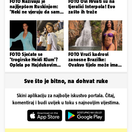
FOTO Nazivaju je
FOTO Ovi Hrvati su na
najljepšom Ruskinjom:
tjeralici Interpola! Evo
'Neki ne vjeruju da sam
zašto ih traže
stvarna. Što vi mislite?'
FOTO Sjećate se
FOTO Vrući kadrovi
'trogirske Heidi Klum'?
zanosne Brazilke:
Oplela po Hajdukovim
Ovakvo tijelo može imati
navijačima: 'Zvižduci?
samo bivša plesačica...
Sramota'
Sve što je bitno, na dohvat ruke
Skini aplikaciju za najbolje iskustvo portala. Čitaj,
komentiraj i budi uvijek u toku s najnovijim vijestima.