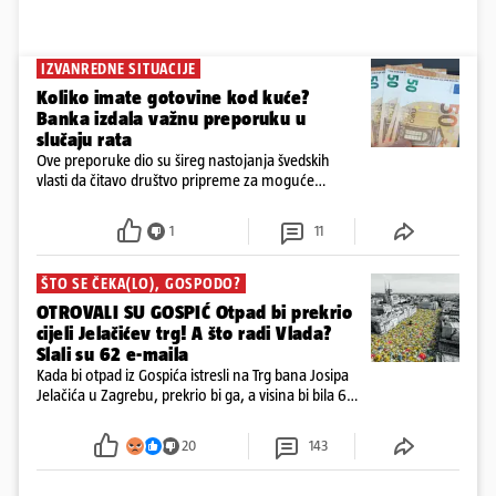
IZVANREDNE SITUACIJE
Koliko imate gotovine kod kuće?
Banka izdala važnu preporuku u
slučaju rata
Ove preporuke dio su šireg nastojanja švedskih
vlasti da čitavo društvo pripreme za moguće
posljedice vojnih ili kibernetičkih napada
1
11
ŠTO SE ČEKA(LO), GOSPODO?
OTROVALI SU GOSPIĆ Otpad bi prekrio
cijeli Jelačićev trg! A što radi Vlada?
Slali su 62 e-maila
Kada bi otpad iz Gospića istresli na Trg bana Josipa
Jelačića u Zagrebu, prekrio bi ga, a visina bi bila 6
metara. Smeće stane u 284.600 kubnih kocaka.
Kada bi slagali jednu na drugu, visina bi bila kao
20
143
2600 katedrala