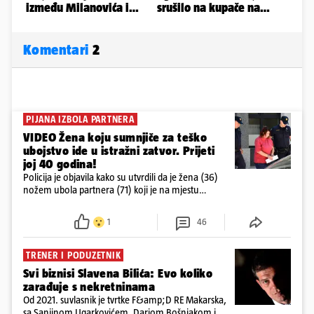
Komentari
2
PIJANA IZBOLA PARTNERA
VIDEO Žena koju sumnjiče za teško
ubojstvo ide u istražni zatvor. Prijeti
joj 40 godina!
Policija je objavila kako su utvrdili da je žena (36)
nožem ubola partnera (71) koji je na mjestu
preminuo. Imala je 2,03 promila. U nedjelju su je
ispitali i poslali u istražni zatvor
1
46
TRENER I PODUZETNIK
Svi biznisi Slavena Bilića: Evo koliko
zarađuje s nekretninama
Od 2021. suvlasnik je tvrtke F&amp;D RE Makarska,
sa Sanjinom Ugarkovićem, Dariom Bošnjakom i