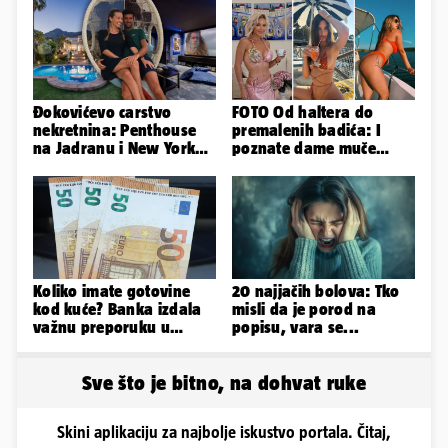
Đokovićevo carstvo
FOTO Od haltera do
nekretnina: Penthouse
premalenih badića: I
na Jadranu i New Yorku,
poznate dame muče
španjolska vila, hoteli...
vrućine, evo kako su
pozirale
Koliko imate gotovine
20 najjačih bolova: Tko
kod kuće? Banka izdala
misli da je porod na
važnu preporuku u
popisu, vara se...
slučaju rata
Sve što je bitno, na dohvat ruke
Skini aplikaciju za najbolje iskustvo portala. Čitaj,