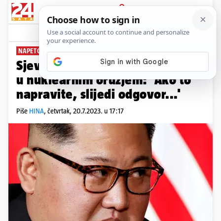
PRIJAVA
News
Komentari
2
NAPETOSTI NA KOREJSKOM POLUOTOKU
Sjeverna Koreja zaprijetila SAD-
u nuklearnim oružjem: 'Ako to
napravite, slijedi odgovor...'
Piše
HINA
,
četvrtak, 20.7.2023. u 17:17