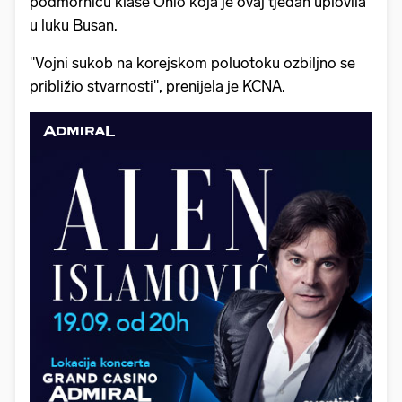
podmornicu klase Ohio koja je ovaj tjedan uplovila
u luku Busan.
"Vojni sukob na korejskom poluotoku ozbiljno se
približio stvarnosti", prenijela je KCNA.