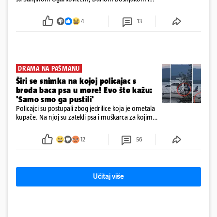
Dobrislavom Hrkaćem. Tvrtka je registrirana za
poslovanje nekretninama, a od osnutka nema
4
13
zaposlenih
DRAMA NA PAŠMANU
Širi se snimka na kojoj policajac s
broda baca psa u more! Evo što kažu:
'Samo smo ga pustili'
Policajci su postupali zbog jedrilice koja je ometala
kupače. Na njoj su zatekli psa i muškarca za kojim
se od ranije trage. Muškarac je pružao otpor te su
ga uhitili, a psa je preuzeo komunalni redar
12
56
Učitaj više