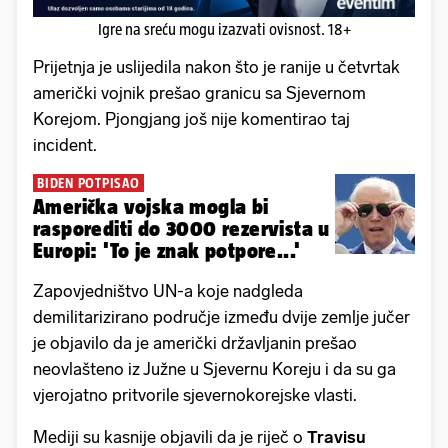
Igre na sreću mogu izazvati ovisnost. 18+
Prijetnja je uslijedila nakon što je ranije u četvrtak
američki vojnik prešao granicu sa Sjevernom
Korejom. Pjongjang još nije komentirao taj
incident.
BIDEN POTPISAO
Američka vojska mogla bi
rasporediti do 3000 rezervista u
Europi: 'To je znak potpore...'
Zapovjedništvo UN-a koje nadgleda
demilitarizirano područje između dvije zemlje jučer
je objavilo da je američki državljanin prešao
neovlašteno iz Južne u Sjevernu Koreju i da su ga
vjerojatno pritvorile sjevernokorejske vlasti.
Mediji su kasnije objavili da je riječ o
Travisu