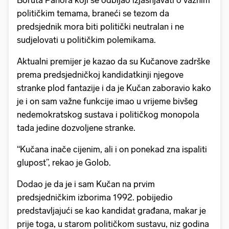
Boruta Pahora koji se odbijao izjašnjavati o važnim
političkim temama, braneći se tezom da
predsjednik mora biti politički neutralan i ne
sudjelovati u političkim polemikama.
Aktualni premijer je kazao da su Kučanove zadrške
prema predsjedničkoj kandidatkinji njegove
stranke plod fantazije i da je Kučan zaboravio kako
je i on sam važne funkcije imao u vrijeme bivšeg
nedemokratskog sustava i političkog monopola
tada jedine dozvoljene stranke.
“Kučana inače cijenim, ali i on ponekad zna ispaliti
glupost”, rekao je Golob.
Dodao je da je i sam Kučan na prvim
predsjedničkim izborima 1992. pobijedio
predstavljajući se kao kandidat građana, makar je
prije toga, u starom političkom sustavu, niz godina