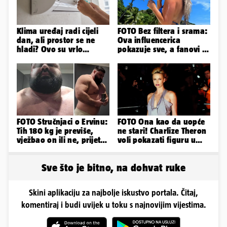
Klima uređaj radi cijeli
FOTO Bez filtera i srama:
dan, ali prostor se ne
Ova influencerica
hladi? Ovo su vrlo
pokazuje sve, a fanovi je
mogući razlozi
naprosto obožavaju!
FOTO Stručnjaci o Ervinu:
FOTO Ona kao da uopće
Tih 180 kg je previše,
ne stari! Charlize Theron
vježbao on ili ne, prijete
voli pokazati figuru u
mu mnoge komplikacije
golišavim izdanjima...
Sve što je bitno, na dohvat ruke
Skini aplikaciju za najbolje iskustvo portala. Čitaj,
komentiraj i budi uvijek u toku s najnovijim vijestima.