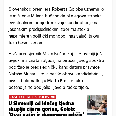
Slovenskog premijera Roberta Goloba uznemirilo
je mišljenje Milana Kučana da bi njegova stranka
eventualnom pobjedom svoje kandidatkinje na
jesenskim predsjedničkim izborima stekla
neprimjeren politički monopol, nazivajući takvu
tezu besmislenom.
Bivši predsjednik Milan Kučan koji u Sloveniji još
uvijek ima znatan utjecaj na birače lijevog spektra
podržao je predsjedničku kandidaturu pravnice
Nataše Musar Pirc, a ne Golobovu kandidatkinju,
bivšu diplomatkinju Martu Kos, te tako
potencijalno podijelio lijevo biračko tijelo.
RASTU CIJENE U SUSJEDSTVU
U Sloveniji od idućeg tjedna
skuplje cijene goriva, Golob:
'Ovaj način je dugoročno održiv'