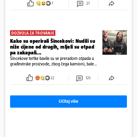
7
27
DOZVOLA ZA TROVANJE
Kako su operirali Šincekovi: Nudili su
niže cijene od drugih, mljeli su otpad
pa zakapali...
Šincekove tvrtke bavile su se preradom otpada u
građevinske proizvode, zbog čega kamioni, bale
plastike i samljeveni materijal dugo nisu izazivali
sumnju
22
125
Učitaj više