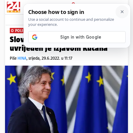
PRIJAVA
News
Komentari
0
O POLITIČKOM MONOPOLU
Slovenski premijer Golob
uvrijeđen je izjavom Kučana
Piše
HINA
,
srijeda, 29.6.2022. u 11:17