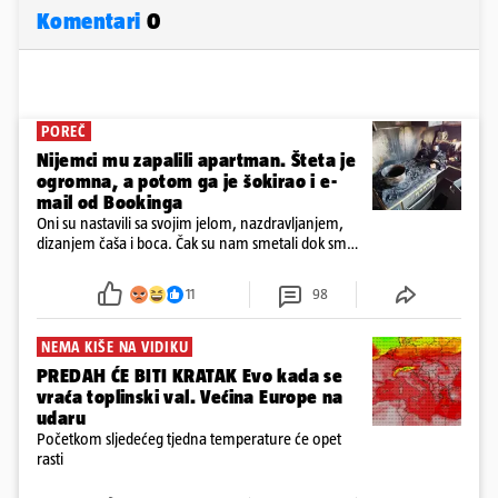
Komentari
0
POREČ
Nijemci mu zapalili apartman. Šteta je
ogromna, a potom ga je šokirao i e-
mail od Bookinga
Oni su nastavili sa svojim jelom, nazdravljanjem,
dizanjem čaša i boca. Čak su nam smetali dok smo
u panici kupili crijeva kako bismo pokušali ugasiti
požar, rekao je vlasnik
11
98
NEMA KIŠE NA VIDIKU
PREDAH ĆE BITI KRATAK Evo kada se
vraća toplinski val. Većina Europe na
udaru
Početkom sljedećeg tjedna temperature će opet
rasti