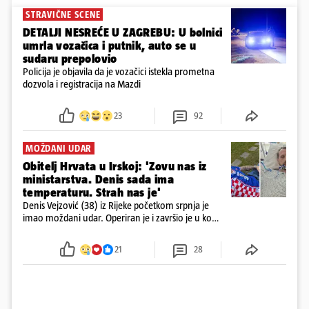
STRAVIČNE SCENE
DETALJI NESREĆE U ZAGREBU: U bolnici
umrla vozačica i putnik, auto se u
sudaru prepolovio
Policija je objavila da je vozačici istekla prometna
dozvola i registracija na Mazdi
23
92
MOŽDANI UDAR
Obitelj Hrvata u Irskoj: 'Zovu nas iz
ministarstva. Denis sada ima
temperaturu. Strah nas je'
Denis Vejzović (38) iz Rijeke početkom srpnja je
imao moždani udar. Operiran je i završio je u komi.
Obitelj ga želi prebaciti u Hrvatsku, kažu kako
tamošnji liječnici ne vjeruju u oporavak: 'Imamo
21
28
72 sata'