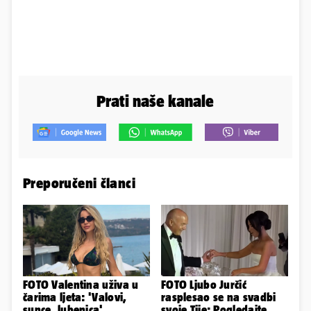
Prati naše kanale
Preporučeni članci
FOTO Valentina uživa u
FOTO Ljubo Jurčić
čarima ljeta: 'Valovi,
rasplesao se na svadbi
sunce, lubenica'
svoje Tije: Pogledajte