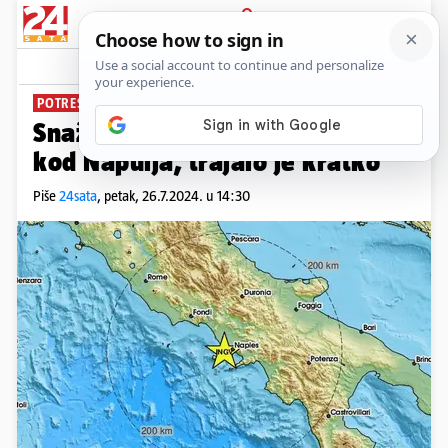
PRIJAVA
News
Komentari
0
POTRES U SUSJEDSTVU
Snažan potres u Italiji: 'Treslo je
kod Napulja, trajalo je kratko'
Piše
24sata
,
petak, 26.7.2024. u 14:30