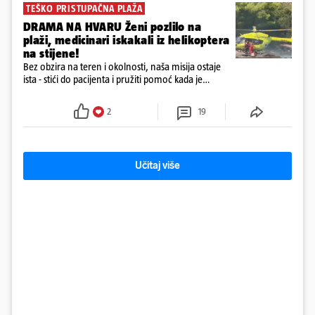
TEŠKO PRISTUPAČNA PLAŽA
DRAMA NA HVARU Ženi pozlilo na
plaži, medicinari iskakali iz helikoptera
na stijene!
Bez obzira na teren i okolnosti, naša misija ostaje
ista - stići do pacijenta i pružiti pomoć kada je
najpotrebnija - objavilo je Ministarstvo zdravstva na
Facebooku
2
19
Učitaj više