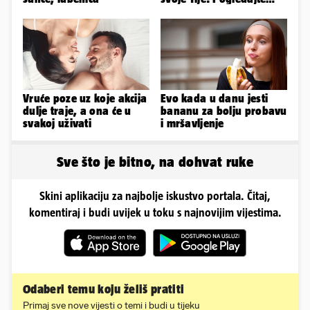
kako je izgledalo
vjenčanje...
Vruće poze uz koje akcija
Evo kada u danu jesti
dulje traje, a ona će u
bananu za bolju probavu
svakoj uživati
i mršavljenje
Sve što je bitno, na dohvat ruke
Skini aplikaciju za najbolje iskustvo portala. Čitaj,
komentiraj i budi uvijek u toku s najnovijim vijestima.
Odaberi temu koju želiš pratiti
Primaj sve nove vijesti o temi i budi u tijeku