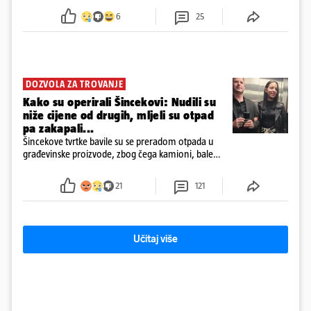
6
25
DOZVOLA ZA TROVANJE
Kako su operirali Šincekovi: Nudili su
niže cijene od drugih, mljeli su otpad
pa zakapali...
Šincekove tvrtke bavile su se preradom otpada u
građevinske proizvode, zbog čega kamioni, bale
plastike i samljeveni materijal dugo nisu izazivali
sumnju
21
121
Učitaj više