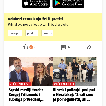
Odaberi temu koju želiš pratiti
Primaj sve nove vijesti o temi i budi u tijeku
policija
jet ski
tisno
2
6