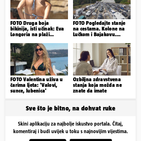
FOTO Druga boja
FOTO Pogledajte stanje
bikinija, isti učinak: Eva
na cestama. Kolone na
Longoria na plaži
Lučkom i Bajakovu.
pipkala svoje zanosne
Problemi zbog vjetra
obline
FOTO Valentina uživa u
Ozbiljna zdravstvena
čarima ljeta: 'Valovi,
stanja koja možda ne
sunce, lubenica'
znate da imate
Sve što je bitno, na dohvat ruke
Skini aplikaciju za najbolje iskustvo portala. Čitaj,
komentiraj i budi uvijek u toku s najnovijim vijestima.