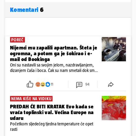
Komentari
6
POREČ
Nijemci mu zapalili apartman. Šteta je
ogromna, a potom ga je šokirao i e-
mail od Bookinga
Oni su nastavili sa svojim jelom, nazdravljanjem,
dizanjem čaša i boca. Čak su nam smetali dok smo
u panici kupili crijeva kako bismo pokušali ugasiti
požar, rekao je vlasnik
11
94
NEMA KIŠE NA VIDIKU
PREDAH ĆE BITI KRATAK Evo kada se
vraća toplinski val. Većina Europe na
udaru
Početkom sljedećeg tjedna temperature će opet
rasti