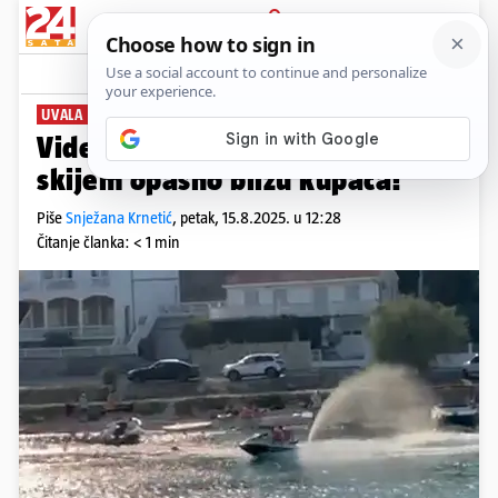
PRIJAVA
News
Komentari
6
UVALA LUKA
Video iz Tisnog: 'Divljao je jet
skijem opasno blizu kupača!'
Piše
Snježana Krnetić
,
petak, 15.8.2025. u 12:28
Čitanje članka: < 1 min