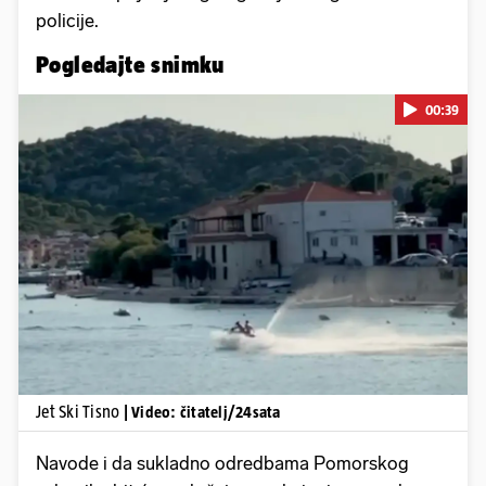
policije.
Pogledajte snimku
00:39
Pokretanje videa...
Jet Ski Tisno
| Video: čitatelj/24sata
Navode i da sukladno odredbama Pomorskog