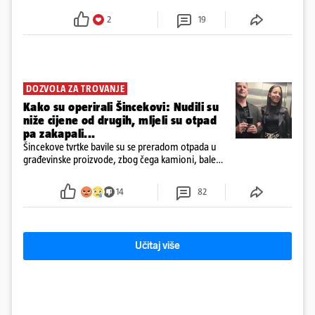
Facebooku
2
19
DOZVOLA ZA TROVANJE
Kako su operirali Šincekovi: Nudili su
niže cijene od drugih, mljeli su otpad
pa zakapali...
Šincekove tvrtke bavile su se preradom otpada u
građevinske proizvode, zbog čega kamioni, bale
plastike i samljeveni materijal dugo nisu izazivali
sumnju
14
82
Učitaj više