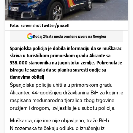
Foto: screenshot twitter/pixsell
Dodaj 24sata među omiljene izvore na Googleu
Španjolska policija je dobila informaciju da se muškarac
skriva u turističkom primorskom gradu Alicante sa
338.000 stanovnika na jugoistoku zemlje. Pokrenula je
istragu te saznala da se planira susresti ondje sa
članovima obitelj
Španjolska policija uhitila u primorskom gradu
Alicanteu 44-godišnjeg državljanina BiH za kojim je
raspisana međunarodna tjeralica zbog trgovine
oružjem i drogom, izvijestila je u subotu policija.
Muškarca, čije ime nije objavljeno, traže BiH i
Nizozemska te čekaju odluku o izručenju iz