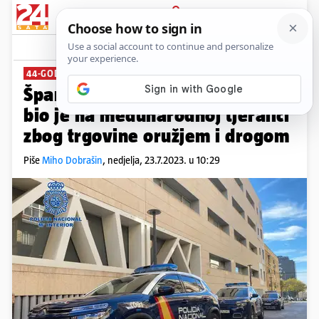
PRIJAVA
News
Komentari
7
44-GODIŠNJI BJEGUNAC
Španjolci uhitili čovjeka iz BiH,
bio je na međunarodnoj tjeralici
zbog trgovine oružjem i drogom
Piše
Miho Dobrašin
,
nedjelja, 23.7.2023. u 10:29