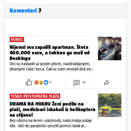
Komentari
7
POREČ
Nijemci mu zapalili apartman. Šteta
400.000 eura, a šokirao ga mail od
Bookinga
Oni su nastavili sa svojim jelom, nazdravljanjem,
dizanjem čaša i boca. Čak su nam smetali dok smo
u panici kupili crijeva kako bismo pokušali ugasiti
požar, rekao je vlasnik
11
91
TEŠKO PRISTUPAČNA PLAŽA
DRAMA NA HVARU Ženi pozlilo na
plaži, medicinari iskakali iz helikoptera
na stijene!
Bez obzira na teren i okolnosti, naša misija ostaje
ista - stići do pacijenta i pružiti pomoć kada je
najpotrebnija - objavilo je Ministarstvo zdravstva na