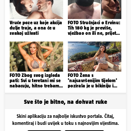
Vruće poze uz koje akcija
FOTO Stručnjaci o Ervinu:
dulje traje, a ona će u
Tih 180 kg je previše,
svakoj uživati
vježbao on ili ne, prijete
mu mnoge komplikacije
FOTO Zbog svog izgleda
FOTO Žena s
pati: Svi u teretani mi se
'najsavršenijim tijelom'
nabacuju, hitno trebam
pozirala je u bikiniju i
tjelohranitelja!
pokazala svoje bujne
obline...
Sve što je bitno, na dohvat ruke
Skini aplikaciju za najbolje iskustvo portala. Čitaj,
komentiraj i budi uvijek u toku s najnovijim vijestima.