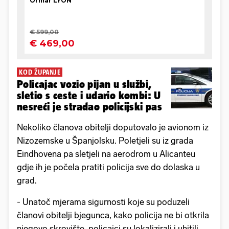
KOD ŽUPANJE
Policajac vozio pijan u službi,
sletio s ceste i udario kombi: U
nesreći je stradao policijski pas
Nekoliko članova obitelji doputovalo je avionom iz
Nizozemske u Španjolsku. Poletjeli su iz grada
Eindhovena pa sletjeli na aerodrom u Alicanteu
gdje ih je počela pratiti policija sve do dolaska u
grad.
- Unatoč mjerama sigurnosti koje su poduzeli
članovi obitelji bjegunca, kako policija ne bi otkrila
njegovo skrovište, policajci su lokalizirali i uhitili