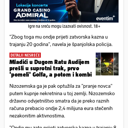
Igre na sreću mogu izazvati ovisnost. 18+
"Zbog toga mu ondje prijeti zatvorska kazna u
trajanju 20 godina", navela je španjolska policija.
DETALJI NESREĆE
Mladići u Dugom Ratu Audijem
prešli u suprotni trak, prvo
'pomeli' Golfa, a potom i kombi
Nizozemska ga je pak optužila za "pranje novca"
putem kupnje nekretnina u toj zemlji. Nizozemsko
državno odvjetništvo smatra da je preko raznih
računa prebacio ondje 2,4 milijuna eura stečenih
nezakonitim aktivnostima.
"Ondje mu zato prijeti zatvorska kazna u trajanju 8