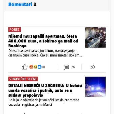
Komentari
2
POREČ
Nijemci mu zapalili apartman. Šteta
400.000 eura, a šokirao ga mail od
Bookinga
Oni su nastavili sa svojim jelom, nazdravljanjem,
dizanjem čaša i boca. Čak su nam smetali dok smo
u panici kupili crijeva kako bismo pokušali ugasiti
požar, rekao je vlasnik
10
76
STRAVIČNE SCENE
DETALJI NESREĆE U ZAGREBU: U bolnici
umrla vozačica i putnik, auto se u
sudaru prepolovio
Policija je objavila da je vozačici istekla prometna
dozvola i registracija na Mazdi