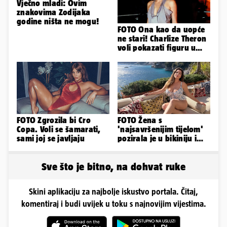
Vječno mladi: Ovim
znakovima Zodijaka
godine ništa ne mogu!
FOTO Ona kao da uopće
ne stari! Charlize Theron
voli pokazati figuru u
golišavim izdanjima...
FOTO Zgrozila bi Cro
FOTO Žena s
Copa. Voli se šamarati,
'najsavršenijim tijelom'
sami joj se javljaju
pozirala je u bikiniju i
pokazala svoje bujne
obline...
Sve što je bitno, na dohvat ruke
Skini aplikaciju za najbolje iskustvo portala. Čitaj,
komentiraj i budi uvijek u toku s najnovijim vijestima.