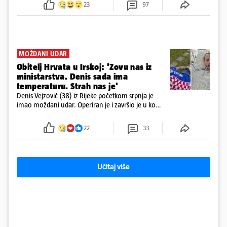
23
97
MOŽDANI UDAR
Obitelj Hrvata u Irskoj: 'Zovu nas iz
ministarstva. Denis sada ima
temperaturu. Strah nas je'
Denis Vejzović (38) iz Rijeke početkom srpnja je
imao moždani udar. Operiran je i završio je u komi.
Obitelj ga želi prebaciti u Hrvatsku, kažu kako
tamošnji liječnici ne vjeruju u oporavak: 'Imamo
22
33
72 sata'
Učitaj više