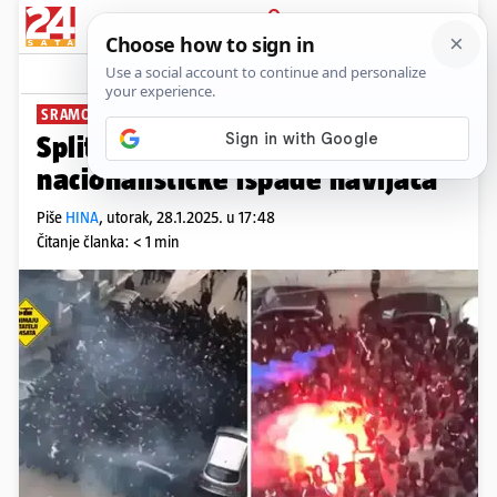
PRIJAVA
News
Komentari
2
SRAMOTA UOČI UTAKMICE
Split: Policija istražuje
nacionalističke ispade navijača
Piše
HINA
,
utorak, 28.1.2025. u 17:48
Čitanje članka: < 1 min