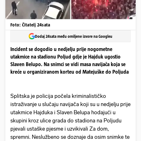
Foto: Čitatelj 24sata
Dodaj 24sata među omiljene izvore na Googleu
Incident se dogodio u nedjelju prije nogometne
utakmice na stadionu Poljud gdje je Hajduk ugostio
Slaven Belupo. Na snimci se vidi masa navijača koja se
kreće u organiziranom korteu od Matejuške do Poljuda
Splitska je policija počela kriminalističko
istraživanje u slučaju navijača koji su u nedjelju prije
utakmice Hajduka i Slaven Belupa hodajući u
skupini kroz ulice grada do stadiona na Poljudu
pjevali ustaške pjesme i uzvikivali Za dom,
spremni. Neslužbeno se doznaje da osim snimke te