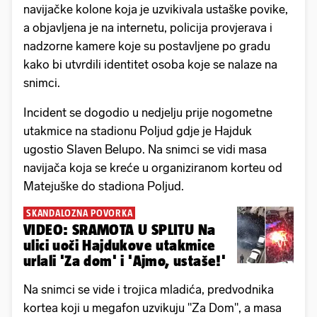
navijačke kolone koja je uzvikivala ustaške povike,
a objavljena je na internetu, policija provjerava i
nadzorne kamere koje su postavljene po gradu
kako bi utvrdili identitet osoba koje se nalaze na
snimci.
Incident se dogodio u nedjelju prije nogometne
utakmice na stadionu Poljud gdje je Hajduk
ugostio Slaven Belupo. Na snimci se vidi masa
navijača koja se kreće u organiziranom korteu od
Matejuške do stadiona Poljud.
SKANDALOZNA POVORKA
VIDEO: SRAMOTA U SPLITU Na
ulici uoči Hajdukove utakmice
urlali 'Za dom' i 'Ajmo, ustaše!'
Na snimci se vide i trojica mladića, predvodnika
kortea koji u megafon uzvikuju "Za Dom", a masa