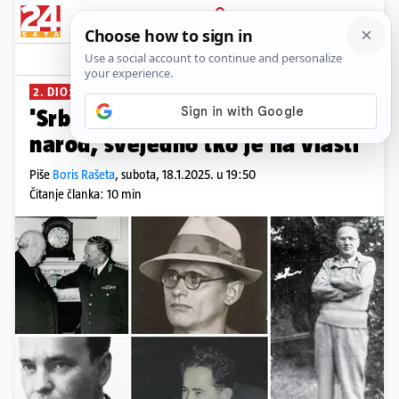
PRIJAVA
News
Komentari
42
2. DIO: DOSJE CILIGA
PLUS+
'Srbi i Hrvati ustvari su jedan
narod, svejedno tko je na vlasti'
Piše
Boris Rašeta
,
subota, 18.1.2025. u 19:50
Čitanje članka: 10 min