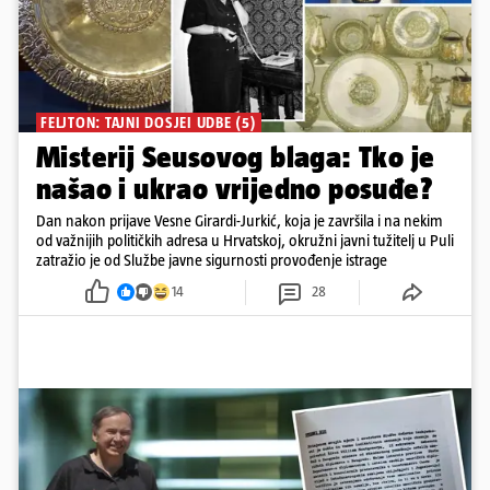
FELJTON: TAJNI DOSJEI UDBE (5)
Misterij Seusovog blaga: Tko je
našao i ukrao vrijedno posuđe?
Dan nakon prijave Vesne Girardi-Jurkić, koja je završila i na nekim
od važnijih političkih adresa u Hrvatskoj, okružni javni tužitelj u Puli
zatražio je od Službe javne sigurnosti provođenje istrage
14
28