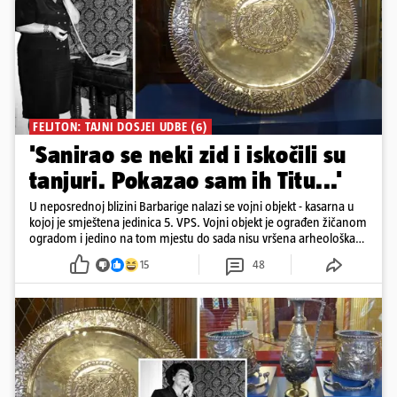
FELJTON: TAJNI DOSJEI UDBE (6)
'Sanirao se neki zid i iskočili su
tanjuri. Pokazao sam ih Titu...'
U neposrednoj blizini Barbarige nalazi se vojni objekt - kasarna u
kojoj je smještena jedinica 5. VPS. Vojni objekt je ograđen žičanom
ogradom i jedino na tom mjestu do sada nisu vršena arheološka
istraživanja
15
48