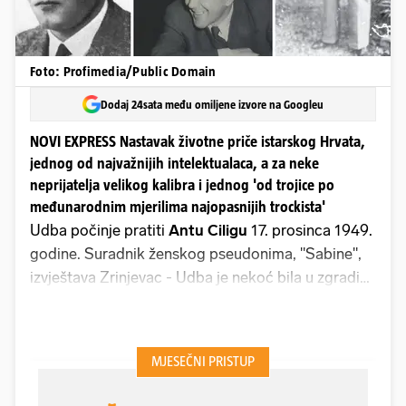
Foto: Profimedia/Public Domain
Dodaj 24sata među omiljene izvore na Googleu
NOVI EXPRESS Nastavak životne priče istarskog Hrvata,
jednog od najvažnijih intelektualaca, a za neke
neprijatelja velikog kalibra i jednog 'od trojice po
međunarodnim mjerilima najopasnijih trockista'
Udba počinje pratiti
Antu Ciligu
17. prosinca 1949.
godine. Suradnik ženskog pseudonima, "Sabine",
izvještava Zrinjevac - Udba je nekoć bila u zgradi
današnjeg Ministarstva vanjskih poslova – kako
Ciliga planira pisati knjigu o Jugoslaviji. Vjeruje da
će knjiga imati dobar tretman, "jer se njega tretirao
kao najboljeg stručnjaka za spor KPJ - IB",
odnosno sukob Tita i Staljina. Ciliga je podvukao