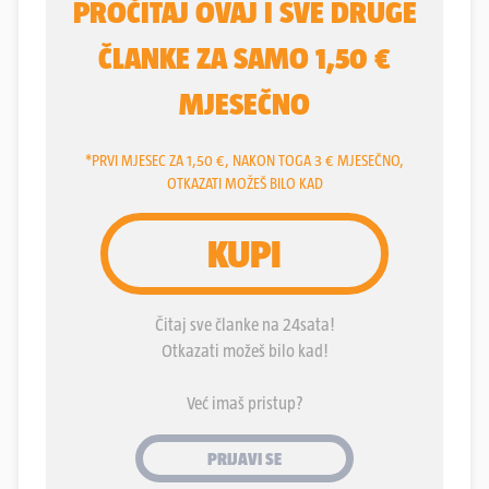
"da on podržava stav KP protiv moskovskih
imperijalista, mada ima i pitanja na kojima se ne
slaže sa KPJ". Sukob Jugoslavije i Rusije ocijenio je
"teškim" i "bezizlaznim" jer Rusi "protiv naroda koji
im se suprotstavi vode borbu do uništenja". Ciliga
je na razgovore u Italiju doputovao iz Pariza, u
kojem je živio, a "Sabine" izvještava da bi se u Rimu
želio vidjeti i s "Neronom", opet, dakle, suradnikom
Službe... Potom je "Sabini" ispričao kako je iz
Partije u Rusiji izbačen jer se protivio
Milanu
Gorkiću
, Titovu prethodniku, kojeg nije volio. Od
GPU je zatražio dozvolu da napusti Rusiju, no
Talijansko veleposlanstvo – a Ciliga je bio
državljanin Italije – nije mu dalo dopuštenje za
povratak, pa je nakon tri godine zatvora dobio još
šest godina progonstva u Sibir, no tamo je živio
"gransenjerski"... Kad je izdržao kaznu, legalno je