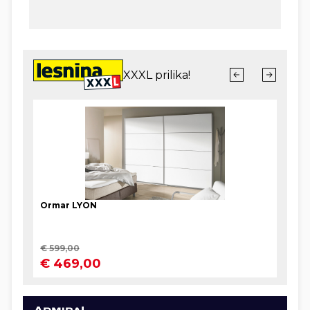
napustio SSSR pa je otišao u Beograd. Tamo je
opet uhićen. Kraljeva policija tražila je od njega
cinkarenje članova Partije, no on je to odbio.