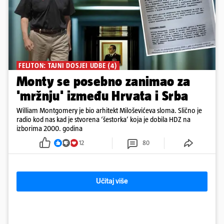
FELJTON: TAJNI DOSJEI UDBE (4)
Monty se posebno zanimao za
'mržnju' između Hrvata i Srba
William Montgomery je bio arhitekt Miloševićeva sloma. Slično je
radio kod nas kad je stvorena ‘šestorka’ koja je dobila HDZ na
izborima 2000. godina
12
80
Učitaj više