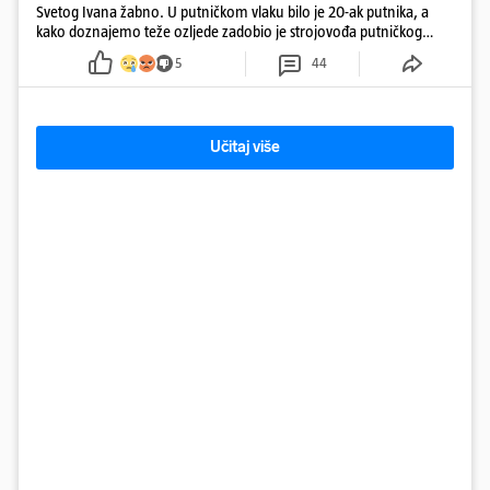
Svetog Ivana žabno. U putničkom vlaku bilo je 20-ak putnika, a
kako doznajemo teže ozljede zadobio je strojovođa putničkog
vlaka. Zatvoren je promet, a fotoreporteri Prigorskog objavili su
5
44
prve snimke s mjesta sudara
Učitaj više