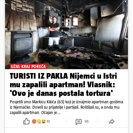
UŽAS KRAJ POREČA
TURISTI IZ PAKLA Nijemci u Istri
mu zapalili apartman! Vlasnik:
'Ovo je danas postala tortura'
Posjetili smo Markicu Kikića (63) koji je iznajmio apartman gostima
iz Njemačke. Doveli su prijatelje i partijali. Roštiljali su, a onda mu
zapalili apartman. Očajan je...
10
96