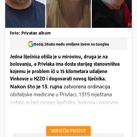
Foto: Privatan album
Dodaj 24sata među omiljene izvore na Googleu
Jedna liječnica otišla je u mirovinu, druga je na
bolovanju, a Privlaka ima dosta starijeg stanovništva
kojemu je problem ići u 15 kilometara udaljene
Vinkovce u HZZO i dogovarati novog liječnika.
Nakon što je 13. rujna
zatvorena ordinacija
obiteljske medicine u Privlaci, 1315 mještana
ostalo je bez svojeg liječnika, lijekova i osnovne
zdravstvene skrbi. Doktorica koja je 28 godina
radila u tome mjestu otišla je u mirovinu, sestra je
završila na Zavodu za zapošljavanje, a pacijenti su
prepušteni sami sebi, između institucija koje