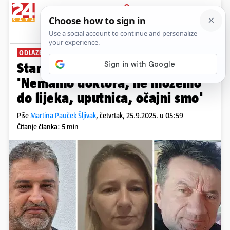
PRIJAVA
News
Komentari
65
ODLAZE U BOSNU PO LIJEKOVE
PLUS+
Stanovnici Privlake za 24sata:
'Nemamo doktora, ne možemo
do lijeka, uputnica, očajni smo'
Piše
Martina Pauček Šljivak
,
četvrtak, 25.9.2025. u 05:59
Čitanje članka: 5 min