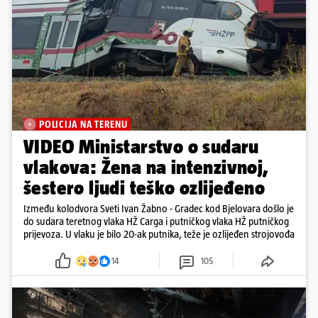
POLICIJA NA TERENU
VIDEO Ministarstvo o sudaru
vlakova: Žena na intenzivnoj,
šestero ljudi teško ozlijeđeno
Između kolodvora Sveti Ivan Žabno - Gradec kod Bjelovara došlo je
do sudara teretnog vlaka HŽ Carga i putničkog vlaka HŽ putničkog
prijevoza. U vlaku je bilo 20-ak putnika, teže je ozlijeđen strojovođa
14
105