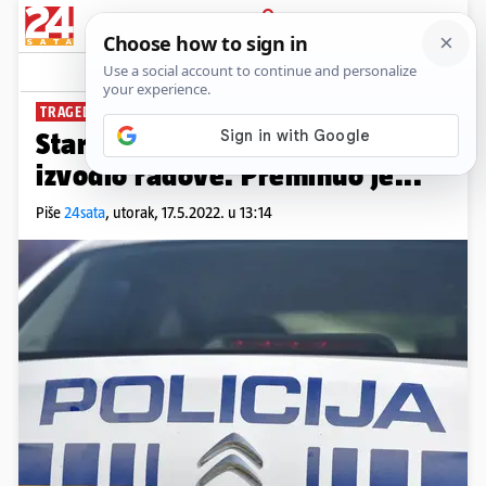
PRIJAVA
News
Komentari
3
TRAGEDIJA NA HVARU
Stari Grad: Pao s objekta dok je
izvodio radove. Preminuo je...
Piše
24sata
,
utorak, 17.5.2022. u 13:14