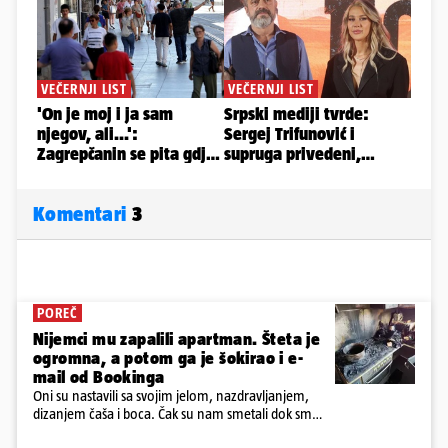
Komentari
3
POREČ
Nijemci mu zapalili apartman. Šteta je
ogromna, a potom ga je šokirao i e-
mail od Bookinga
Oni su nastavili sa svojim jelom, nazdravljanjem,
dizanjem čaša i boca. Čak su nam smetali dok smo
u panici kupili crijeva kako bismo pokušali ugasiti