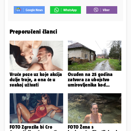
Preporučeni članci
Vruće poze uz koje akcija
Osuđen na 25 godina
dulje traje, a ona će u
zatvora za ubojstvo
svakoj uživati
umirovljenika kod
Petrinje: DORH objavio
detalje
FOTO Zgrozila bi Cro
FOTO Žena s