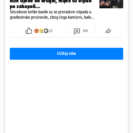
niže cijene od drugih, mljeli su otpad
pa zakapali...
Šincekove tvrtke bavile su se preradom otpada u
građevinske proizvode, zbog čega kamioni, bale
plastike i samljeveni materijal dugo nisu izazivali
sumnju
22
126
Učitaj više