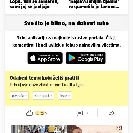
Copa. Voli se šamarati,
'najsavršenijim tijelom'
sami joj se javljaju
raspametila je fanove
zaigranim fotkama iz
plićaka
Sve što je bitno, na dohvat ruke
Skini aplikaciju za najbolje iskustvo portala. Čitaj,
komentiraj i budi uvijek u toku s najnovijim vijestima.
Odaberi temu koju želiš pratiti
Primaj sve nove vijesti o temi i budi u tijeku
nesreća
stari grad
hvar
5
3