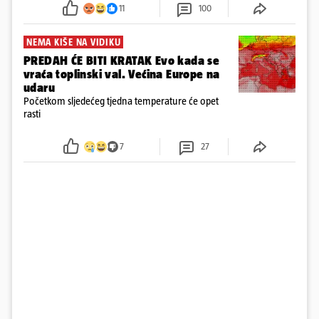
požar, rekao je vlasnik
11
100
NEMA KIŠE NA VIDIKU
PREDAH ĆE BITI KRATAK Evo kada se
vraća toplinski val. Većina Europe na
udaru
Početkom sljedećeg tjedna temperature će opet
rasti
7
27