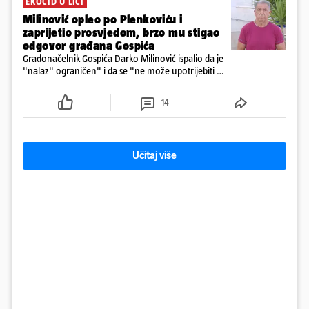
EKOCID U LICI
Milinović opleo po Plenkoviću i
zaprijetio prosvjedom, brzo mu stigao
odgovor građana Gospića
Gradonačelnik Gospića Darko Milinović ispalio da je
"nalaz" ograničen" i da se "ne može upotrijebiti za
sudske sporove". Građani Gospića ga podsjetili da
ga je naručio Uskok i da je dio spisa
14
Učitaj više