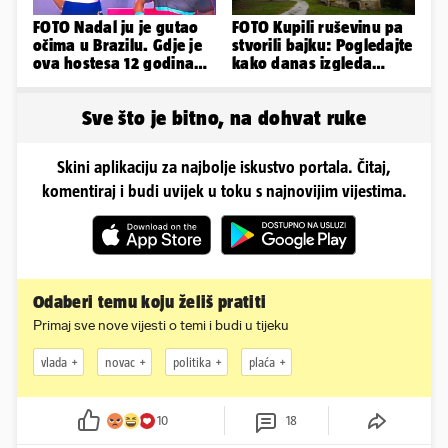
FOTO Nadal ju je gutao
FOTO Kupili ruševinu pa
očima u Brazilu. Gdje je
stvorili bajku: Pogledajte
ova hostesa 12 godina
kako danas izgleda
poslije i kako izgleda?
dvorac u Zagorju
Sve što je bitno, na dohvat ruke
Skini aplikaciju za najbolje iskustvo portala. Čitaj,
komentiraj i budi uvijek u toku s najnovijim vijestima.
Odaberi temu koju želiš pratiti
Primaj sve nove vijesti o temi i budi u tijeku
vlada
novac
politika
plaća
10
18