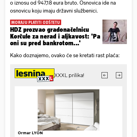
o iznosu od 947,18 eura bruto. Osnovica ide na
osnovicu koju imaju državni službenici.
MORAJU PLATITI ODŠTETU
HDZ prozvao gradonačelnicu
Korčule za nerad i aljkavost: 'Pa
oni su pred bankrotom...'
Kako doznajemo, ovako će se kretati rast plaća: