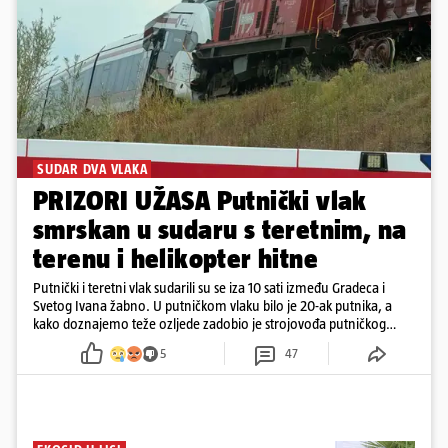
SUDAR DVA VLAKA
PRIZORI UŽASA Putnički vlak
smrskan u sudaru s teretnim, na
terenu i helikopter hitne
Putnički i teretni vlak sudarili su se iza 10 sati između Gradeca i
Svetog Ivana žabno. U putničkom vlaku bilo je 20-ak putnika, a
kako doznajemo teže ozljede zadobio je strojovođa putničkog
vlaka. Zatvoren je promet, a fotoreporteri Prigorskog objavili su
5
47
prve snimke s mjesta sudara