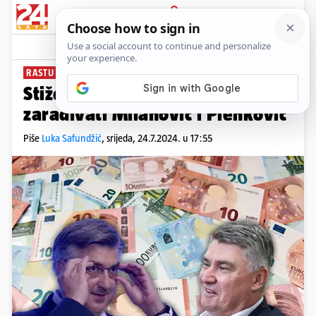
PRIJAVA
News
Komentari
18
RASTU PLAĆE DRŽAVNIM SLUŽBENICIMA
Stiže povećanje: Evo koliko će
zarađivati Milanović i Plenković
Piše
Luka Safundžić
,
srijeda, 24.7.2024. u 17:55