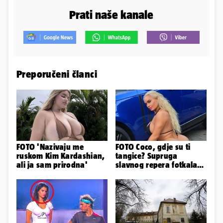
Prati naše kanale
Preporučeni članci
FOTO 'Nazivaju me
FOTO Coco, gdje su ti
ruskom Kim Kardashian,
tangice? Supruga
ali ja sam prirodna'
slavnog repera fotkala
se ispred auta i pokazala
sve