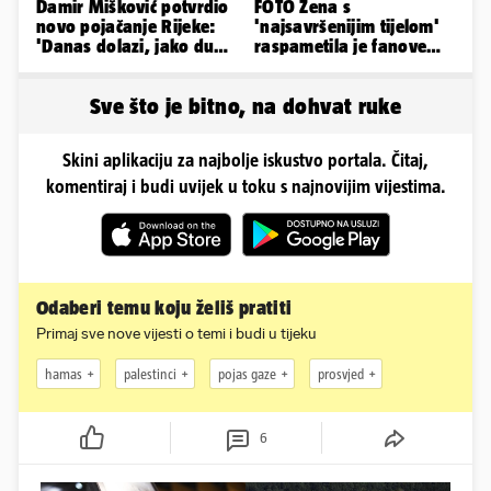
Damir Mišković potvrdio
FOTO Žena s
novo pojačanje Rijeke:
'najsavršenijim tijelom'
'Danas dolazi, jako dugo
raspametila je fanove
smo ga skautirali'
zaigranim fotkama iz
plićaka
Sve što je bitno, na dohvat ruke
Skini aplikaciju za najbolje iskustvo portala. Čitaj,
komentiraj i budi uvijek u toku s najnovijim vijestima.
Odaberi temu koju želiš pratiti
Primaj sve nove vijesti o temi i budi u tijeku
hamas
palestinci
pojas gaze
prosvjed
6