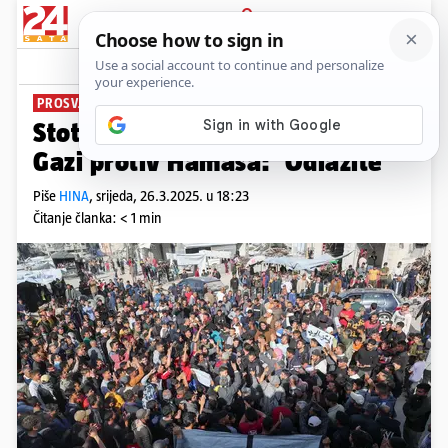
PRIJAVA
News
Komentari
6
PROSVJED
Stotine Palestinaca bunile se u
Gazi protiv Hamasa: 'Odlazite'
Piše
HINA
,
srijeda, 26.3.2025. u 18:23
Čitanje članka: < 1 min