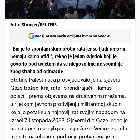
Foto: Stringer/REUTERS
Dodaj 24sata među omiljene izvore na Googleu
"Bio je to spontani skup protiv rata jer su ljudi umorni i
nemaju kamo otići", rekao je jedan svjedok koji je
govorio pod uvjetom da se njegovo ime ne spominje
zbog straha od odmazde
Stotine Palestinaca prosvjedovalo je na sjeveru
Gaze tražeći kraj rata i skandirajući "Hamas
odlazi", prema objavama na društvenim mrežama,
u rijetkom javnom protivljenju militantnoj skupini
koja je potaknula najnoviji rat svojim napadom na
Izrael 7. listopada 2023. Sjeverni dio Gaze jedno je
od najopustošenijih područja Gaze. Većina zgrada
u gusto naseljenom području pretvorena je u