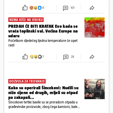
u panici kupili crijeva kako bismo pokušali ugasiti
požar, rekao je vlasnik
11
101
NEMA KIŠE NA VIDIKU
PREDAH ĆE BITI KRATAK Evo kada se
vraća toplinski val. Većina Europe na
udaru
Početkom sljedećeg tjedna temperature će opet
rasti
7
28
DOZVOLA ZA TROVANJE
Kako su operirali Šincekovi: Nudili su
niže cijene od drugih, mljeli su otpad
pa zakapali...
Šincekove tvrtke bavile su se preradom otpada u
građevinske proizvode, zbog čega kamioni, bale
plastike i samljeveni materijal dugo nisu izazivali