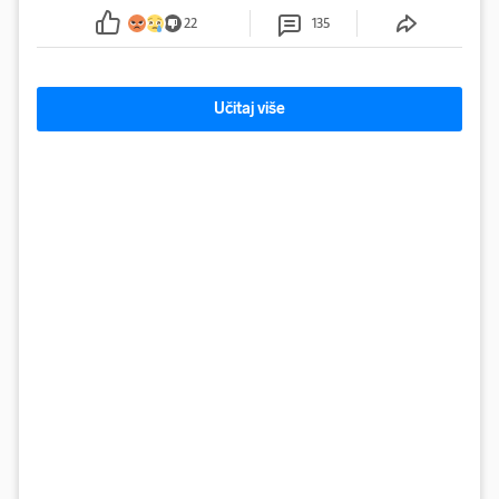
sumnju
22
135
Učitaj više