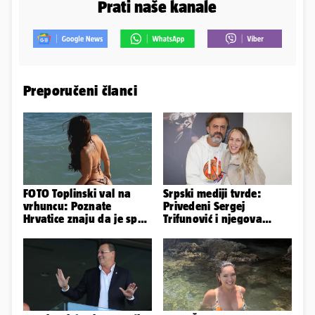
Prati naše kanale
Preporučeni članci
FOTO Toplinski val na
Srpski mediji tvrde:
vrhuncu: Poznate
Privedeni Sergej
Hrvatice znaju da je spas
Trifunović i njegova
u minijaturnom bikiniju
supruga, izazvali su
incident