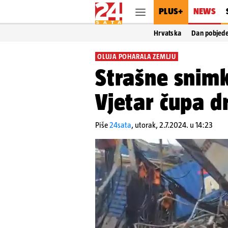
PLUS+
NEWS
Hrvatska
Dan pobjed
OLUJA POHARALA ZEMLJU
Strašne snimk
Vjetar čupa d
Piše
24sata
,
utorak, 2.7.2024. u 14:23