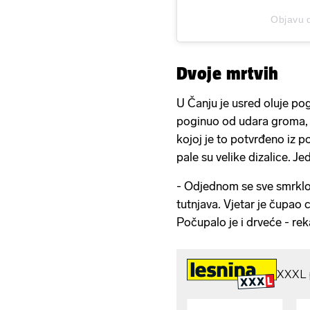
Objavu 
Dvoje mrtvih
U Čanju je usred oluje pogi
poginuo od udara groma, 
kojoj je to potvrđeno iz po
pale su velike dizalice. Je
- Odjednom se sve smrklo
tutnjava. Vjetar je čupao c
Počupalo je i drveće - rek