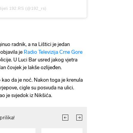
dijeli 192.RS (@192_rs)
nuo radnik, a na Lištici je jedan
objavila je
Radio Televizija Crne Gore
licije. U Luci Bar usred jakog vjetra
dan čovjek je lakše ozlijeđen.
 kao da je noć. Nakon toga je krenula
rjepove, cigle su posvuda na ulici.
ao je svjedok iz Nikšića.