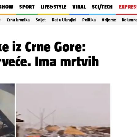
SHOW
SPORT
LIFE&STYLE
VIRAL
SCI/TECH
EXPRES
e
Crna kronika
Svijet
Rat u Ukrajini
Politika
Vrijeme
Kolumn
e iz Crne Gore:
rveće. Ima mrtvih