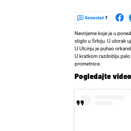
Komentari
7
Nevrijeme koje je u ponedj
stiglo u Srbiju. U utorak u
U Ulcinju je puhao orkansk
U kratkom razdoblju palo j
prometnice.
Pogledajte vide