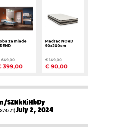
com/SZNkKiHbDy
July 2, 2024
5873221)