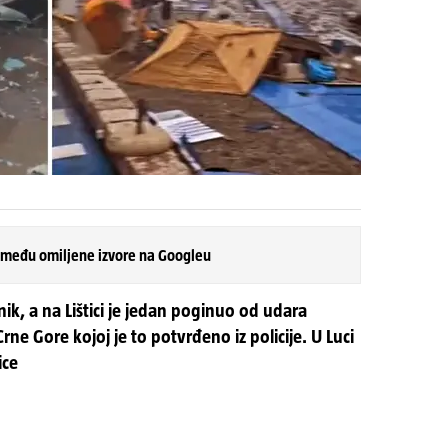
 među omiljene izvore na Googleu
ik, a na Lištici je jedan poginuo od udara
Crne Gore kojoj je to potvrđeno iz policije. U Luci
ice