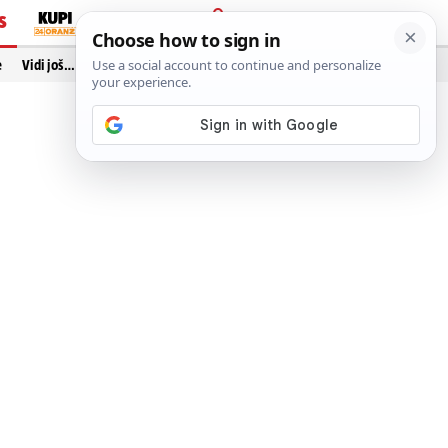
S
PRIJAVA
e
Vidi još…