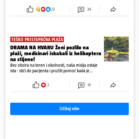
Obitelj ga želi prebaciti u Hrvatsku, kažu kako
tamošnji liječnici ne vjeruju u oporavak: 'Imamo
22
34
72 sata'
TEŠKO PRISTUPAČNA PLAŽA
DRAMA NA HVARU Ženi pozlilo na
plaži, medicinari iskakali iz helikoptera
na stijene!
Bez obzira na teren i okolnosti, naša misija ostaje
ista - stići do pacijenta i pružiti pomoć kada je
najpotrebnija - objavilo je Ministarstvo zdravstva na
Facebooku
2
19
Učitaj više