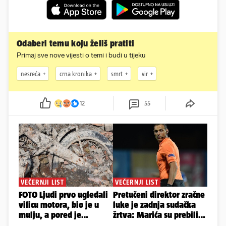
Odaberi temu koju želiš pratiti
Primaj sve nove vijesti o temi i budi u tijeku
nesreća
crna kronika
smrt
vir
12
55