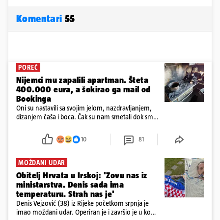
Komentari
55
POREČ
Nijemci mu zapalili apartman. Šteta
400.000 eura, a šokirao ga mail od
Bookinga
Oni su nastavili sa svojim jelom, nazdravljanjem,
dizanjem čaša i boca. Čak su nam smetali dok smo
u panici kupili crijeva kako bismo pokušali ugasiti
požar, rekao je vlasnik
10
81
MOŽDANI UDAR
Obitelj Hrvata u Irskoj: 'Zovu nas iz
ministarstva. Denis sada ima
temperaturu. Strah nas je'
Denis Vejzović (38) iz Rijeke početkom srpnja je
imao moždani udar. Operiran je i završio je u komi.