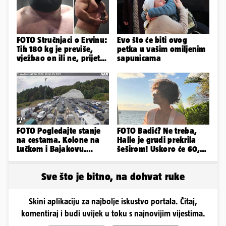
FOTO Stručnjaci o Ervinu:
Evo što će biti ovog
Tih 180 kg je previše,
petka u vašim omiljenim
vježbao on ili ne, prijete
sapunicama
mu mnoge komplikacije
FOTO Pogledajte stanje
FOTO Badić? Ne treba,
na cestama. Kolone na
Halle je grudi prekrila
Lučkom i Bajakovu.
šeširom! Uskoro će 60,
Problemi zbog vjetra
ljetuje u golim izdanjima
Sve što je bitno, na dohvat ruke
Skini aplikaciju za najbolje iskustvo portala. Čitaj,
komentiraj i budi uvijek u toku s najnovijim vijestima.