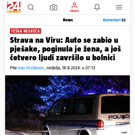
PRIJAVA
News
Komentari
55
TEŠKA NESREĆA
Strava na Viru: Auto se zabio u
pješake, poginula je žena, a još
četvero ljudi završilo u bolnici
Piše
Ivan Hruškovec
,
nedjelja, 18.8.2024. u 07:13