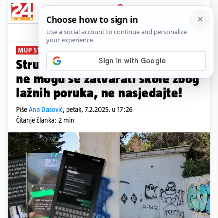
PRIJAVA
News
Komentari
17
MUP SVE ISTRAŽUJE
Stručnjaci: Netko širi psihozu,
ne mogu se zatvarati škole zbog
lažnih poruka, ne nasjedajte!
Piše
Ana Dasović
,
petak, 7.2.2025. u 17:26
Čitanje članka: 2 min