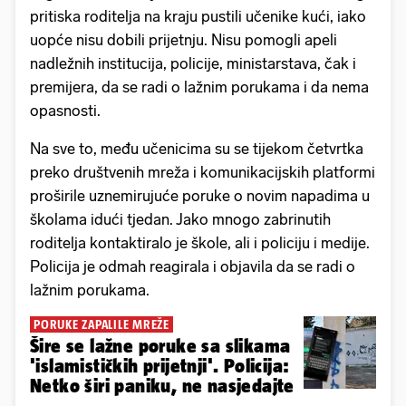
pritiska roditelja na kraju pustili učenike kući, iako
uopće nisu dobili prijetnju. Nisu pomogli apeli
nadležnih institucija, policije, ministarstava, čak i
premijera, da se radi o lažnim porukama i da nema
opasnosti.
Na sve to, među učenicima su se tijekom četvrtka
preko društvenih mreža i komunikacijskih platformi
proširile uznemirujuće poruke o novim napadima u
školama idući tjedan. Jako mnogo zabrinutih
roditelja kontaktiralo je škole, ali i policiju i medije.
Policija je odmah reagirala i objavila da se radi o
lažnim porukama.
PORUKE ZAPALILE MREŽE
Šire se lažne poruke sa slikama
'islamističkih prijetnji'. Policija:
Netko širi paniku, ne nasjedajte