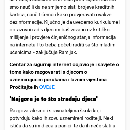
smo naučili da ne smijemo slati brojeve kreditnih
kartica, naučit ćemo i kako provjeravati ovakve
dezinformacije. Ključno je da uvedemo kurikulume i
obrazovni rad s djecom baš vezano uz kritičko
mišljenje i provjere činjeničnog stanja informacija
na internetu I to treba početi raditi sa što mlađim
učenicima - zaključuje Ramljak.
Centar za sigurniji internet objavio je i savjete o
tome kako razgovarati s djecom o
uznemirujućim porukama i lažnim vijestima.
Pročitajte ih
OVDJE
'Najgore je to što stradaju djeca'
Razgovarali smo i s ravnateljima škola koji
potvrđuju kako ih zovu uznemireni roditelji. Neki
ističu da su im djeca u panici, te da ih neće slati u