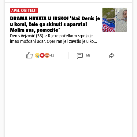
APEL OBITELJI
DRAMA HRVATA U IRSKOJ 'Naš Denis je
u komi, žele ga skinuti s aparata!
Molim vas, pomozite'
Denis Vejzović (38) iz Rijeke početkom srpnja je
imao moždani udar. Operiran je i završio je u komi.
Obitelj ga želi prebaciti u Hrvatsku, kažu kako
tamošnji liječnici ne vjeruju u oporavak: 'Imamo
43
68
72 sata'