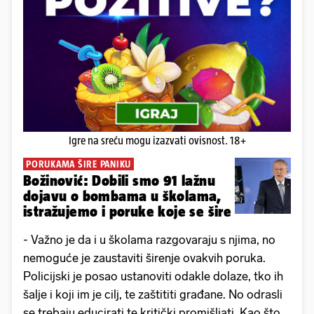
Igre na sreću mogu izazvati ovisnost. 18+
PORUKAMA ŠIRE PANIKU
Božinović: Dobili smo 91 lažnu
dojavu o bombama u školama,
istražujemo i poruke koje se šire
- Važno je da i u školama razgovaraju s njima, no
nemoguće je zaustaviti širenje ovakvih poruka.
Policijski je posao ustanoviti odakle dolaze, tko ih
šalje i koji im je cilj, te zaštititi građane. No odrasli
se trebaju educirati te kritički promišljati. Kao što