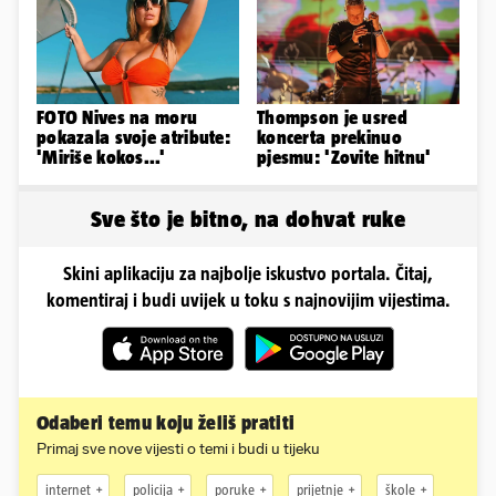
FOTO Nives na moru
Thompson je usred
pokazala svoje atribute:
koncerta prekinuo
'Miriše kokos...'
pjesmu: 'Zovite hitnu'
Sve što je bitno, na dohvat ruke
Skini aplikaciju za najbolje iskustvo portala. Čitaj,
komentiraj i budi uvijek u toku s najnovijim vijestima.
Odaberi temu koju želiš pratiti
Primaj sve nove vijesti o temi i budi u tijeku
internet
policija
poruke
prijetnje
škole