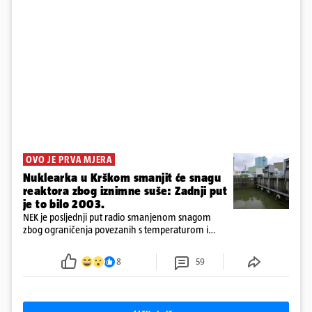
OVO JE PRVA MJERA
Nuklearka u Krškom smanjit će snagu
reaktora zbog iznimne suše: Zadnji put
je to bilo 2003.
NEK je posljednji put radio smanjenom snagom
zbog ograničenja povezanih s temperaturom i
protokom rijeke Save 2003. godine, kada je
smanjenje snage bilo potrebno više od 90 dana.
8
59