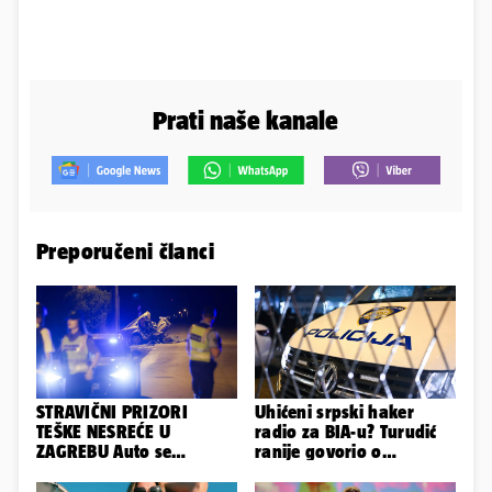
Prati naše kanale
Preporučeni članci
STRAVIČNI PRIZORI
Uhićeni srpski haker
TEŠKE NESREĆE U
radio za BIA-u? Turudić
ZAGREBU Auto se
ranije govorio o
prepolovio, čovjek
predmetu nacionalne
poginuo
sigurnosti