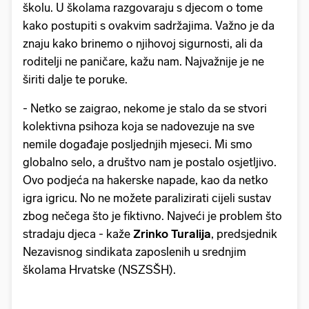
školu. U školama razgovaraju s djecom o tome
kako postupiti s ovakvim sadržajima. Važno je da
znaju kako brinemo o njihovoj sigurnosti, ali da
roditelji ne paničare, kažu nam. Najvažnije je ne
širiti dalje te poruke.
- Netko se zaigrao, nekome je stalo da se stvori
kolektivna psihoza koja se nadovezuje na sve
nemile događaje posljednjih mjeseci. Mi smo
globalno selo, a društvo nam je postalo osjetljivo.
Ovo podjeća na hakerske napade, kao da netko
igra igricu. No ne možete paralizirati cijeli sustav
zbog nečega što je fiktivno. Najveći je problem što
stradaju djeca - kaže
Zrinko Turalija
, predsjednik
Nezavisnog sindikata zaposlenih u srednjim
školama Hrvatske (NSZSŠH).