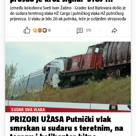
Između kolodvora Sveti Ivan Žabno - Gradec kod Bjelovara došlo je
do sudara teretnog vlaka HŽ Carga i putničkog vlaka HŽ putničkog
prijevoza. U vlaku je bilo 20-ak putnika, teže je ozlijeđen strojovođa
18
170
SUDAR DVA VLAKA
PRIZORI UŽASA Putnički vlak
smrskan u sudaru s teretnim, na