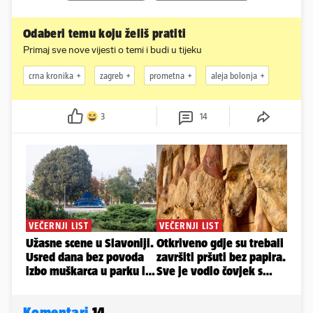
Odaberi temu koju želiš pratiti
Primaj sve nove vijesti o temi i budi u tijeku
crna kronika
zagreb
prometna
aleja bolonja
3
14
Komentari
14