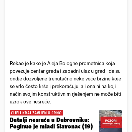
Rekao je kako je Aleja Bologne prometnica koja
povezuje centar grada i zapadni ulaz u grad i da su
ondje dozvoljene trenutačno neke veće brzine koje
se vrlo često krše i prekoračuju, ali ona ni na koji
način svojim konstruktivnim rješenjem ne može biti
uzrok ove nesreće.
CIJELI KRAJ ZAVIJEN U CRNO
Detalji nesreće u Dubrovniku:
Poginuo je mladi Slavonac (19)