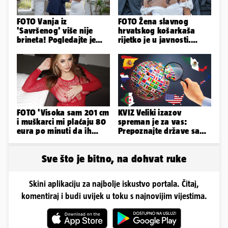
FOTO Vanja iz
FOTO Žena slavnog
'Savršenog' više nije
hrvatskog košarkaša
brineta! Pogledajte je
rijetko je u javnosti.
sad
Ovako im je izgledalo
vjenčanje
FOTO 'Visoka sam 201 cm
KVIZ Veliki izazov
i muškarci mi plaćaju 80
spreman je za vas:
eura po minuti da ih
Prepoznajte države samo
pokorim riječima'
po obliku njihova
teritorija...
Sve što je bitno, na dohvat ruke
Skini aplikaciju za najbolje iskustvo portala. Čitaj,
komentiraj i budi uvijek u toku s najnovijim vijestima.