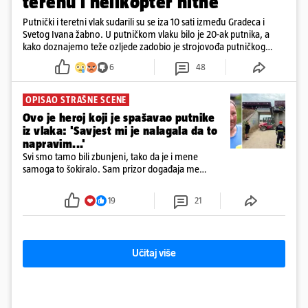
terenu i helikopter hitne
Putnički i teretni vlak sudarili su se iza 10 sati između Gradeca i
Svetog Ivana žabno. U putničkom vlaku bilo je 20-ak putnika, a
kako doznajemo teže ozljede zadobio je strojovođa putničkog
vlaka. Zatvoren je promet, a fotoreporteri Prigorskog objavili su
6
48
prve snimke s mjesta sudara
OPISAO STRAŠNE SCENE
Ovo je heroj koji je spašavao putnike
iz vlaka: 'Savjest mi je nalagala da to
napravim...'
Svi smo tamo bili zbunjeni, tako da je i mene
samoga to šokiralo. Sam prizor događaja me
šokirao kada sam vidio, rekao je Božidar Zrinski
19
21
Učitaj više