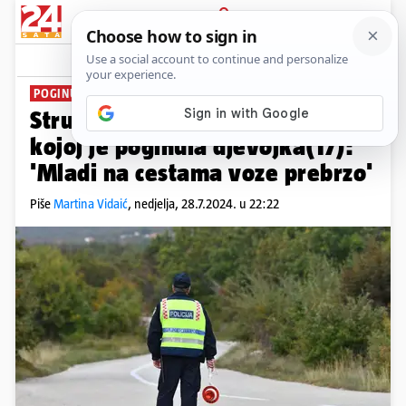
PRIJAVA
News
Komentari
14
POGINULA DJEVOJKA
Stručnjak o prometnoj nesreći u
kojoj je poginula djevojka(17):
'Mladi na cestama voze prebrzo'
Piše
Martina Vidaić
,
nedjelja, 28.7.2024. u 22:22