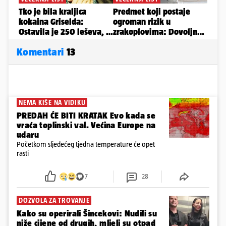
Komentari
13
NEMA KIŠE NA VIDIKU
PREDAH ĆE BITI KRATAK Evo kada se
vraća toplinski val. Većina Europe na
udaru
Početkom sljedećeg tjedna temperature će opet
rasti
7
28
DOZVOLA ZA TROVANJE
Kako su operirali Šincekovi: Nudili su
niže cijene od drugih, mljeli su otpad