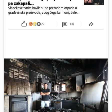
pa zakapali...
Šincekove tvrtke bavile su se preradom otpada u
građevinske proizvode, zbog čega kamioni, bale
plastike i samljeveni materijal dugo nisu izazivali
sumnju
22
136