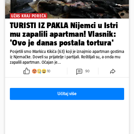
UŽAS KRAJ POREČA
TURISTI IZ PAKLA Nijemci u Istri
mu zapalili apartman! Vlasnik:
'Ovo je danas postala tortura'
Posjetili smo Markicu Kikića (63) koji je iznajmio apartman gostima
iz Njemačke. Doveli su prijatelje i partijali. Roštiljali su, a onda mu
zapalili apartman. Očajan je...
10
90
Učitaj više