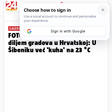
PRIJAVA
Galerija
Komentari
13
GALERIJA
FOTO Proljetne temperature
diljem gradova u Hrvatskoj: U
Šibeniku već 'kuha' na 23 °C