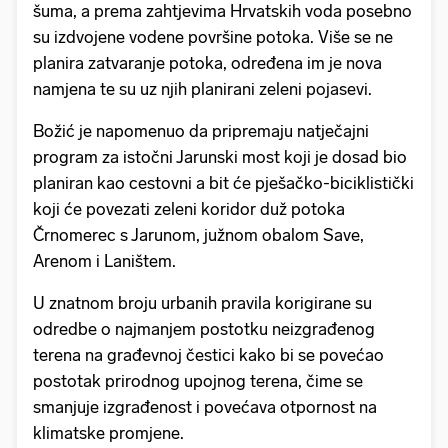
šuma, a prema zahtjevima Hrvatskih voda posebno
su izdvojene vodene površine potoka. Više se ne
planira zatvaranje potoka, određena im je nova
namjena te su uz njih planirani zeleni pojasevi.
Božić je napomenuo da pripremaju natječajni
program za istočni Jarunski most koji je dosad bio
planiran kao cestovni a bit će pješačko-biciklistički
koji će povezati zeleni koridor duž potoka
Črnomerec s Jarunom, južnom obalom Save,
Arenom i Laništem.
U znatnom broju urbanih pravila korigirane su
odredbe o najmanjem postotku neizgrađenog
terena na građevnoj čestici kako bi se povećao
postotak prirodnog upojnog terena, čime se
smanjuje izgrađenost i povećava otpornost na
klimatske promjene.