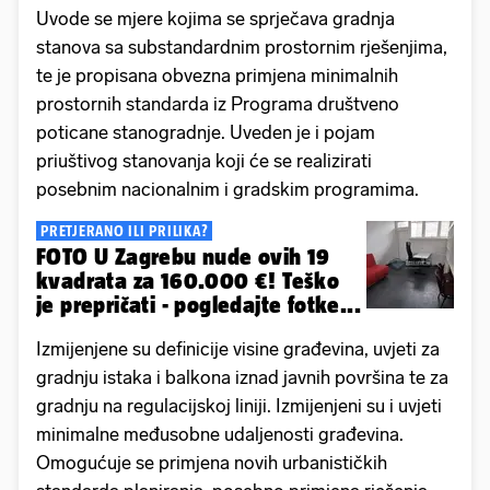
Uvode se mjere kojima se sprječava gradnja
stanova sa substandardnim prostornim rješenjima,
te je propisana obvezna primjena minimalnih
prostornih standarda iz Programa društveno
poticane stanogradnje. Uveden je i pojam
priuštivog stanovanja koji će se realizirati
posebnim nacionalnim i gradskim programima.
PRETJERANO ILI PRILIKA?
FOTO U Zagrebu nude ovih 19
kvadrata za 160.000 €! Teško
je prepričati - pogledajte fotke...
Izmijenjene su definicije visine građevina, uvjeti za
gradnju istaka i balkona iznad javnih površina te za
gradnju na regulacijskoj liniji. Izmijenjeni su i uvjeti
minimalne međusobne udaljenosti građevina.
Omogućuje se primjena novih urbanističkih