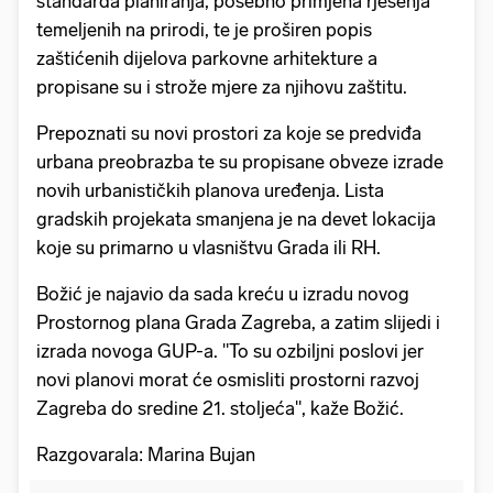
standarda planiranja, posebno primjena rješenja
temeljenih na prirodi, te je proširen popis
zaštićenih dijelova parkovne arhitekture a
propisane su i strože mjere za njihovu zaštitu.
Prepoznati su novi prostori za koje se predviđa
urbana preobrazba te su propisane obveze izrade
novih urbanističkih planova uređenja. Lista
gradskih projekata smanjena je na devet lokacija
koje su primarno u vlasništvu Grada ili RH.
Božić je najavio da sada kreću u izradu novog
Prostornog plana Grada Zagreba, a zatim slijedi i
izrada novoga GUP-a. "To su ozbiljni poslovi jer
novi planovi morat će osmisliti prostorni razvoj
Zagreba do sredine 21. stoljeća", kaže Božić.
Razgovarala: Marina Bujan