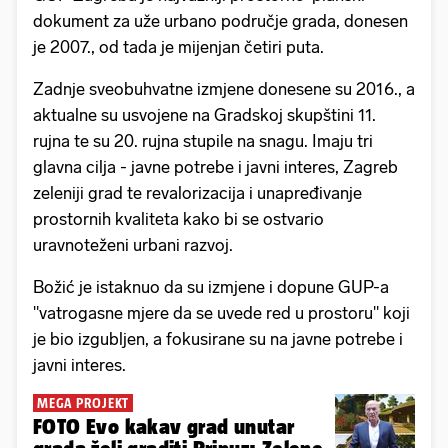
dokument za uže urbano područje grada, donesen
je 2007., od tada je mijenjan četiri puta.
Zadnje sveobuhvatne izmjene donesene su 2016., a
aktualne su usvojene na Gradskoj skupštini 11.
rujna te su 20. rujna stupile na snagu. Imaju tri
glavna cilja - javne potrebe i javni interes, Zagreb
zeleniji grad te revalorizacija i unapređivanje
prostornih kvaliteta kako bi se ostvario
uravnoteženi urbani razvoj.
Božić je istaknuo da su izmjene i dopune GUP-a
"vatrogasne mjere da se uvede red u prostoru" koji
je bio izgubljen, a fokusirane su na javne potrebe i
javni interes.
MEGA PROJEKT
FOTO Evo kakav grad unutar