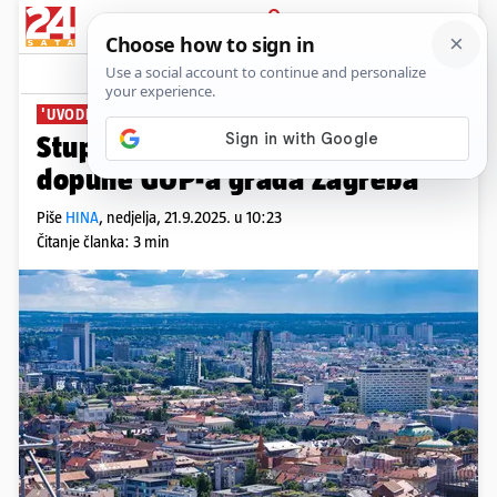
PRIJAVA
News
Komentari
4
'UVODI SE RED'
Stupile na snagu izmjene i
dopune GUP-a grada Zagreba
Piše
HINA
,
nedjelja, 21.9.2025. u 10:23
Čitanje članka: 3 min