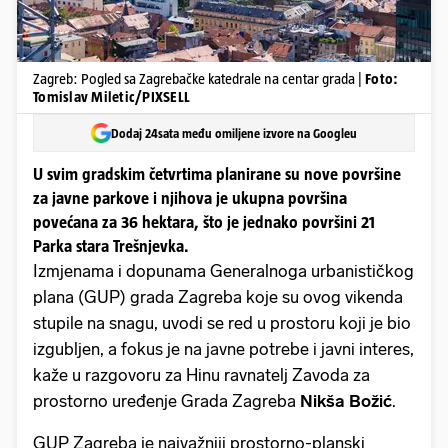
Zagreb: Pogled sa Zagrebačke katedrale na centar grada |
Foto:
Tomislav Miletic/PIXSELL
Dodaj 24sata među omiljene izvore na Googleu
U svim gradskim četvrtima planirane su nove površine
za javne parkove i njihova je ukupna površina
povećana za 36 hektara, što je jednako površini 21
Parka stara Trešnjevka.
Izmjenama i dopunama Generalnoga urbanističkog
plana (GUP) grada Zagreba koje su ovog vikenda
stupile na snagu, uvodi se red u prostoru koji je bio
izgubljen, a fokus je na javne potrebe i javni interes,
kaže u razgovoru za Hinu ravnatelj Zavoda za
prostorno uređenje Grada Zagreba
Nikša Božić
.
GUP Zagreba je najvažniji prostorno-planski