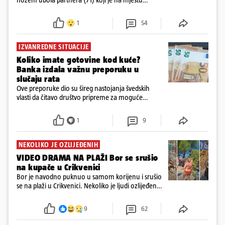
preminuo. Imala je 2,03 promila. U nedjelju su je
ispitali i poslali u istražni zatvor
1
54
IZVANREDNE SITUACIJE
Koliko imate gotovine kod kuće?
Banka izdala važnu preporuku u
slučaju rata
Ove preporuke dio su šireg nastojanja švedskih
vlasti da čitavo društvo pripreme za moguće
posljedice vojnih ili kibernetičkih napada
1
9
NEKOLIKO JE OZLIJEĐENIH
VIDEO DRAMA NA PLAŽI Bor se srušio
na kupače u Crikvenici
Bor je navodno puknuo u samom korijenu i srušio
se na plaži u Crikvenici. Nekoliko je ljudi ozlijeđeno,
ali navodno se ne radi o težim ozljedama
9
62