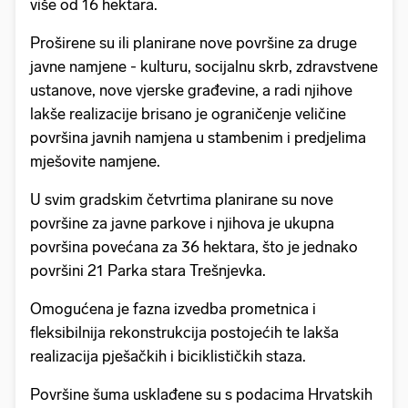
više od 16 hektara.
Proširene su ili planirane nove površine za druge
javne namjene - kulturu, socijalnu skrb, zdravstvene
ustanove, nove vjerske građevine, a radi njihove
lakše realizacije brisano je ograničenje veličine
površina javnih namjena u stambenim i predjelima
mješovite namjene.
U svim gradskim četvrtima planirane su nove
površine za javne parkove i njihova je ukupna
površina povećana za 36 hektara, što je jednako
površini 21 Parka stara Trešnjevka.
Omogućena je fazna izvedba prometnica i
fleksibilnija rekonstrukcija postojećih te lakša
realizacija pješačkih i biciklističkih staza.
Površine šuma usklađene su s podacima Hrvatskih