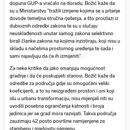
dopuna GUP-a vraćalo na doradu, Božić kaže da
su u Ministarstvu "tražili izmjene kojima se u pitanje
dovode temeljna stručna rješenja, a što proizlazi iz
dubioznih odredbi zakona te su u slučaju
neusklađenosti unutar samog zakona selektivno
birali članke zakona na kojima inzistiraju, koji nisu u
skladu s načelima prostornog uređenja te sada i
sami najavljuju da će ih izmijeniti".
Za neke kritike da jako smanjuju mogućnost
gradnje i da će poskupjeti stanovi, Božić kaže da
odredbe za područja gdje su omogućeni veliki
koeficijenti, a to su neizgrađeni prostori i oni koji
idu u urbanu transformaciju, nisu mijenjali niti su
uvodili posebna ograničenja katnosti i broja
jedinica jer se grad mora razvijati. Takva područja
zauzimaju 42 posto površine namijenjene za
stambenu i mješovitu namjenu.