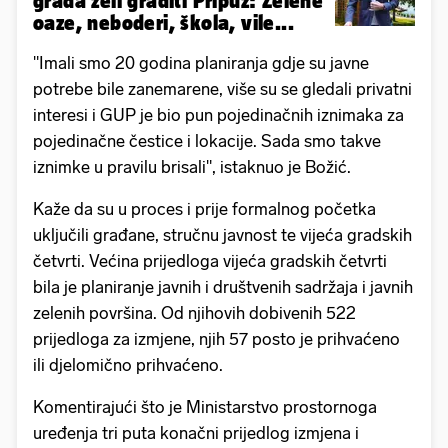
grada želi graditi Pripuz: Zelene
oaze, neboderi, škola, vile...
"Imali smo 20 godina planiranja gdje su javne
potrebe bile zanemarene, više su se gledali privatni
interesi i GUP je bio pun pojedinačnih iznimaka za
pojedinačne čestice i lokacije. Sada smo takve
iznimke u pravilu brisali", istaknuo je Božić.
Kaže da su u proces i prije formalnog početka
uključili građane, stručnu javnost te vijeća gradskih
četvrti. Većina prijedloga vijeća gradskih četvrti
bila je planiranje javnih i društvenih sadržaja i javnih
zelenih površina. Od njihovih dobivenih 522
prijedloga za izmjene, njih 57 posto je prihvaćeno
ili djelomično prihvaćeno.
Komentirajući što je Ministarstvo prostornoga
uređenja tri puta konačni prijedlog izmjena i