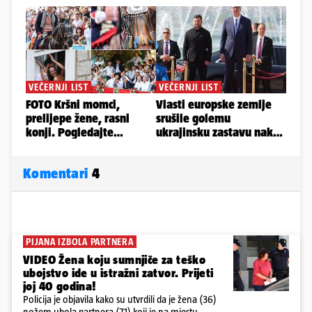
Komentari
4
PIJANA IZBOLA PARTNERA
VIDEO Žena koju sumnjiče za teško
ubojstvo ide u istražni zatvor. Prijeti
joj 40 godina!
Policija je objavila kako su utvrdili da je žena (36)
nožem ubola partnera (71) koji je na mjestu