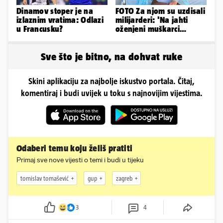
Dinamov stoper je na
FOTO Za njom su uzdisali
izlaznim vratima: Odlazi
milijarderi: 'Na jahti
u Francusku?
oženjeni muškarci
zaborave na pravila'
Sve što je bitno, na dohvat ruke
Skini aplikaciju za najbolje iskustvo portala. Čitaj,
komentiraj i budi uvijek u toku s najnovijim vijestima.
Odaberi temu koju želiš pratiti
Primaj sve nove vijesti o temi i budi u tijeku
tomislav tomašević
gup
zagreb
3
4