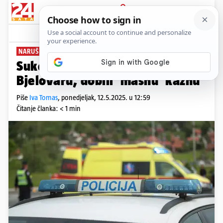
PRIJAVA
News
Komentari
2
NARUŠILI JAVNI RED I MIR
Sukobili se ispred trgovine u
Bjelovaru, dobili 'masnu' kaznu
Piše
Iva Tomas
,
ponedjeljak, 12.5.2025. u 12:59
Čitanje članka: < 1 min