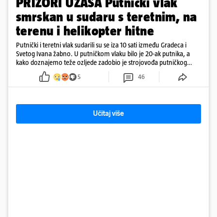
PRIZORI UŽASA Putnički vlak
smrskan u sudaru s teretnim, na
terenu i helikopter hitne
Putnički i teretni vlak sudarili su se iza 10 sati između Gradeca i
Svetog Ivana žabno. U putničkom vlaku bilo je 20-ak putnika, a
kako doznajemo teže ozljede zadobio je strojovođa putničkog
vlaka. Zatvoren je promet, a fotoreporteri Prigorskog objavili su
5
46
prve snimke s mjesta sudara
Učitaj više