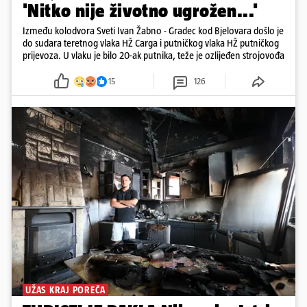
'Nitko nije životno ugrožen...'
Između kolodvora Sveti Ivan Žabno - Gradec kod Bjelovara došlo je
do sudara teretnog vlaka HŽ Carga i putničkog vlaka HŽ putničkog
prijevoza. U vlaku je bilo 20-ak putnika, teže je ozlijeđen strojovođa
15
126
UŽAS KRAJ POREČA