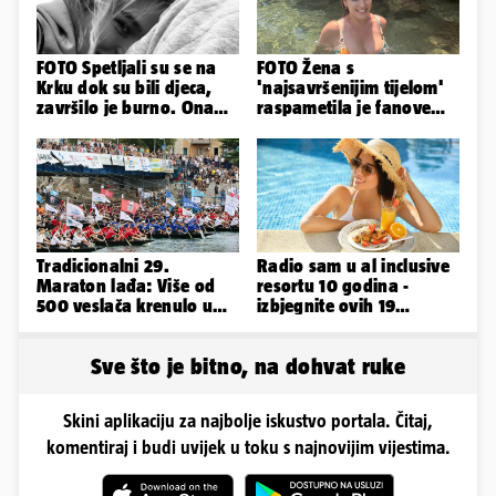
FOTO Spetljali su se na
FOTO Žena s
Krku dok su bili djeca,
'najsavršenijim tijelom'
završilo je burno. Ona
raspametila je fanove
sad želi 50 milijuna eura
zaigranim fotkama iz
plićaka
Tradicionalni 29.
Radio sam u al inclusive
Maraton lađa: Više od
resortu 10 godina -
500 veslača krenulo u
izbjegnite ovih 19
borbu za Štit kneza
grešaka i olakšajte si
Domagoja
odmor
Sve što je bitno, na dohvat ruke
Skini aplikaciju za najbolje iskustvo portala. Čitaj,
komentiraj i budi uvijek u toku s najnovijim vijestima.