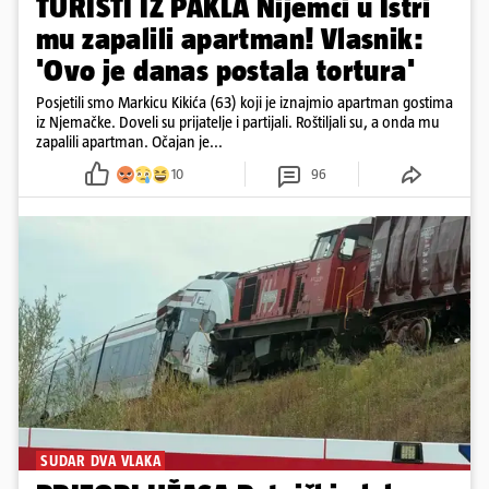
TURISTI IZ PAKLA Nijemci u Istri
mu zapalili apartman! Vlasnik:
'Ovo je danas postala tortura'
Posjetili smo Markicu Kikića (63) koji je iznajmio apartman gostima
iz Njemačke. Doveli su prijatelje i partijali. Roštiljali su, a onda mu
zapalili apartman. Očajan je...
10
96
SUDAR DVA VLAKA