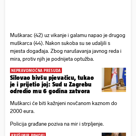
Muškarac (42) uz vikanje i galamu napao je drugog
muškarca (44). Nakon sukoba su se udaljili s
mjesta događaja. Zbog narušavanja javnog reda i
mira, protiv njih je podnijeta optužba.
NEPRAVOMOĆNA PRESUDA
Silovao bivšu pjevačicu, tukao
je i prijetio joj: Sud u Zagrebu
odredio mu 6 godina zatvora
Muškarci će biti kažnjeni novčanom kaznom do
2000 eura.
Policija građane poziva na mir i strpljenje.
KREŠIMIR PAHOKI