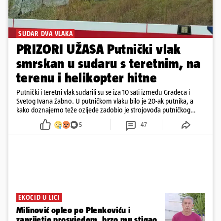
SUDAR DVA VLAKA
PRIZORI UŽASA Putnički vlak
smrskan u sudaru s teretnim, na
terenu i helikopter hitne
Putnički i teretni vlak sudarili su se iza 10 sati između Gradeca i
Svetog Ivana žabno. U putničkom vlaku bilo je 20-ak putnika, a
kako doznajemo teže ozljede zadobio je strojovođa putničkog
vlaka. Zatvoren je promet, a fotoreporteri Prigorskog objavili su
5
47
prve snimke s mjesta sudara
EKOCID U LICI
Milinović opleo po Plenkoviću i
zaprijetio prosvjedom, brzo mu stigao