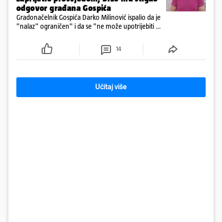
odgovor građana Gospića
Gradonačelnik Gospića Darko Milinović ispalio da je
"nalaz" ograničen" i da se "ne može upotrijebiti za
sudske sporove". Građani Gospića ga podsjetili da
ga je naručio Uskok i da je dio spisa
14
Učitaj više