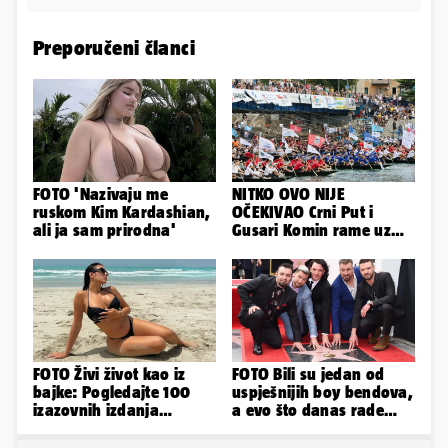
Preporučeni članci
FOTO 'Nazivaju me
NITKO OVO NIJE
ruskom Kim Kardashian,
OČEKIVAO Crni Put i
ali ja sam prirodna'
Gusari Komin rame uz
rame osvojili Maraton
lađa
FOTO Živi život kao iz
FOTO Bili su jedan od
bajke: Pogledajte 100
uspješnijih boy bendova,
izazovnih izdanja
a evo što danas rade
Ronaldove Georgine
članovi skupine NSYNC