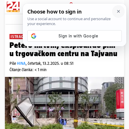
PRIJAVA
News
Komentari
0
ISTRAGA
Petero mrtvih, eksplodirao plin
u trgovačkom centru na Tajvanu
Piše
HINA
,
četvrtak, 13.2.2025. u 08:51
Čitanje članka: < 1 min