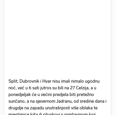
Split, Dubrovnik i Hvar nisu imali nimalo ugodnu
noć, već u 6 sati jutros su bili na 27 Celzija, a u
ponedjeljak će u većini predjela biti pretežno
sunčano, a na sjevernom Jadranu, od sredine dana i
drugdje na zapadu unutrašnjosti više oblaka te
mjestimice kiša ili pljuskovi s grmljavinom koji