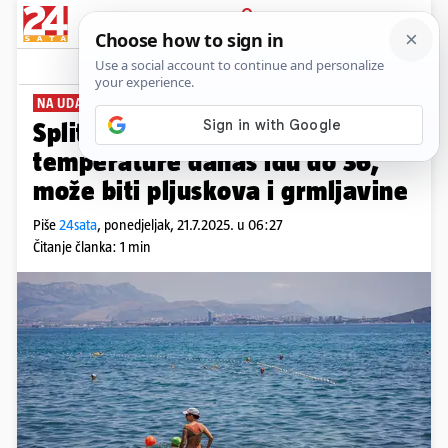
PRIJAVA
News
Komentari
1
NA UDARU TOPLINSKOG VALA
Split već u 6 bio na 27 Celzija,
temperature danas idu do 36,
može biti pljuskova i grmljavine
Piše
24sata
,
ponedjeljak, 21.7.2025. u 06:27
Čitanje članka: 1 min