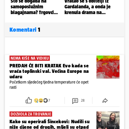
Komentari
1
NEMA KIŠE NA VIDIKU
PREDAH ĆE BITI KRATAK Evo kada se
vraća toplinski val. Većina Europe na
udaru
Početkom sljedećeg tjedna temperature će opet
rasti
7
28
DOZVOLA ZA TROVANJE
Kako su operirali Šincekovi: Nudili su
niže cijene od drugih, mljeli su otpad