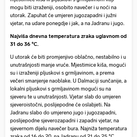
mogu biti izraženiji, osobito navečer i u noći na
utorak. Zapuhat će umjeren jugozapadni i južni
vjetar, na udare ponegdje i jak, a na Jadranu i jugo.
Najviša dnevna temperatura zraka uglavnom od
31 do 36 °C.
U utorak će biti promjenjivo oblačno, nestabilno i u
unutrašnjosti manje vruće. Mjestimice kiša, mogući
su i izraženiji pljuskovi s grmljavinom, a prema
večeri smanjenje naoblake. U Dalmaciji sunčanije, a
lokalni pljuskovi s grmljavinom mogući su na
sjeveru te u unutrašnjosti. Vjetar slab do umjeren
sjeveroistočni, poslijepodne će oslabjeti. Na
Jadranu slabo do umjereno jugo i jugozapadni,
poslijepodne sjeverozapadni i zapadni vjetar, na
sjevernom dijelu navečer bura. Najniža temperatura
zraka od 16 do 20, na Jadranu od 21 do 25 °C.