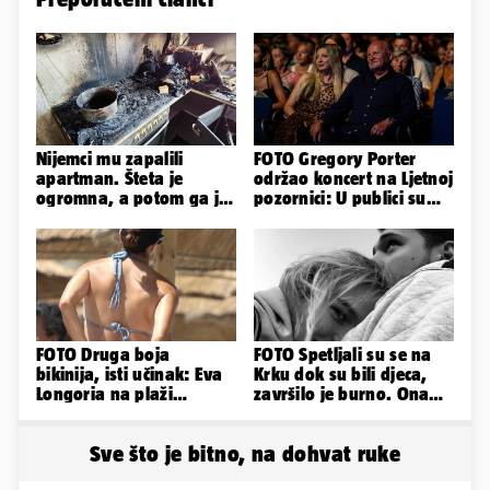
Nijemci mu zapalili
FOTO Gregory Porter
apartman. Šteta je
održao koncert na Ljetnoj
ogromna, a potom ga je
pozornici: U publici su
šokirao i e-mail od
bili Mateša i Blanka
Bookinga
FOTO Druga boja
FOTO Spetljali su se na
bikinija, isti učinak: Eva
Krku dok su bili djeca,
Longoria na plaži
završilo je burno. Ona
pipkala svoje zanosne
sad želi 50 milijuna eura
obline
Sve što je bitno, na dohvat ruke