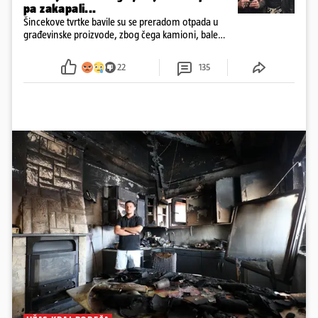
pa zakapali...
Šincekove tvrtke bavile su se preradom otpada u
građevinske proizvode, zbog čega kamioni, bale
plastike i samljeveni materijal dugo nisu izazivali
sumnju
22
135