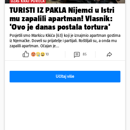
UŽAS KRAJ POREČA
TURISTI IZ PAKLA Nijemci u Istri
mu zapalili apartman! Vlasnik:
'Ovo je danas postala tortura'
Posjetili smo Markicu Kikića (63) koji je iznajmio apartman gostima
iz Njemačke. Doveli su prijatelje i partijali. Roštiljali su, a onda mu
zapalili apartman. Očajan je...
10
85
Učitaj više