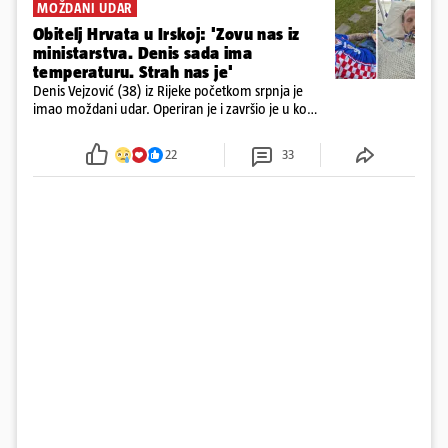
MOŽDANI UDAR
Obitelj Hrvata u Irskoj: 'Zovu nas iz
ministarstva. Denis sada ima
temperaturu. Strah nas je'
Denis Vejzović (38) iz Rijeke početkom srpnja je
imao moždani udar. Operiran je i završio je u komi.
Obitelj ga želi prebaciti u Hrvatsku, kažu kako
tamošnji liječnici ne vjeruju u oporavak: 'Imamo
22
33
72 sata'