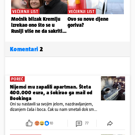
Komentari
2
POREČ
Nijemci mu zapalili apartman. Šteta
400.000 eura, a šokirao ga mail od
Bookinga
Oni su nastavili sa svojim jelom, nazdravljanjem,
dizanjem čaša i boca. Čak su nam smetali dok smo
u panici kupili crijeva kako bismo pokušali ugasiti
požar, rekao je vlasnik
10
77