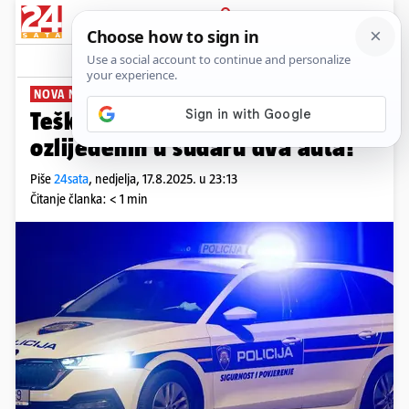
PRIJAVA
News
Komentari
2
NOVA NESREĆA
Teška prometna u Podgori: Pet
ozlijeđenih u sudaru dva auta!
Piše
24sata
,
nedjelja, 17.8.2025. u 23:13
Čitanje članka: < 1 min