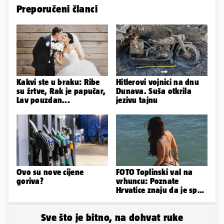
Preporučeni članci
Kakvi ste u braku: Ribe
Hitlerovi vojnici na dnu
su žrtve, Rak je papučar,
Dunava. Suša otkrila
Lav pouzdan...
jezivu tajnu
Ovo su nove cijene
FOTO Toplinski val na
goriva?
vrhuncu: Poznate
Hrvatice znaju da je spas
u minijaturnom bikiniju
Sve što je bitno, na dohvat ruke