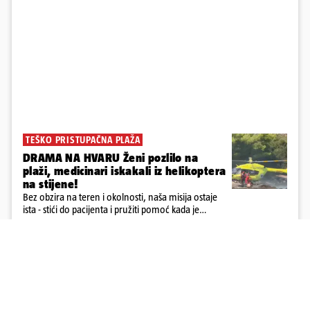
TEŠKO PRISTUPAČNA PLAŽA
DRAMA NA HVARU Ženi pozlilo na
plaži, medicinari iskakali iz helikoptera
na stijene!
Bez obzira na teren i okolnosti, naša misija ostaje
ista - stići do pacijenta i pružiti pomoć kada je
najpotrebnija - objavilo je Ministarstvo zdravstva na
Facebooku
2
19
Učitaj više