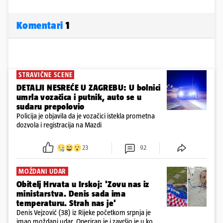
Komentari
1
STRAVIČNE SCENE
DETALJI NESREĆE U ZAGREBU: U bolnici
umrla vozačica i putnik, auto se u
sudaru prepolovio
Policija je objavila da je vozačici istekla prometna
dozvola i registracija na Mazdi
23
92
MOŽDANI UDAR
Obitelj Hrvata u Irskoj: 'Zovu nas iz
ministarstva. Denis sada ima
temperaturu. Strah nas je'
Denis Vejzović (38) iz Rijeke početkom srpnja je
imao moždani udar. Operiran je i završio je u komi.