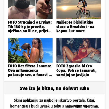
FOTO Stručnjaci o Ervinu:
Najljepše biciklističke
Tih 180 kg je previše,
staze u Hrvatskoj - na
vježbao on ili ne, prijete
kopnu i uz more
mu mnoge komplikacije
FOTO Bez filtera i srama:
FOTO Zgrozila bi Cro
Ova influencerica
Copa. Voli se šamarati,
pokazuje sve, a fanovi je
sami joj se javljaju
naprosto obožavaju!
Sve što je bitno, na dohvat ruke
Skini aplikaciju za najbolje iskustvo portala. Čitaj,
komentiraj i budi uvijek u toku s najnovijim vijestima.