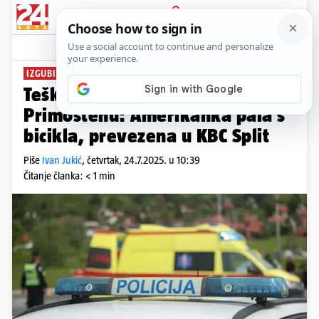
PRIJAVA
News
Komentari
1
IZGUBILA NADZOR
Teško ozlijeđena biciklistica u
Primoštenu: Amerikanka pala s
bicikla, prevezena u KBC Split
Piše
Ivan Jukić
,
četvrtak, 24.7.2025. u 10:39
Čitanje članka: < 1 min