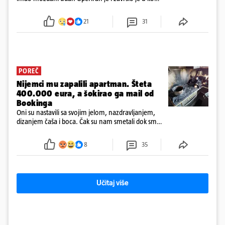
Obitelj ga želi prebaciti u Hrvatsku, kažu kako
tamošnji liječnici ne vjeruju u oporavak: 'Imamo
21
31
72 sata'
POREČ
Nijemci mu zapalili apartman. Šteta
400.000 eura, a šokirao ga mail od
Bookinga
Oni su nastavili sa svojim jelom, nazdravljanjem,
dizanjem čaša i boca. Čak su nam smetali dok smo
u panici kupili crijeva kako bismo pokušali ugasiti
požar, rekao je vlasnik
8
35
Učitaj više