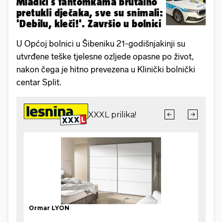
Mladići s fantomkama brutalno
pretukli dječaka, sve su snimali:
'Debilu, kleči!'. Završio u bolnici
U Općoj bolnici u Šibeniku 21-godišnjakinji su
utvrđene teške tjelesne ozljede opasne po život,
nakon čega je hitno prevezena u Klinički bolnički
centar Split.