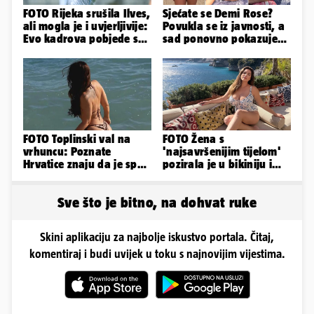
FOTO Rijeka srušila Ilves,
Sjećate se Demi Rose?
ali mogla je i uvjerljivije:
Povukla se iz javnosti, a
Evo kadrova pobjede s
sad ponovno pokazuje
Rujevice
obline. Ovako izgleda
FOTO Toplinski val na
FOTO Žena s
vrhuncu: Poznate
'najsavršenijim tijelom'
Hrvatice znaju da je spas
pozirala je u bikiniju i
u minijaturnom bikiniju
pokazala svoje bujne
obline...
Sve što je bitno, na dohvat ruke
Skini aplikaciju za najbolje iskustvo portala. Čitaj,
komentiraj i budi uvijek u toku s najnovijim vijestima.