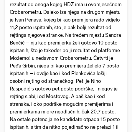
rezultat od onoga kojeg HDZ ima u ovomjesečnom
Crobarometru. Daleko iza njega na drugom mjestu
je Ivan Penava, kojeg bi kao premijera rado vidjelo
11,2 posto ispitanih, što je pak bolji rezultat od
rejtinga njegove stranke. Na trećem mjestu Sandra
Benčić – nju kao premijerku želi gotovo 10 posto
ispitanih, što je također bolji rezultat od platforme
Možemo! u nedavnom Crobarometru. Četvrti je
Peđa Grbin, njega bi kao premijera željelo 7 posto
ispitanih – i ovdje kao i kod Plenkovića lošiji
osobni rejting od stranačkog. Peti je Nino
Raspudić s gotovo pet posto podrške, i njegov je
rejting slabiji od Mostovog. A baš kao i kod
stranaka, i oko podrške mogućim premijerima i
premijerkama m ore neodlučnih: čak 20,7 posto.
Na ostale potencijalne kandidate otpada 15 posto
ispitanih, s tim da nitko pojedinačno ne prelazi 1 ili