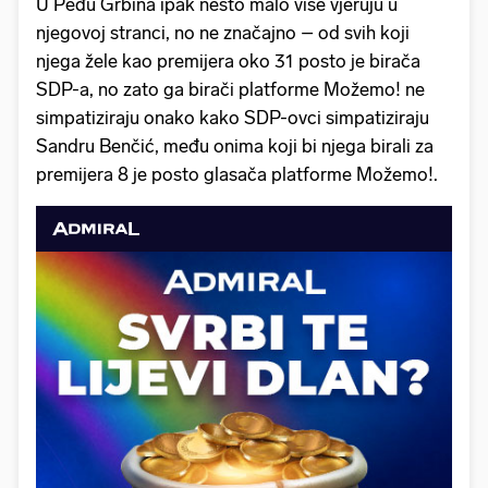
U Peđu Grbina ipak nešto malo više vjeruju u
njegovoj stranci, no ne značajno – od svih koji
njega žele kao premijera oko 31 posto je birača
SDP-a, no zato ga birači platforme Možemo! ne
simpatiziraju onako kako SDP-ovci simpatiziraju
Sandru Benčić, među onima koji bi njega birali za
premijera 8 je posto glasača platforme Možemo!.