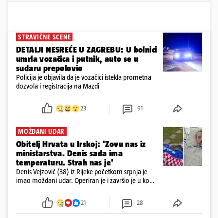
STRAVIČNE SCENE
DETALJI NESREĆE U ZAGREBU: U bolnici
umrla vozačica i putnik, auto se u
sudaru prepolovio
Policija je objavila da je vozačici istekla prometna
dozvola i registracija na Mazdi
23
91
MOŽDANI UDAR
Obitelj Hrvata u Irskoj: 'Zovu nas iz
ministarstva. Denis sada ima
temperaturu. Strah nas je'
Denis Vejzović (38) iz Rijeke početkom srpnja je
imao moždani udar. Operiran je i završio je u komi.
Obitelj ga želi prebaciti u Hrvatsku, kažu kako
tamošnji liječnici ne vjeruju u oporavak: 'Imamo
21
28
72 sata'