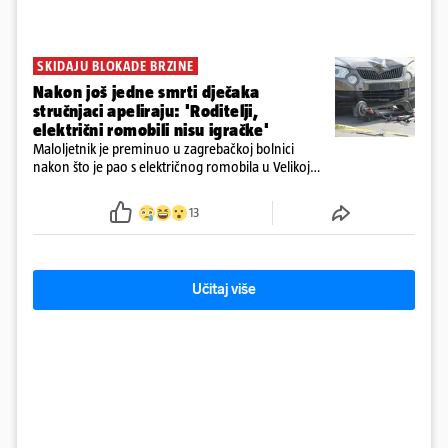
SKIDAJU BLOKADE BRZINE
Nakon još jedne smrti dječaka
stručnjaci apeliraju: 'Roditelji,
električni romobili nisu igračke'
Maloljetnik je preminuo u zagrebačkoj bolnici
nakon što je pao s električnog romobila u Velikoj
Gorici. Liječnici: ‘Ozljede su sve jezivije’
13
Učitaj više