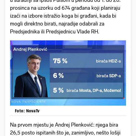
u suradnji sa Ipsos Pulsom u periodu od 1. do 20.
prosinca na uzorku od 674 građana koji planiraju
izaći na izbore istražio koga bi građani, kada bi
mogli direktno birati, najradije odabrali za
Predsjednika ili Predsjednicu Vlade RH.
Foto: NovaTv
Na prvom mjestu je Andrej Plenković: njega bira
26,5 posto ispitanih što je, zanimljivo, nešto lošiji