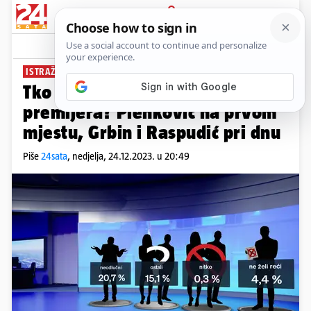
PRIJAVA
News
Komentari
21
ISTRAŽIVANJE CROBAROMETRA
Tko bi sljedeći mogao na mjesto
premijera? Plenković na prvom
mjestu, Grbin i Raspudić pri dnu
Piše
24sata
,
nedjelja, 24.12.2023. u 20:49