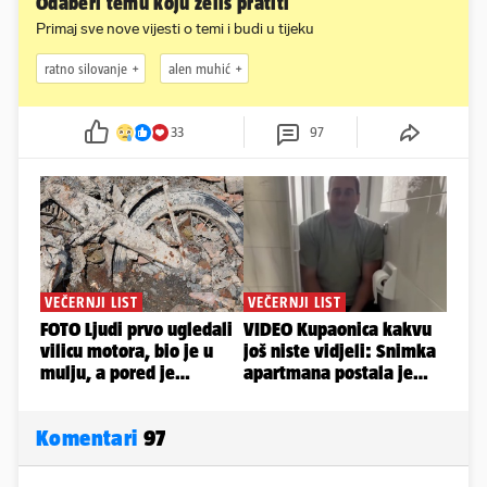
Odaberi temu koju želiš pratiti
Primaj sve nove vijesti o temi i budi u tijeku
ratno silovanje
alen muhić
33
97
Komentari
97