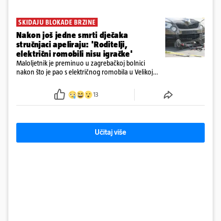
SKIDAJU BLOKADE BRZINE
Nakon još jedne smrti dječaka
stručnjaci apeliraju: 'Roditelji,
električni romobili nisu igračke'
Maloljetnik je preminuo u zagrebačkoj bolnici
nakon što je pao s električnog romobila u Velikoj
Gorici. Liječnici: ‘Ozljede su sve jezivije’
13
Učitaj više