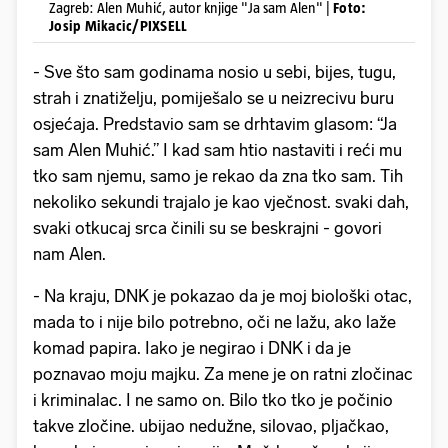
Zagreb: Alen Muhić, autor knjige "Ja sam Alen" |
Foto:
Josip Mikacic/PIXSELL
- Sve što sam godinama nosio u sebi, bijes, tugu,
strah i znatiželju, pomiješalo se u neizrecivu buru
osjećaja. Predstavio sam se drhtavim glasom: “Ja
sam Alen Muhić.” I kad sam htio nastaviti i reći mu
tko sam njemu, samo je rekao da zna tko sam. Tih
nekoliko sekundi trajalo je kao vječnost. svaki dah,
svaki otkucaj srca činili su se beskrajni - govori
nam Alen.
- Na kraju, DNK je pokazao da je moj biološki otac,
mada to i nije bilo potrebno, oči ne lažu, ako laže
komad papira. Iako je negirao i DNK i da je
poznavao moju majku. Za mene je on ratni zločinac
i kriminalac. I ne samo on. Bilo tko tko je počinio
takve zločine. ubijao nedužne, silovao, pljačkao,