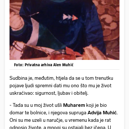
Foto: Privatna arhiva Alen Muhić
Sudbina je, međutim, htjela da se u tom trenutku
pojave ljudi spremni dati mu ono što mu je život
uskraćivao: sigurnost, ljubav i obitelj.
- Tada su u moj život ušli
Muharem
koji je bio
domar te bolnice, i njegova supruga
Advija Muhić
.
Oni su me uzeli u naručje, u vremenu kada je rat
odnosio živote, a mnogi su ostajali bez ičega. U