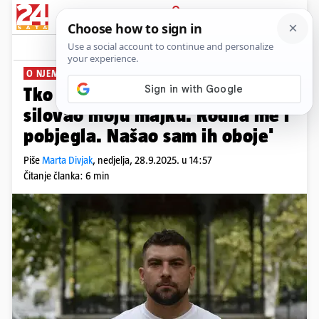
PRIJAVA
News
Komentari
97
O NJEMU SNIMILI DVA FILMA
Tko je Alen Muhić: 'Četnik je '92
silovao moju majku. Rodila me i
pobjegla. Našao sam ih oboje'
Piše
Marta Divjak
,
nedjelja, 28.9.2025. u 14:57
Čitanje članka: 6 min