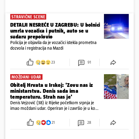
STRAVIČNE SCENE
DETALJI NESREĆE U ZAGREBU: U bolnici
umrla vozačica i putnik, auto se u
sudaru prepolovio
Policija je objavila da je vozačici istekla prometna
dozvola i registracija na Mazdi
23
91
MOŽDANI UDAR
Obitelj Hrvata u Irskoj: 'Zovu nas iz
ministarstva. Denis sada ima
temperaturu. Strah nas je'
Denis Vejzović (38) iz Rijeke početkom srpnja je
imao moždani udar. Operiran je i završio je u komi.
Obitelj ga želi prebaciti u Hrvatsku, kažu kako
tamošnji liječnici ne vjeruju u oporavak: 'Imamo
21
28
72 sata'