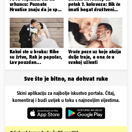
vrhuncu: Poznate
petak 7. kolovoza: Bik će
Hrvatice znaju da je spas
imati bogat društveni
u minijaturnom bikiniju
život, Rak se žrtvuje
Kakvi ste u braku: Ribe
Vruće poze uz koje akcija
su žrtve, Rak je papučar,
dulje traje, a ona će u
Lav pouzdan...
svakoj uživati
Sve što je bitno, na dohvat ruke
Skini aplikaciju za najbolje iskustvo portala. Čitaj,
komentiraj i budi uvijek u toku s najnovijim vijestima.