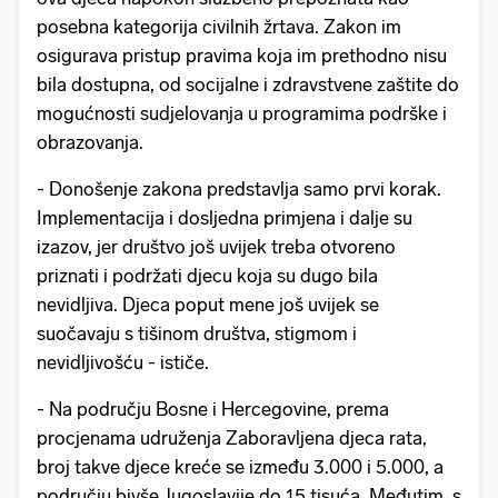
posebna kategorija civilnih žrtava. Zakon im
osigurava pristup pravima koja im prethodno nisu
bila dostupna, od socijalne i zdravstvene zaštite do
mogućnosti sudjelovanja u programima podrške i
obrazovanja.
- Donošenje zakona predstavlja samo prvi korak.
Implementacija i dosljedna primjena i dalje su
izazov, jer društvo još uvijek treba otvoreno
priznati i podržati djecu koja su dugo bila
nevidljiva. Djeca poput mene još uvijek se
suočavaju s tišinom društva, stigmom i
nevidljivošću - ističe.
- Na području Bosne i Hercegovine, prema
procjenama udruženja Zaboravljena djeca rata,
broj takve djece kreće se između 3.000 i 5.000, a
području bivše Jugoslavije do 15 tisuća. Međutim, s