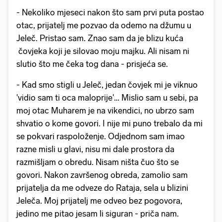
- Nekoliko mjeseci nakon što sam prvi puta postao
otac, prijatelj me pozvao da odemo na džumu u
Jeleč. Pristao sam. Znao sam da je blizu kuća
čovjeka koji je silovao moju majku. Ali nisam ni
slutio što me čeka tog dana - prisjeća se.
- Kad smo stigli u Jeleč, jedan čovjek mi je viknuo
'vidio sam ti oca maloprije'… Mislio sam u sebi, pa
moj otac Muharem je na vikendici, no ubrzo sam
shvatio o kome govori. I nije mi puno trebalo da mi
se pokvari raspoloženje. Odjednom sam imao
razne misli u glavi, nisu mi dale prostora da
razmišljam o obredu. Nisam ništa čuo što se
govori. Nakon završenog obreda, zamolio sam
prijatelja da me odveze do Rataja, sela u blizini
Jeleča. Moj prijatelj me odveo bez pogovora,
jedino me pitao jesam li siguran - priča nam.