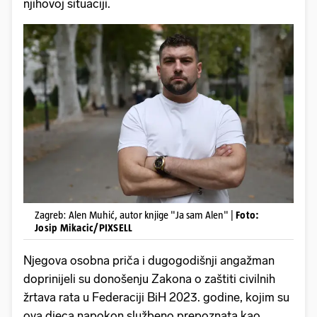
njihovoj situaciji.
Zagreb: Alen Muhić, autor knjige "Ja sam Alen" |
Foto:
Josip Mikacic/PIXSELL
Njegova osobna priča i dugogodišnji angažman
doprinijeli su donošenju Zakona o zaštiti civilnih
žrtava rata u Federaciji BiH 2023. godine, kojim su
ova djeca napokon službeno prepoznata kao