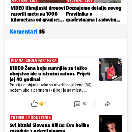
Komentari
35
PIJANA IZBOLA PARTNERA
VIDEO Žena koju sumnjiče za teško
ubojstvo ide u istražni zatvor. Prijeti
joj 40 godina!
Policija je objavila kako su utvrdili da je žena (36)
nožem ubola partnera (71) koji je na mjestu
preminuo. Imala je 2,03 promila. U nedjelju su je
ispitali i poslali u istražni zatvor
1
52
TRENER I PODUZETNIK
Svi biznisi Slavena Bilića: Evo koliko
zarađuje s nekretninama