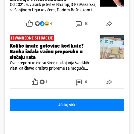
Od 2021. suvlasnik je tvrtke F&amp;D RE Makarska,
sa Sanjinom Ugarkovićem, Dariom Bošnjakom i
Dobrislavom Hrkaćem. Tvrtka je registrirana za
poslovanje nekretninama, a od osnutka nema
4
13
zaposlenih
IZVANREDNE SITUACIJE
Koliko imate gotovine kod kuće?
Banka izdala važnu preporuku u
slučaju rata
Ove preporuke dio su šireg nastojanja švedskih
vlasti da čitavo društvo pripreme za moguće
posljedice vojnih ili kibernetičkih napada
1
6
Učitaj više