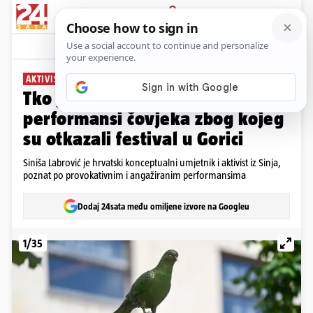
PRIJAVA
Galerija
Komentari
35
AKTIVIST IZ SINJA
Tko je Siniša Labrović? Ovo su
performansi čovjeka zbog kojeg
su otkazali festival u Gorici
Siniša Labrović je hrvatski konceptualni umjetnik i aktivist iz Sinja,
poznat po provokativnim i angažiranim performansima
Dodaj 24sata među omiljene izvore na Googleu
1/35